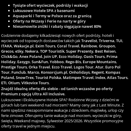
Tysiąte ofert wycieczek, podróży i wakacji
Luksusowe Hotele SPA z basenami
Aquaparki i Termy w Polsce oraz za granicą
Oferty na Wczasy i Ferie na narty w góry
Niesamowite zniżki i rabaty sięgające nawet 80%
Codziennie dodajemy kilkadziesiąt nowych ofert podróży, hoteli i
wycieczek od topowych dostawców takich jak
Travelist
,
Triverna
,
TUI
,
ITAKA
,
Wakacje.pl
,
Exim Tours
,
Coral Travel
,
Rainbow
,
Groupon
,
Grecos
,
eSky
,
Nekera
,
TOP Touristik
,
Super Prezenty
,
Best Reisen
,
Click&Go
,
Anex Poland
,
Join UP
,
Ecco Holiday
,
Oasis Tours
,
Prima
Holiday
,
Easygo
,
Sun&Fun
,
Yobboo
,
Rego-Bis
,
Europe Mountains
,
Prestige Tours
,
Orka Travel
,
Ecco Travel
,
Logos Tour
,
Atur
,
Euro Pol
Tour
,
Funclub
,
Marco
,
Konsorcjum.pl
,
Onholidays
,
Regent
,
Kompas
Poland
,
SnowTrex
,
Tourist Polska
,
Matimpex Travel
,
Index
,
Atlas Tours
,
ETI
,
Otium
,
Vitkovice Tours
.
Znajdź idealną ofertę dla siebie - od tanich wczasów po oferty
Premium z opcją Ultra All Inclusive.
Luksusowe i Ekskluzywne Hotele SPA? Rodzinne Wczasy z dziećmi w
górach lub tani weekend nad morzem? Mamy ceny jak z Last Minute. Z
nami spędzisz niezapomniane wakacje z dzieckiem, majówkę, urlop czy
ferie zimowe. Oferujemy tanie wakacje nad morzem, wycieczki w góry,
święta, Weekend majowy, Sylwester 2025/2026. Wszystkie promocyjne
oferty travel w jednym miejscu.