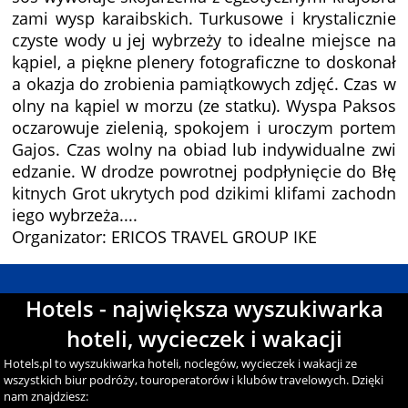
zami wysp karaibskich. Turkusowe i krystalicznie
czyste wody u jej wybrzeży to idealne miejsce na
kąpiel, a piękne plenery fotograficzne to doskonał
a okazja do zrobienia pamiątkowych zdjęć. Czas w
olny na kąpiel w morzu (ze statku). Wyspa Paksos
oczarowuje zielenią, spokojem i uroczym portem
Gajos. Czas wolny na obiad lub indywidualne zwi
edzanie. W drodze powrotnej podpłynięcie do Błę
kitnych Grot ukrytych pod dzikimi klifami zachodn
iego wybrzeża....
Organizator: ERICOS TRAVEL GROUP IKE
Hotels - największa wyszukiwarka
hoteli, wycieczek i wakacji
Hotels.pl to wyszukiwarka hoteli, noclegów, wycieczek i wakacji ze
wszystkich biur podróży, touroperatorów i klubów travelowych. Dzięki
nam znajdziesz: