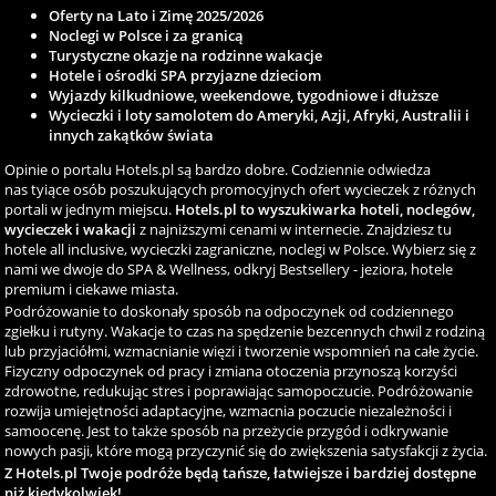
Oferty na Lato i Zimę 2025/2026
Noclegi w Polsce i za granicą
Turystyczne okazje na rodzinne wakacje
Hotele i ośrodki SPA przyjazne dzieciom
Wyjazdy kilkudniowe, weekendowe, tygodniowe i dłuższe
Wycieczki i loty samolotem do Ameryki, Azji, Afryki, Australii i
innych zakątków świata
Opinie o portalu Hotels.pl są bardzo dobre. Codziennie odwiedza
nas tyiące osób poszukujących promocyjnych ofert wycieczek z różnych
portali w jednym miejscu.
Hotels.pl to wyszukiwarka hoteli, noclegów,
wycieczek i wakacji
z najniższymi cenami w internecie. Znajdziesz tu
hotele all inclusive, wycieczki zagraniczne, noclegi w Polsce. Wybierz się z
nami we dwoje do SPA & Wellness, odkryj Bestsellery - jeziora, hotele
premium i ciekawe miasta.
Podróżowanie to doskonały sposób na odpoczynek od codziennego
zgiełku i rutyny. Wakacje to czas na spędzenie bezcennych chwil z rodziną
lub przyjaciółmi, wzmacnianie więzi i tworzenie wspomnień na całe życie.
Fizyczny odpoczynek od pracy i zmiana otoczenia przynoszą korzyści
zdrowotne, redukując stres i poprawiając samopoczucie. Podróżowanie
rozwija umiejętności adaptacyjne, wzmacnia poczucie niezależności i
samoocenę. Jest to także sposób na przeżycie przygód i odkrywanie
nowych pasji, które mogą przyczynić się do zwiększenia satysfakcji z życia.
Z Hotels.pl Twoje podróże będą tańsze, łatwiejsze i bardziej dostępne
niż kiedykolwiek!