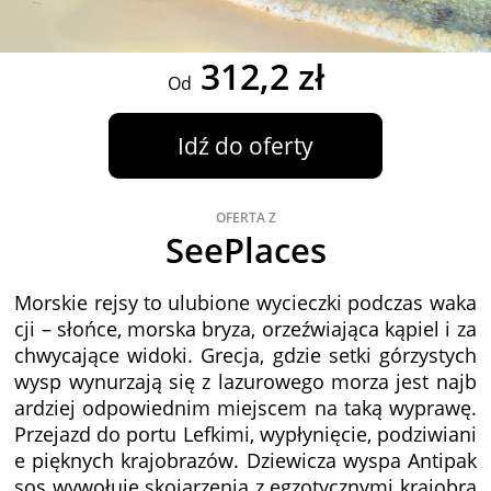
312,2 zł
Od
Idź do oferty
OFERTA Z
SeePlaces
Morskie rejsy to ulubione wycieczki podczas waka
cji – słońce, morska bryza, orzeźwiająca kąpiel i za
chwycające widoki. Grecja, gdzie setki górzystych
wysp wynurzają się z lazurowego morza jest najb
ardziej odpowiednim miejscem na taką wyprawę.
Przejazd do portu Lefkimi, wypłynięcie, podziwiani
e pięknych krajobrazów. Dziewicza wyspa Antipak
sos wywołuje skojarzenia z egzotycznymi krajobra