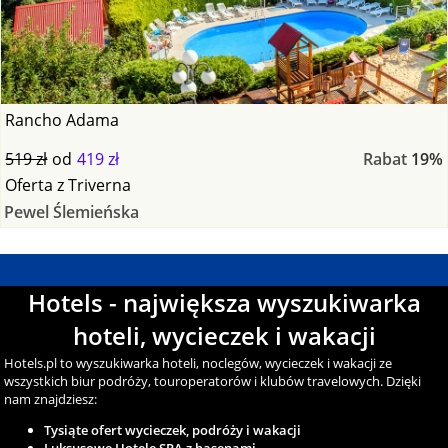
Rancho Adama
519 zł
od
419 zł
Rabat
19%
Oferta
z
Triverna
Pewel Ślemieńska
Hotels - największa wyszukiwarka
hoteli, wycieczek i wakacji
Hotels.pl to wyszukiwarka hoteli, noclegów, wycieczek i wakacji ze
wszystkich biur podróży, touroperatorów i klubów travelowych. Dzięki
nam znajdziesz:
Tysiąte ofert wycieczek, podróży i wakacji