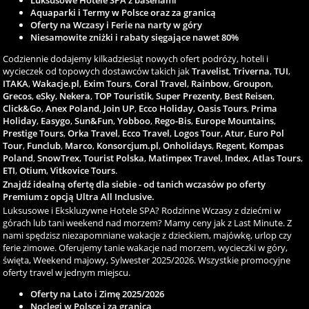
Luksusowe Hotele SPA z basenami
Aquaparki i Termy w Polsce oraz za granicą
Oferty na Wczasy i Ferie na narty w góry
Niesamowite zniżki i rabaty sięgające nawet 80%
Codziennie dodajemy kilkadziesiąt nowych ofert podróży, hoteli i
wycieczek od topowych dostawców takich jak
Travelist
,
Triverna
,
TUI
,
ITAKA
,
Wakacje.pl
,
Exim Tours
,
Coral Travel
,
Rainbow
,
Groupon
,
Grecos
,
eSky
,
Nekera
,
TOP Touristik
,
Super Prezenty
,
Best Reisen
,
Click&Go
,
Anex Poland
,
Join UP
,
Ecco Holiday
,
Oasis Tours
,
Prima
Holiday
,
Easygo
,
Sun&Fun
,
Yobboo
,
Rego-Bis
,
Europe Mountains
,
Prestige Tours
,
Orka Travel
,
Ecco Travel
,
Logos Tour
,
Atur
,
Euro Pol
Tour
,
Funclub
,
Marco
,
Konsorcjum.pl
,
Onholidays
,
Regent
,
Kompas
Poland
,
SnowTrex
,
Tourist Polska
,
Matimpex Travel
,
Index
,
Atlas Tours
,
ETI
,
Otium
,
Vitkovice Tours
.
Znajdź idealną ofertę dla siebie - od tanich wczasów po oferty
Premium z opcją Ultra All Inclusive.
Luksusowe i Ekskluzywne Hotele SPA? Rodzinne Wczasy z dziećmi w
górach lub tani weekend nad morzem? Mamy ceny jak z Last Minute. Z
nami spędzisz niezapomniane wakacje z dzieckiem, majówkę, urlop czy
ferie zimowe. Oferujemy tanie wakacje nad morzem, wycieczki w góry,
święta, Weekend majowy, Sylwester 2025/2026. Wszystkie promocyjne
oferty travel w jednym miejscu.
Oferty na Lato i Zimę 2025/2026
Noclegi w Polsce i za granicą