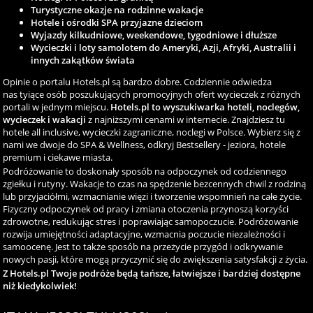
Turystyczne okazje na rodzinne wakacje
Hotele i ośrodki SPA przyjazne dzieciom
Wyjazdy kilkudniowe, weekendowe, tygodniowe i dłuższe
Wycieczki i loty samolotem do Ameryki, Azji, Afryki, Australii i
innych zakątków świata
Opinie o portalu Hotels.pl są bardzo dobre. Codziennie odwiedza
nas tyiące osób poszukujących promocyjnych ofert wycieczek z różnych
portali w jednym miejscu.
Hotels.pl to wyszukiwarka hoteli, noclegów,
wycieczek i wakacji
z najniższymi cenami w internecie. Znajdziesz tu
hotele all inclusive, wycieczki zagraniczne, noclegi w Polsce. Wybierz się z
nami we dwoje do SPA & Wellness, odkryj Bestsellery - jeziora, hotele
premium i ciekawe miasta.
Podróżowanie to doskonały sposób na odpoczynek od codziennego
zgiełku i rutyny. Wakacje to czas na spędzenie bezcennych chwil z rodziną
lub przyjaciółmi, wzmacnianie więzi i tworzenie wspomnień na całe życie.
Fizyczny odpoczynek od pracy i zmiana otoczenia przynoszą korzyści
zdrowotne, redukując stres i poprawiając samopoczucie. Podróżowanie
rozwija umiejętności adaptacyjne, wzmacnia poczucie niezależności i
samoocenę. Jest to także sposób na przeżycie przygód i odkrywanie
nowych pasji, które mogą przyczynić się do zwiększenia satysfakcji z życia.
Z Hotels.pl Twoje podróże będą tańsze, łatwiejsze i bardziej dostępne
niż kiedykolwiek!