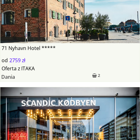
71 Nyhavn Hotel *****
od
2759 zł
Oferta
z
ITAKA
2
Dania