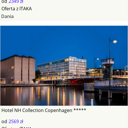
od
2349 zł
Oferta
z
ITAKA
Dania
Hotel NH Collection Copenhagen *****
od
2569 zł