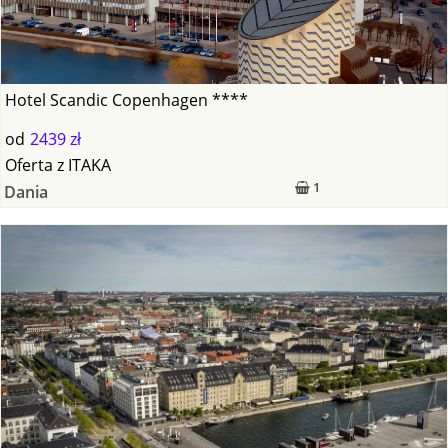
Hotel Scandic Copenhagen ****
od
2439 zł
Oferta
z
ITAKA
1
Dania