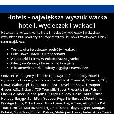
Hotels - największa wyszukiwarka
hoteli, wycieczek i wakacji
Hotels.pl to wyszukiwarka hoteli, noclegów, wycieczek i wakacji ze
wszystkich biur podróży, touroperatorów i klubów travelowych. Dzięki
nam znajdziesz:
Tysiąte ofert wycieczek, podróży i wakacji
Luksusowe Hotele SPA z basenami
Aquaparki i Termy w Polsce oraz za granicą
Oferty na Wczasy i Ferie na narty w góry
Niesamowite zniżki i rabaty sięgające nawet 80%
Codziennie dodajemy kilkadziesiąt nowych ofert podróży, hoteli i
wycieczek od topowych dostawców takich jak
Travelist
,
Triverna
,
TUI
,
ITAKA
,
Wakacje.pl
,
Exim Tours
,
Coral Travel
,
Rainbow
,
Groupon
,
Grecos
,
eSky
,
Nekera
,
TOP Touristik
,
Super Prezenty
,
Best Reisen
,
Click&Go
,
Anex Poland
,
Join UP
,
Ecco Holiday
,
Oasis Tours
,
Prima
Holiday
,
Easygo
,
Sun&Fun
,
Yobboo
,
Rego-Bis
,
Europe Mountains
,
Prestige Tours
,
Orka Travel
,
Ecco Travel
,
Logos Tour
,
Atur
,
Euro Pol
Tour
,
Funclub
,
Marco
,
Konsorcjum.pl
,
Onholidays
,
Regent
,
Kompas
Poland
,
SnowTrex
,
Tourist Polska
,
Matimpex Travel
,
Index
,
Atlas Tours
,