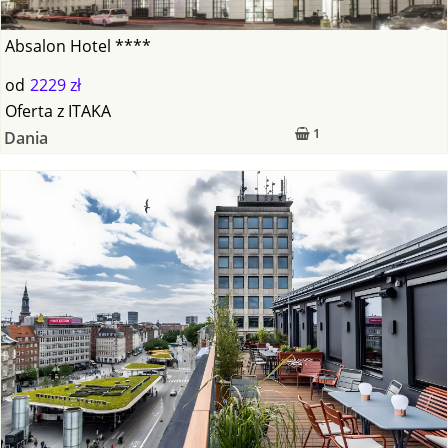
Absalon Hotel ****
od
2229 zł
Oferta
z
ITAKA
1
Dania