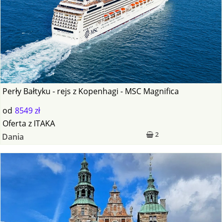
Perły Bałtyku - rejs z Kopenhagi - MSC Magnifica
od
8549 zł
Oferta
z
ITAKA
2
Dania