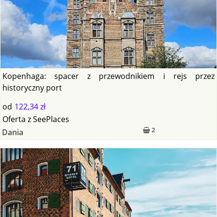
Kopenhaga: spacer z przewodnikiem i rejs przez
historyczny port
od
122,34 zł
Oferta
z
SeePlaces
2
Dania