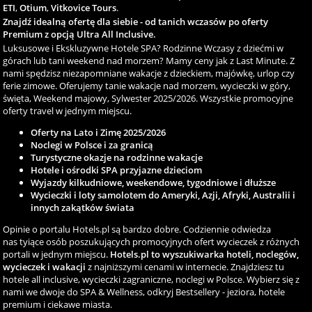
ETI
,
Otium
,
Vitkovice Tours
.
Znajdź idealną ofertę dla siebie - od tanich wczasów po oferty
Premium z opcją Ultra All Inclusive.
Luksusowe i Ekskluzywne Hotele SPA? Rodzinne Wczasy z dziećmi w
górach lub tani weekend nad morzem? Mamy ceny jak z Last Minute. Z
nami spędzisz niezapomniane wakacje z dzieckiem, majówkę, urlop czy
ferie zimowe. Oferujemy tanie wakacje nad morzem, wycieczki w góry,
święta, Weekend majowy, Sylwester 2025/2026. Wszystkie promocyjne
oferty travel w jednym miejscu.
Oferty na Lato i Zimę 2025/2026
Noclegi w Polsce i za granicą
Turystyczne okazje na rodzinne wakacje
Hotele i ośrodki SPA przyjazne dzieciom
Wyjazdy kilkudniowe, weekendowe, tygodniowe i dłuższe
Wycieczki i loty samolotem do Ameryki, Azji, Afryki, Australii i
innych zakątków świata
Opinie o portalu Hotels.pl są bardzo dobre. Codziennie odwiedza
nas tyiące osób poszukujących promocyjnych ofert wycieczek z różnych
portali w jednym miejscu.
Hotels.pl to wyszukiwarka hoteli, noclegów,
wycieczek i wakacji
z najniższymi cenami w internecie. Znajdziesz tu
hotele all inclusive, wycieczki zagraniczne, noclegi w Polsce. Wybierz się z
nami we dwoje do SPA & Wellness, odkryj Bestsellery - jeziora, hotele
premium i ciekawe miasta.