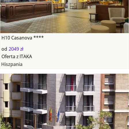
H10 Casanova ****
od
2049 zł
Oferta
z
ITAKA
Hiszpania