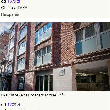
od
1679 zł
Oferta
z
ITAKA
Hiszpania
Exe Mitre (ex Eurostars Mitre) ***
od
1203 zł