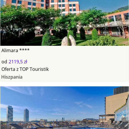
Alimara ****
od
2119,5 zł
Oferta
z
TOP Touristik
Hiszpania