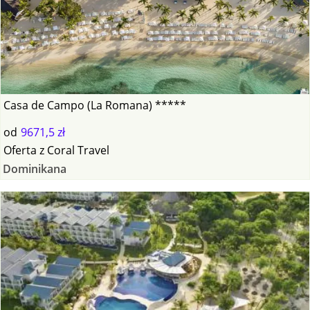
Casa de Campo (La Romana) *****
od
9671,5 zł
Oferta
z
Coral Travel
Dominikana