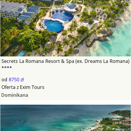
Secrets La Romana Resort & Spa (ex. Dreams La Romana)
****
od
8750 zł
Oferta
z
Exim Tours
Dominikana