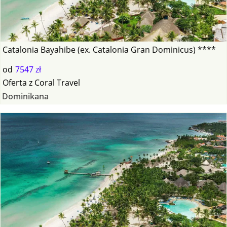
Catalonia Bayahibe (ex. Catalonia Gran Dominicus) ****
od
7547 zł
Oferta
z
Coral Travel
Dominikana