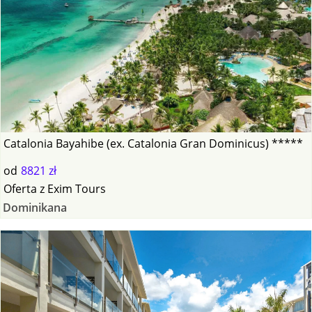
Catalonia Bayahibe (ex. Catalonia Gran Dominicus) *****
od
8821 zł
Oferta
z
Exim Tours
Dominikana