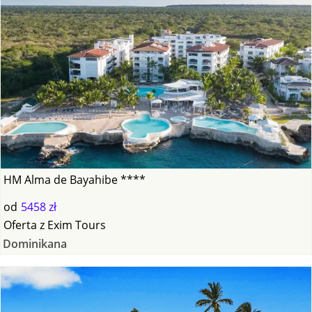
HM Alma de Bayahibe ****
od
5458 zł
Oferta
z
Exim Tours
Dominikana