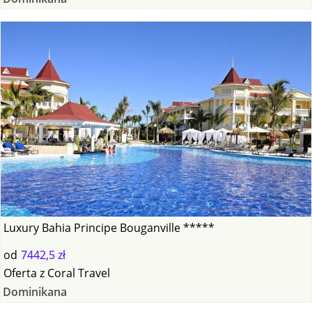
Luxury Bahia Principe Bouganville *****
od
7442,5 zł
Oferta
z
Coral Travel
Dominikana