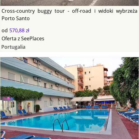
Cross-country buggy tour - off-road i widoki wybrzeża
Porto Santo
od
570,88 zł
Oferta
z
SeePlaces
Portugalia