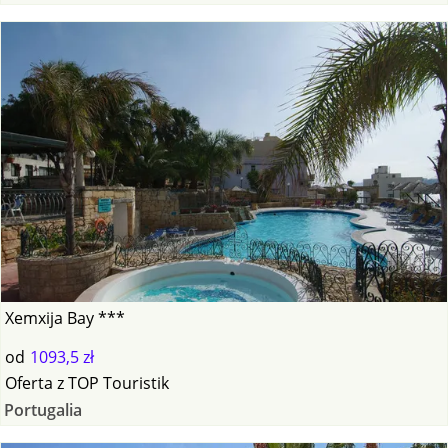
Xemxija Bay ***
od
1093,5 zł
Oferta
z
TOP Touristik
Portugalia