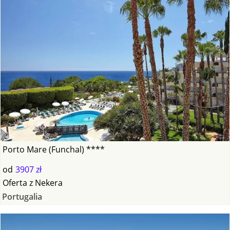
Porto Mare (Funchal) ****
od
3907 zł
Oferta
z
Nekera
Portugalia