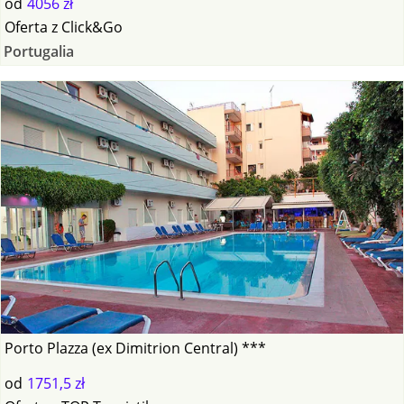
od
4056 zł
Oferta
z
Click&Go
Portugalia
Porto Plazza (ex Dimitrion Central) ***
od
1751,5 zł