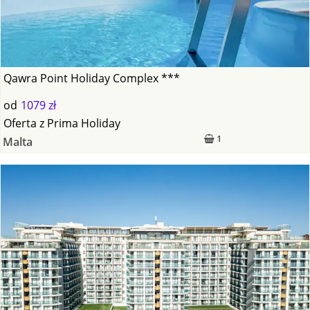
Qawra Point Holiday Complex ***
od
1079 zł
Oferta
z
Prima Holiday
1
Malta