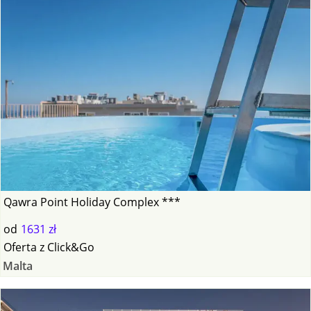
Qawra Point Holiday Complex ***
od
1631 zł
Oferta
z
Click&Go
Malta