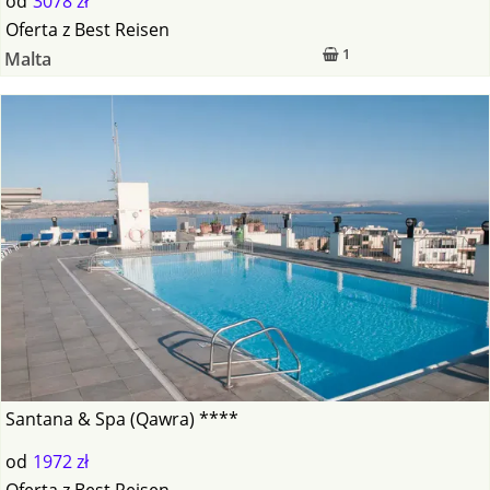
od
3078 zł
Oferta
z
Best Reisen
1
Malta
Santana & Spa (Qawra) ****
od
1972 zł
Oferta
z
Best Reisen