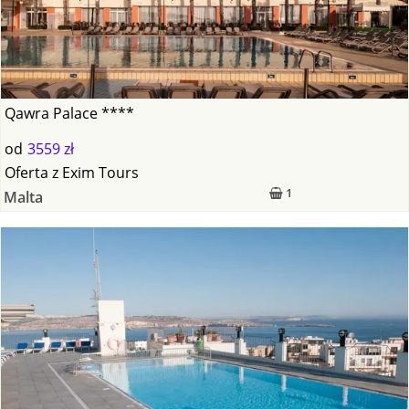
Qawra Palace ****
od
3559 zł
Oferta
z
Exim Tours
1
Malta