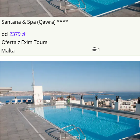
Santana & Spa (Qawra) ****
od
2379 zł
Oferta
z
Exim Tours
1
Malta