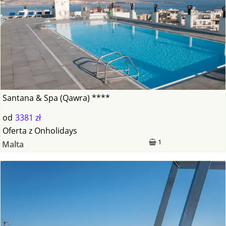
Santana & Spa (Qawra) ****
od
3381 zł
Oferta
z
Onholidays
1
Malta