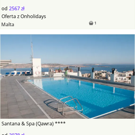
od
2567 zł
Oferta
z
Onholidays
1
Malta
Santana & Spa (Qawra) ****