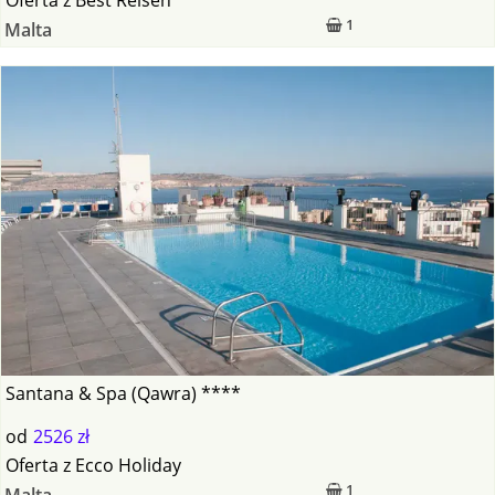
1
Malta
Santana & Spa (Qawra) ****
od
2526 zł
Oferta
z
Ecco Holiday
1
Malta