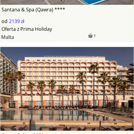
Santana & Spa (Qawra) ****
od
2139 zł
Oferta
z
Prima Holiday
1
Malta