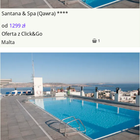
Santana & Spa (Qawra) ****
od
1299 zł
Oferta
z
Click&Go
1
Malta