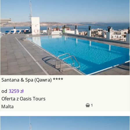
Santana & Spa (Qawra) ****
od
3259 zł
Oferta
z
Oasis Tours
1
Malta