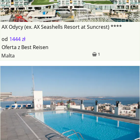
AX Odycy (ex. AX Seashells Resort at Suncrest) ****
od
1444 zł
Oferta
z
Best Reisen
1
Malta