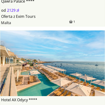
Qawra Palace ****
od
2129 zł
Oferta
z
Exim Tours
1
Malta
Hotel AX Odycy ****