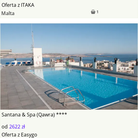
Oferta
z
ITAKA
1
Malta
Santana & Spa (Qawra) ****
od
2622 zł
Oferta
z
Easygo