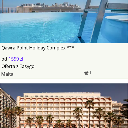
Qawra Point Holiday Complex ***
od
1559 zł
Oferta
z
Easygo
1
Malta