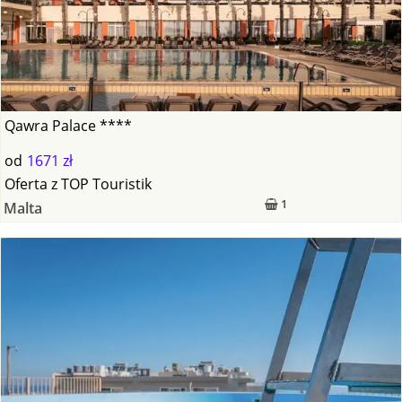
Qawra Palace ****
od
1671 zł
Oferta
z
TOP Touristik
1
Malta