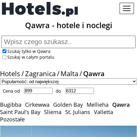
Qawra - hotele i noclegi
Szukaj tylko w Qawra
Szukaj w całym portalu
Hotels
Zagranica
Malta
Qawra
Cena od
do
Bugibba
Cirkewwa
Golden Bay
Mellieha
Qawra
Saint Paul’s Bay
Sliema
St. Julians
Valletta
Pozostałe