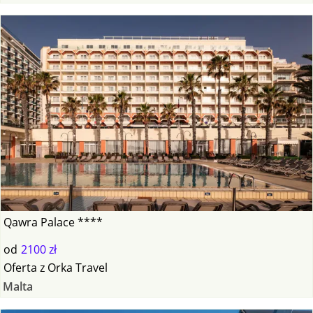
Qawra Palace ****
od
2100 zł
Oferta
z
Orka Travel
Malta