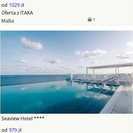
od
1029 zł
Oferta
z
ITAKA
1
Malta
Seaview Hotel ****
od
979 zł