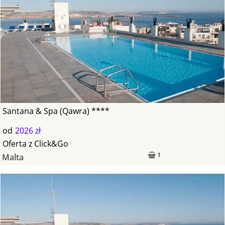
Santana & Spa (Qawra) ****
od
2026 zł
Oferta
z
Click&Go
1
Malta