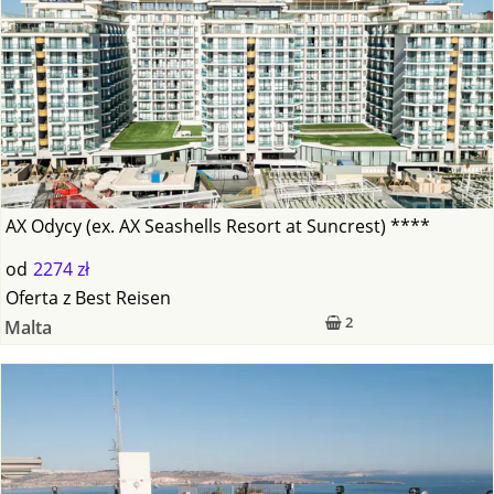
AX Odycy (ex. AX Seashells Resort at Suncrest) ****
od
2274 zł
Oferta
z
Best Reisen
2
Malta