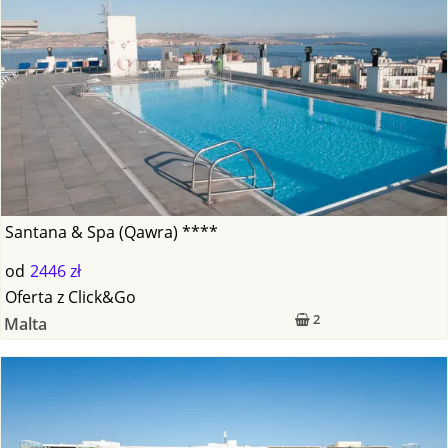
Santana & Spa (Qawra) ****
od
2446 zł
Oferta
z
Click&Go
2
Malta