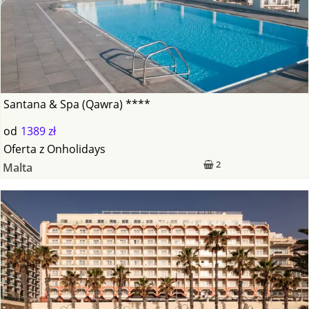
Santana & Spa (Qawra) ****
od
1389 zł
Oferta
z
Onholidays
2
Malta