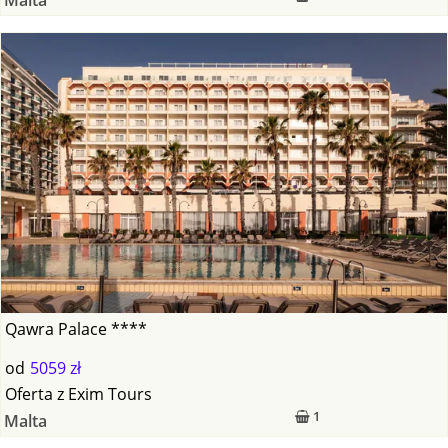
Qawra Palace ****
od
5059 zł
Oferta
z
Exim Tours
1
Malta