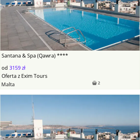
Santana & Spa (Qawra) ****
od
3159 zł
Oferta
z
Exim Tours
2
Malta