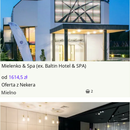
Mielenko & Spa (ex. Baltin Hotel & SPA)
od
1614,5 zł
Oferta
z
Nekera
2
Mielno