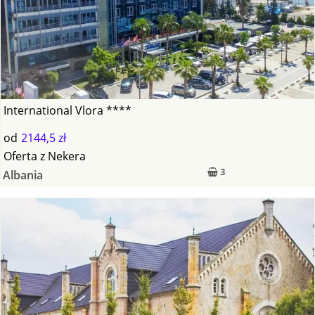
International Vlora ****
od
2144,5 zł
Oferta
z
Nekera
3
Albania