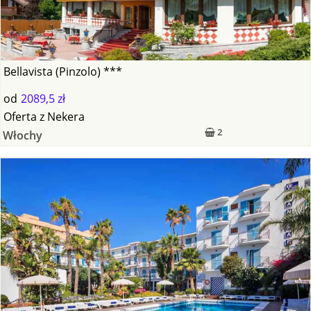
Bellavista (Pinzolo) ***
od
2089,5 zł
Oferta
z
Nekera
2
Włochy