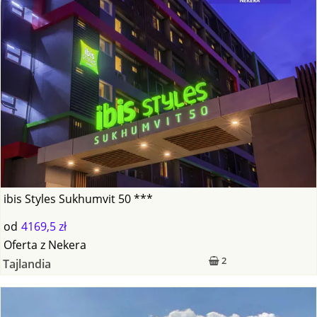
ibis Styles Sukhumvit 50 ***
od
4169,5 zł
Oferta
z
Nekera
2
Tajlandia