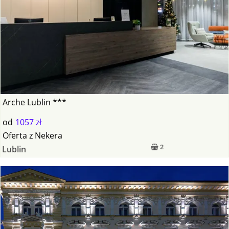
Arche Lublin ***
od
1057 zł
Oferta
z
Nekera
2
Lublin