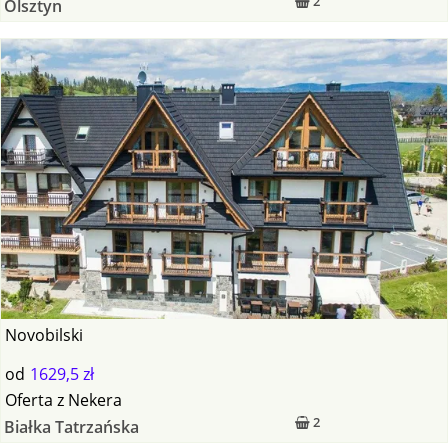
2
Olsztyn
Novobilski
od
1629,5 zł
Oferta
z
Nekera
2
Białka Tatrzańska