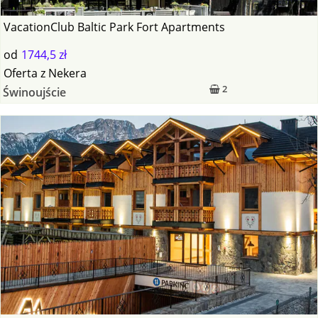
VacationClub Baltic Park Fort Apartments
od
1744,5 zł
Oferta
z
Nekera
2
Świnoujście