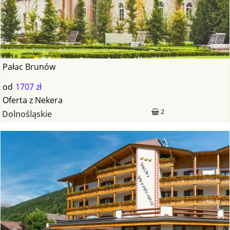
Pałac Brunów
od
1707 zł
Oferta
z
Nekera
2
Dolnośląskie