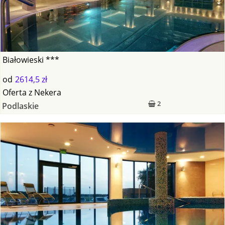
Białowieski ***
od
2614,5 zł
Oferta
z
Nekera
2
Podlaskie