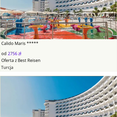
Calido Maris *****
od
2756 zł
Oferta
z
Best Reisen
Turcja