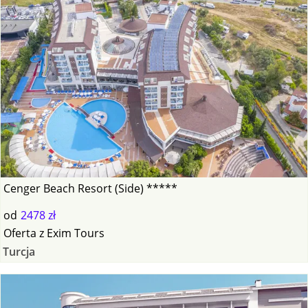
Cenger Beach Resort (Side) *****
od
2478 zł
Oferta
z
Exim Tours
Turcja