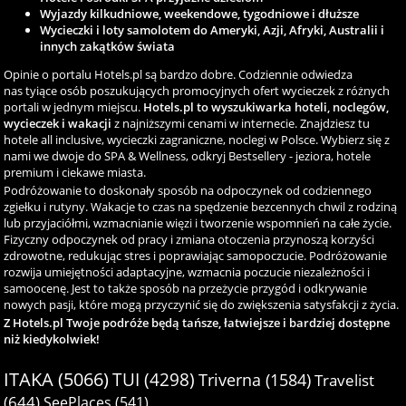
Wyjazdy kilkudniowe, weekendowe, tygodniowe i dłuższe
Wycieczki i loty samolotem do Ameryki, Azji, Afryki, Australii i
innych zakątków świata
Opinie o portalu Hotels.pl są bardzo dobre. Codziennie odwiedza
nas tyiące osób poszukujących promocyjnych ofert wycieczek z różnych
portali w jednym miejscu.
Hotels.pl to wyszukiwarka hoteli, noclegów,
wycieczek i wakacji
z najniższymi cenami w internecie. Znajdziesz tu
hotele all inclusive, wycieczki zagraniczne, noclegi w Polsce. Wybierz się z
nami we dwoje do SPA & Wellness, odkryj Bestsellery - jeziora, hotele
premium i ciekawe miasta.
Podróżowanie to doskonały sposób na odpoczynek od codziennego
zgiełku i rutyny. Wakacje to czas na spędzenie bezcennych chwil z rodziną
lub przyjaciółmi, wzmacnianie więzi i tworzenie wspomnień na całe życie.
Fizyczny odpoczynek od pracy i zmiana otoczenia przynoszą korzyści
zdrowotne, redukując stres i poprawiając samopoczucie. Podróżowanie
rozwija umiejętności adaptacyjne, wzmacnia poczucie niezależności i
samoocenę. Jest to także sposób na przeżycie przygód i odkrywanie
nowych pasji, które mogą przyczynić się do zwiększenia satysfakcji z życia.
Z Hotels.pl Twoje podróże będą tańsze, łatwiejsze i bardziej dostępne
niż kiedykolwiek!
ITAKA (5066)
TUI (4298)
Triverna (1584)
Travelist
(644)
SeePlaces (541)