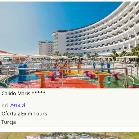
Calido Maris *****
od
2914 zł
Oferta
z
Exim Tours
Turcja