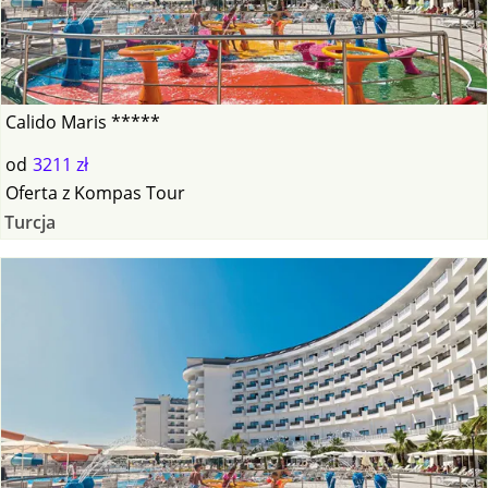
Calido Maris *****
od
3211 zł
Oferta
z
Kompas Tour
Turcja