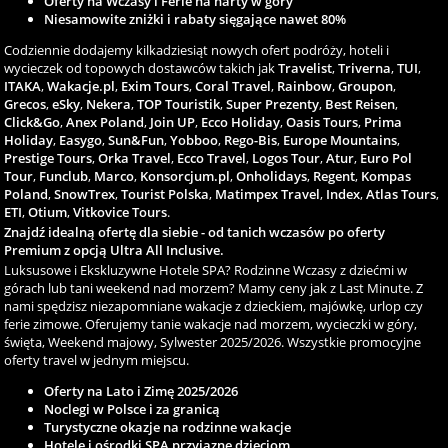
Oferty na Wczasy i Ferie na narty w góry
Niesamowite zniżki i rabaty sięgające nawet 80%
Codziennie dodajemy kilkadziesiąt nowych ofert podróży, hoteli i
wycieczek od topowych dostawców takich jak
Travelist
,
Triverna
,
TUI
,
ITAKA
,
Wakacje.pl
,
Exim Tours
,
Coral Travel
,
Rainbow
,
Groupon
,
Grecos
,
eSky
,
Nekera
,
TOP Touristik
,
Super Prezenty
,
Best Reisen
,
Click&Go
,
Anex Poland
,
Join UP
,
Ecco Holiday
,
Oasis Tours
,
Prima
Holiday
,
Easygo
,
Sun&Fun
,
Yobboo
,
Rego-Bis
,
Europe Mountains
,
Prestige Tours
,
Orka Travel
,
Ecco Travel
,
Logos Tour
,
Atur
,
Euro Pol
Tour
,
Funclub
,
Marco
,
Konsorcjum.pl
,
Onholidays
,
Regent
,
Kompas
Poland
,
SnowTrex
,
Tourist Polska
,
Matimpex Travel
,
Index
,
Atlas Tours
,
ETI
,
Otium
,
Vitkovice Tours
.
Znajdź idealną ofertę dla siebie - od tanich wczasów po oferty
Premium z opcją Ultra All Inclusive.
Luksusowe i Ekskluzywne Hotele SPA? Rodzinne Wczasy z dziećmi w
górach lub tani weekend nad morzem? Mamy ceny jak z Last Minute. Z
nami spędzisz niezapomniane wakacje z dzieckiem, majówkę, urlop czy
ferie zimowe. Oferujemy tanie wakacje nad morzem, wycieczki w góry,
święta, Weekend majowy, Sylwester 2025/2026. Wszystkie promocyjne
oferty travel w jednym miejscu.
Oferty na Lato i Zimę 2025/2026
Noclegi w Polsce i za granicą
Turystyczne okazje na rodzinne wakacje
Hotele i ośrodki SPA przyjazne dzieciom