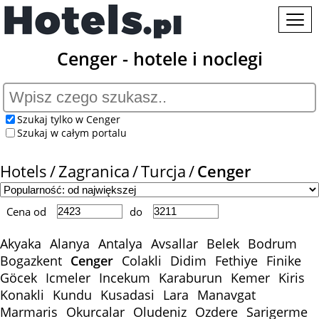
Cenger - hotele i noclegi
Szukaj tylko w Cenger
Szukaj w całym portalu
Hotels
Zagranica
Turcja
Cenger
Cena od
do
Akyaka
Alanya
Antalya
Avsallar
Belek
Bodrum
Bogazkent
Cenger
Colakli
Didim
Fethiye
Finike
Göcek
Icmeler
Incekum
Karaburun
Kemer
Kiris
Konakli
Kundu
Kusadasi
Lara
Manavgat
Marmaris
Okurcalar
Oludeniz
Ozdere
Sarigerme