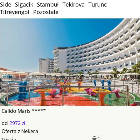
Side
Sigacik
Stambuł
Tekirova
Turunc
Titreyengol
Pozostałe
Calido Maris *****
od
2972 zł
Oferta
z
Nekera
1
Turcja