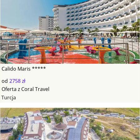
Calido Maris *****
od
2758 zł
Oferta
z
Coral Travel
Turcja