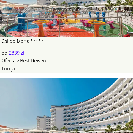
Calido Maris *****
od
2839 zł
Oferta
z
Best Reisen
Turcja