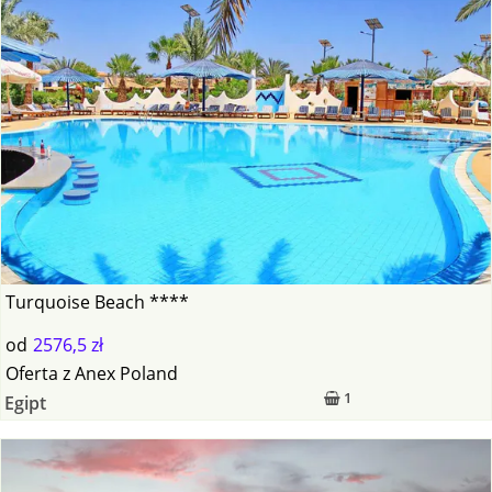
Turquoise Beach ****
od
2576,5 zł
Oferta
z
Anex Poland
1
Egipt