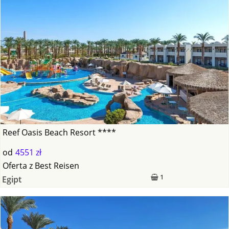
Reef Oasis Beach Resort ****
od
4551 zł
Oferta
z
Best Reisen
1
Egipt