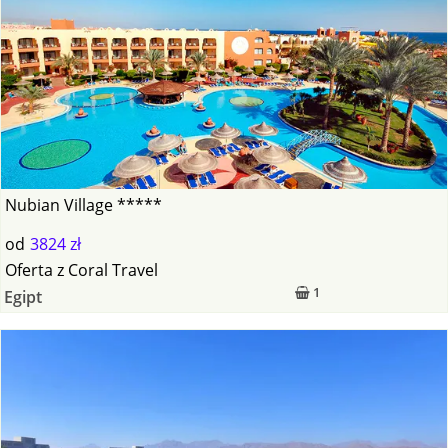
Nubian Village *****
od
3824 zł
Oferta
z
Coral Travel
1
Egipt