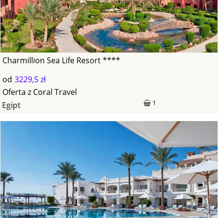
Charmillion Sea Life Resort ****
od
3229,5 zł
Oferta
z
Coral Travel
1
Egipt