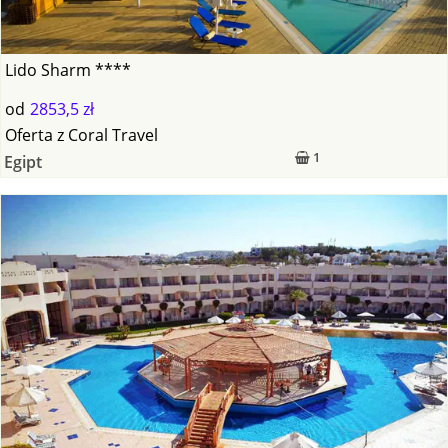
Lido Sharm ****
od
2853,5 zł
Oferta
z
Coral Travel
1
Egipt