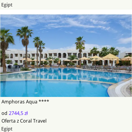
Egipt
Amphoras Aqua ****
od
2744,5 zł
Oferta
z
Coral Travel
Egipt