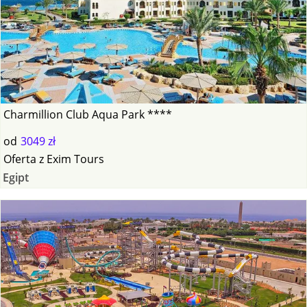
Charmillion Club Aqua Park ****
od
3049 zł
Oferta
z
Exim Tours
Egipt