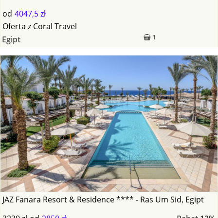
od
4047,5 zł
Oferta
z
Coral Travel
1
Egipt
JAZ Fanara Resort & Residence **** - Ras Um Sid, Egipt