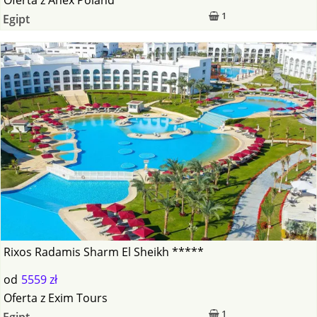
1
Egipt
Rixos Radamis Sharm El Sheikh *****
od
5559 zł
Oferta
z
Exim Tours
1
Egipt