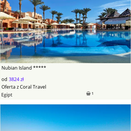
Nubian Island *****
od
3824 zł
Oferta
z
Coral Travel
1
Egipt