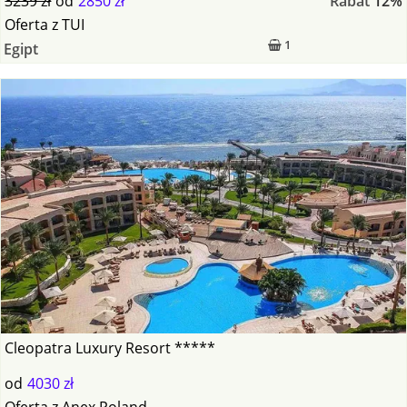
3239 zł
od
2850 zł
Rabat
12%
Oferta
z
TUI
1
Egipt
Cleopatra Luxury Resort *****
od
4030 zł
Oferta
z
Anex Poland