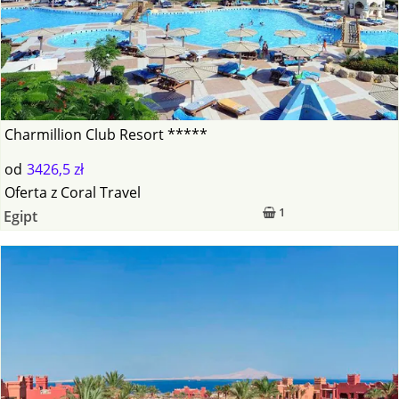
Charmillion Club Resort *****
od
3426,5 zł
Oferta
z
Coral Travel
1
Egipt