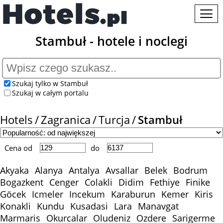
Stambuł - hotele i noclegi
Szukaj tylko w Stambuł
Szukaj w całym portalu
Hotels
Zagranica
Turcja
Stambuł
Cena od
do
Akyaka
Alanya
Antalya
Avsallar
Belek
Bodrum
Bogazkent
Cenger
Colakli
Didim
Fethiye
Finike
Göcek
Icmeler
Incekum
Karaburun
Kemer
Kiris
Konakli
Kundu
Kusadasi
Lara
Manavgat
Marmaris
Okurcalar
Oludeniz
Ozdere
Sarigerme