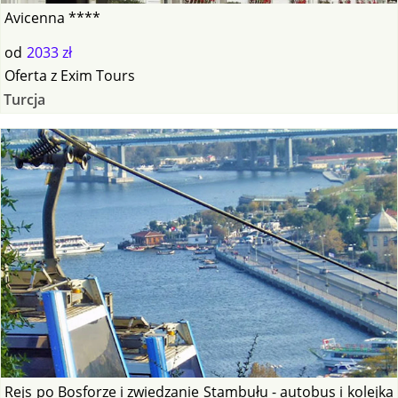
Avicenna ****
od
2033 zł
Oferta
z
Exim Tours
Turcja
Rejs po Bosforze i zwiedzanie Stambułu - autobus i kolejka