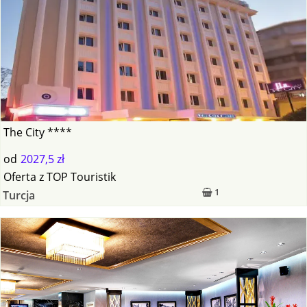
The City ****
od
2027,5 zł
Oferta
z
TOP Touristik
1
Turcja