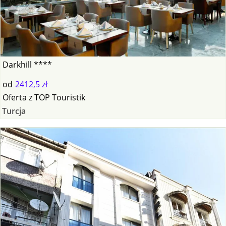
Darkhill ****
od
2412,5 zł
Oferta
z
TOP Touristik
Turcja