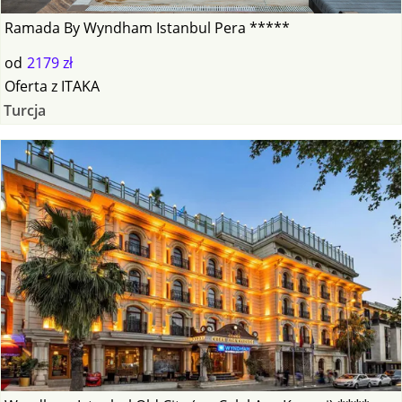
Ramada By Wyndham Istanbul Pera *****
od
2179 zł
Oferta
z
ITAKA
Turcja