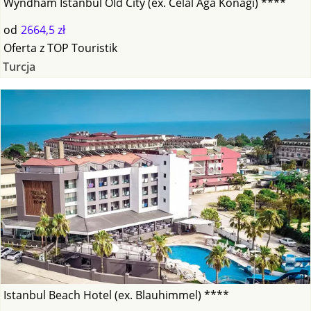
Wyndham Istanbul Old City (ex. Celal Aga Konagi) ****
od
2664,5 zł
Oferta
z
TOP Touristik
Turcja
Istanbul Beach Hotel (ex. Blauhimmel) ****