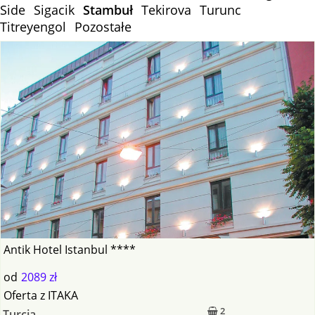
Side
Sigacik
Stambuł
Tekirova
Turunc
Titreyengol
Pozostałe
Antik Hotel Istanbul ****
od
2089 zł
Oferta
z
ITAKA
2
Turcja