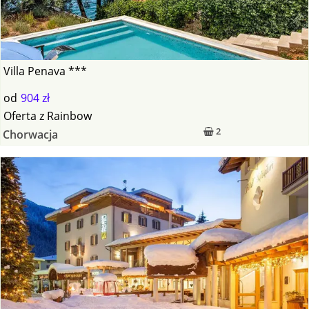
Villa Penava ***
od
904 zł
Oferta
z
Rainbow
2
Chorwacja