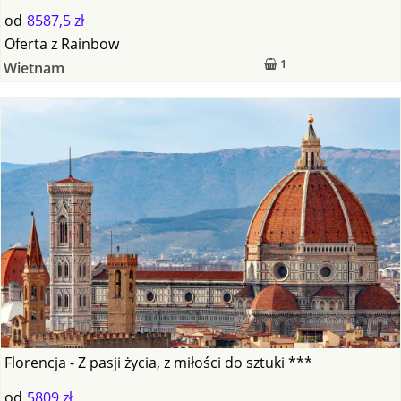
od
8587,5 zł
Oferta
z
Rainbow
1
Wietnam
Florencja - Z pasji życia, z miłości do sztuki ***
od
5809 zł