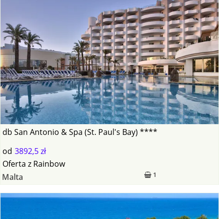
db San Antonio & Spa (St. Paul's Bay) ****
od
3892,5 zł
Oferta
z
Rainbow
1
Malta