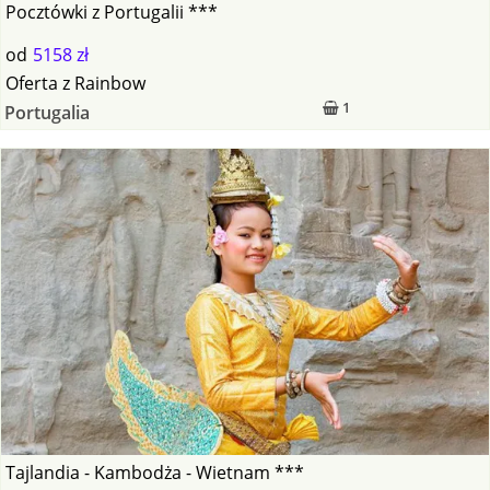
Pocztówki z Portugalii ***
od
5158 zł
Oferta
z
Rainbow
1
Portugalia
Tajlandia - Kambodża - Wietnam ***