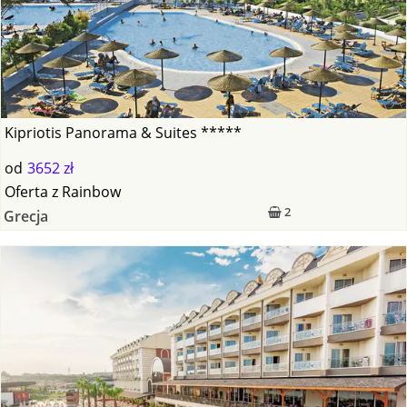
Kipriotis Panorama & Suites *****
od
3652 zł
Oferta
z
Rainbow
2
Grecja