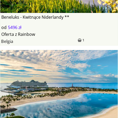
Beneluks - Kwitnące Niderlandy **
od
5496 zł
Oferta
z
Rainbow
1
Belgia