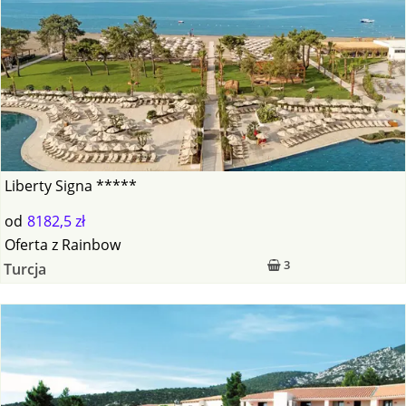
Liberty Signa *****
od
8182,5 zł
Oferta
z
Rainbow
3
Turcja