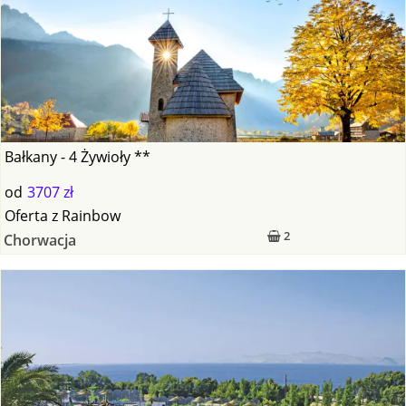
Bałkany - 4 Żywioły **
od
3707 zł
Oferta
z
Rainbow
2
Chorwacja