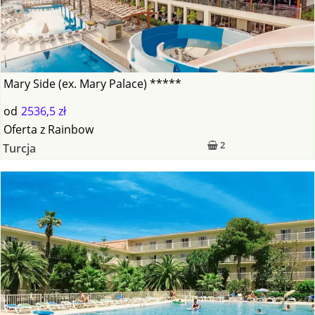
Mary Side (ex. Mary Palace) *****
od
2536,5 zł
Oferta
z
Rainbow
2
Turcja