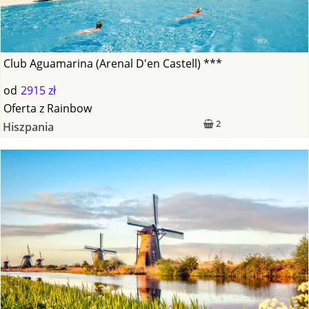
Club Aguamarina (Arenal D'en Castell) ***
od
2915 zł
Oferta
z
Rainbow
2
Hiszpania