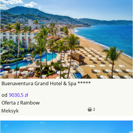
Buenaventura Grand Hotel & Spa *****
od
9030,5 zł
Oferta
z
Rainbow
2
Meksyk