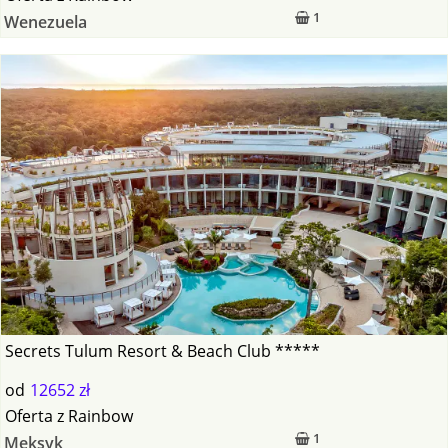
1
Wenezuela
Secrets Tulum Resort & Beach Club *****
od
12652 zł
Oferta
z
Rainbow
1
Meksyk