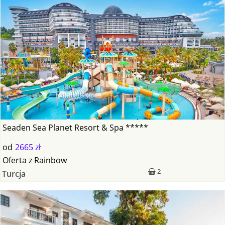
Seaden Sea Planet Resort & Spa *****
od
2665 zł
Oferta
z
Rainbow
2
Turcja