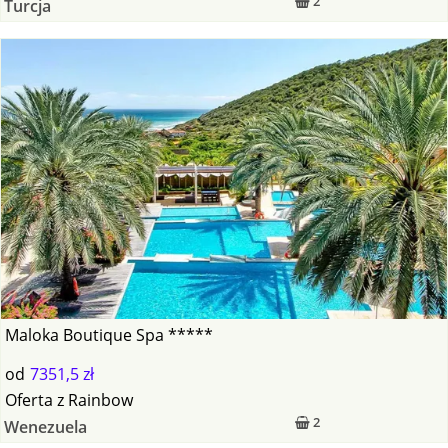
2
Turcja
Maloka Boutique Spa *****
od
7351,5 zł
Oferta
z
Rainbow
2
Wenezuela