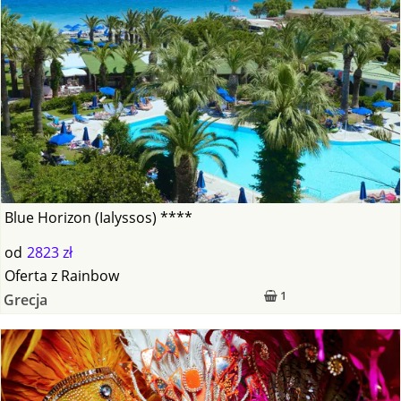
Blue Horizon (Ialyssos) ****
od
2823 zł
Oferta
z
Rainbow
1
Grecja