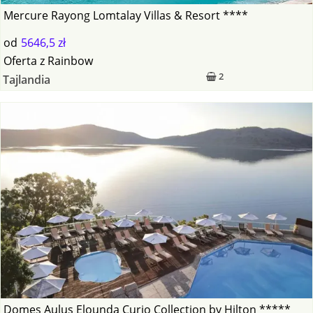
Mercure Rayong Lomtalay Villas & Resort ****
od
5646,5 zł
Oferta
z
Rainbow
2
Tajlandia
Domes Aulus Elounda Curio Collection by Hilton *****