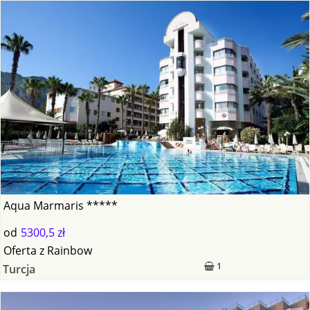
Aqua Marmaris *****
od
5300,5 zł
Oferta
z
Rainbow
1
Turcja