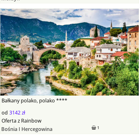
Bałkany polako, polako ****
od
3142 zł
Oferta
z
Rainbow
1
Bośnia I Hercegowina