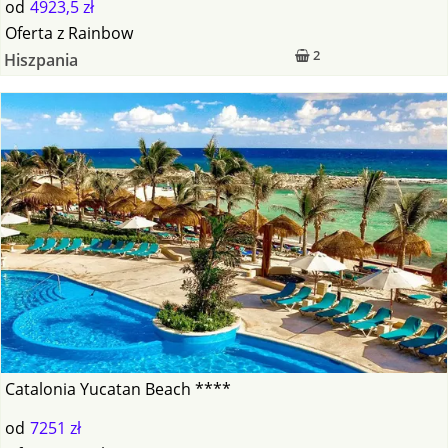
od
4923,5 zł
Oferta
z
Rainbow
2
Hiszpania
Catalonia Yucatan Beach ****
od
7251 zł