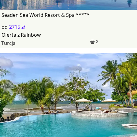
Seaden Sea World Resort & Spa *****
od
2715 zł
Oferta
z
Rainbow
2
Turcja