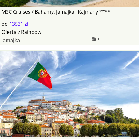
MSC Cruises / Bahamy, Jamajka i Kajmany ****
od
13531 zł
Oferta
z
Rainbow
1
Jamajka