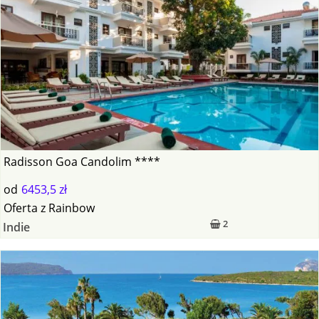
Radisson Goa Candolim ****
od
6453,5 zł
Oferta
z
Rainbow
2
Indie