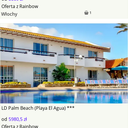
Oferta
z
Rainbow
1
Włochy
LD Palm Beach (Playa El Agua) ***
od
5980,5 zł
Oferta
z
Rainbow