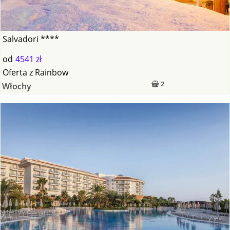
Salvadori ****
od
4541 zł
Oferta
z
Rainbow
2
Włochy