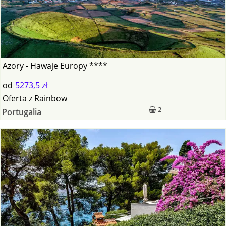
Azory - Hawaje Europy ****
od
5273,5 zł
Oferta
z
Rainbow
2
Portugalia