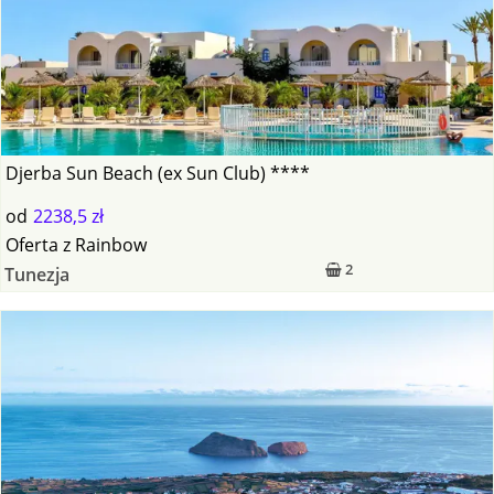
Djerba Sun Beach (ex Sun Club) ****
od
2238,5 zł
Oferta
z
Rainbow
2
Tunezja