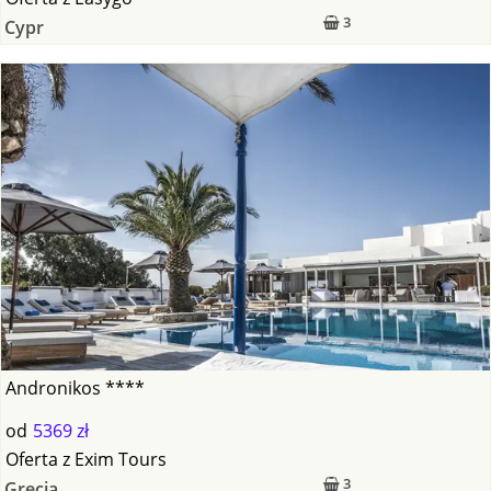
3
Cypr
Andronikos ****
od
5369 zł
Oferta
z
Exim Tours
3
Grecja