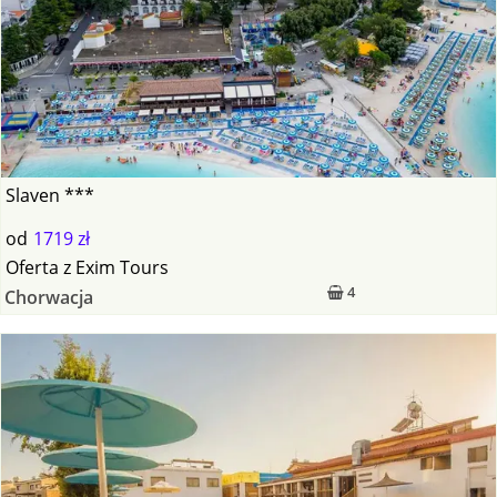
Slaven ***
od
1719 zł
Oferta
z
Exim Tours
4
Chorwacja