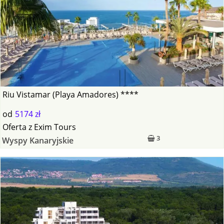
Riu Vistamar (Playa Amadores) ****
od
5174 zł
Oferta
z
Exim Tours
3
Wyspy Kanaryjskie