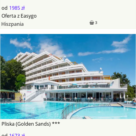
od
1985 zł
Oferta
z
Easygo
3
Hiszpania
Pliska (Golden Sands) ***
od
1673 zł