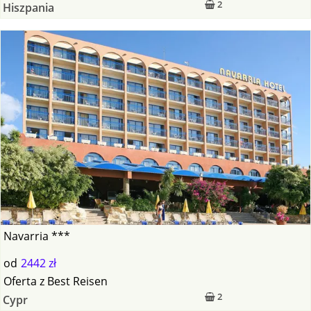
2
Hiszpania
Navarria ***
od
2442 zł
Oferta
z
Best Reisen
2
Cypr