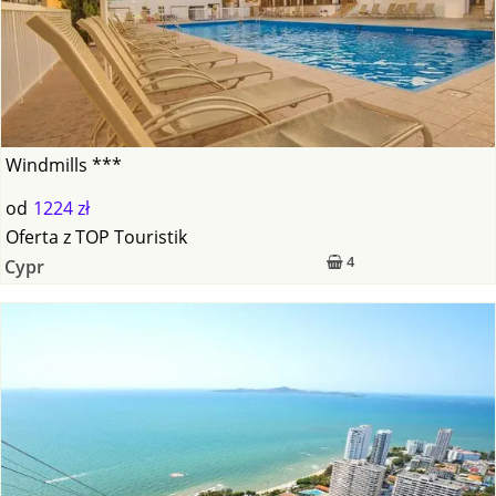
Windmills ***
od
1224 zł
Oferta
z
TOP Touristik
4
Cypr