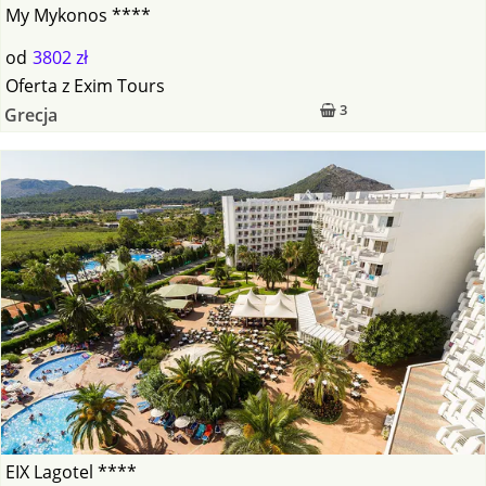
My Mykonos ****
od
3802 zł
Oferta
z
Exim Tours
3
Grecja
EIX Lagotel ****