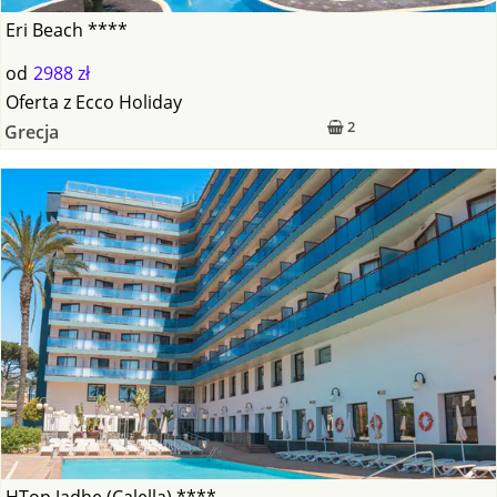
Eri Beach ****
od
2988 zł
Oferta
z
Ecco Holiday
2
Grecja
HTop Jadhe (Calella) ****