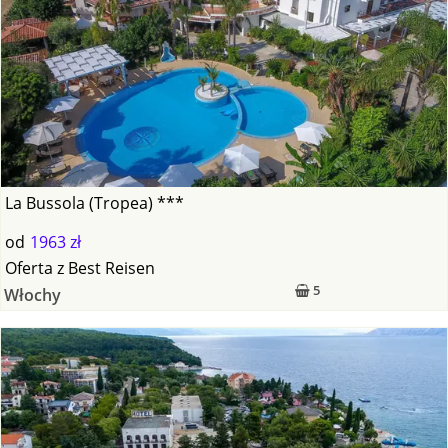
La Bussola (Tropea) ***
od
1963 zł
Oferta
z
Best Reisen
5
Włochy