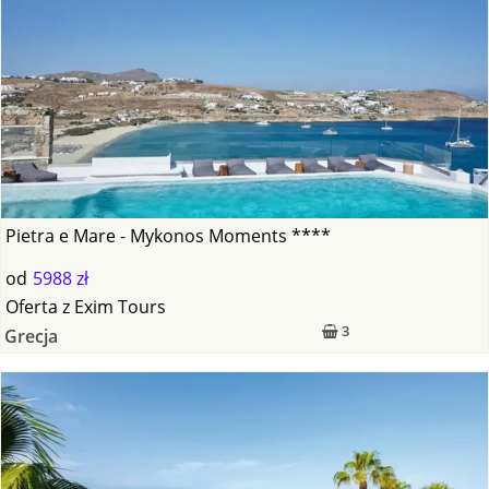
Pietra e Mare - Mykonos Moments ****
od
5988 zł
Oferta
z
Exim Tours
3
Grecja