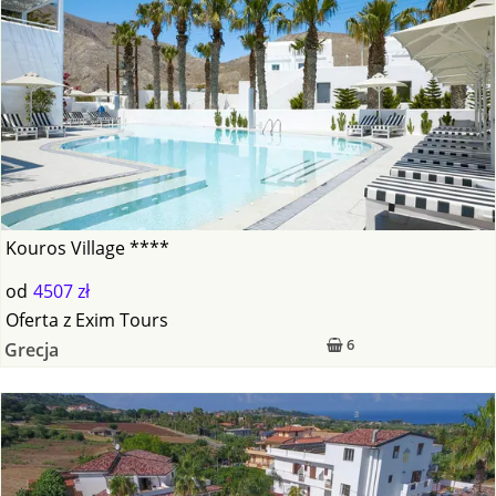
Kouros Village ****
od
4507 zł
Oferta
z
Exim Tours
6
Grecja