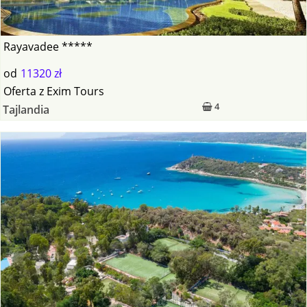
Rayavadee *****
od
11320 zł
Oferta
z
Exim Tours
4
Tajlandia