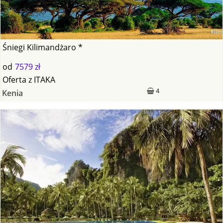
Śniegi Kilimandżaro *
od
7579 zł
Oferta
z
ITAKA
4
Kenia