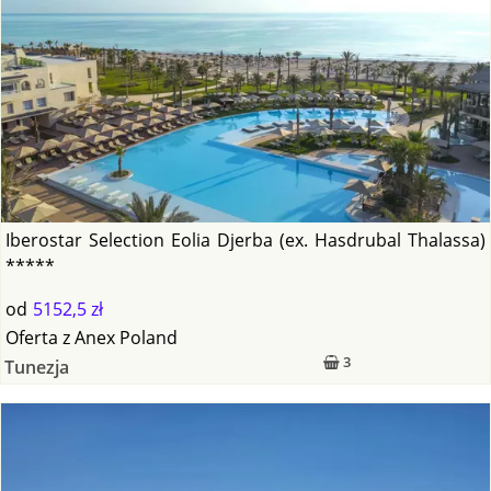
Iberostar Selection Eolia Djerba (ex. Hasdrubal Thalassa)
*****
od
5152,5 zł
Oferta
z
Anex Poland
3
Tunezja