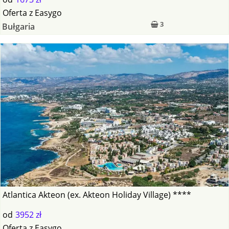
Oferta
z
Easygo
3
Bułgaria
Atlantica Akteon (ex. Akteon Holiday Village) ****
od
3952 zł
Oferta
z
Easygo