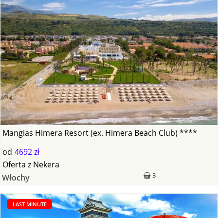
Mangias Himera Resort (ex. Himera Beach Club) ****
od
4692 zł
Oferta
z
Nekera
3
Włochy
LAST MINUTE