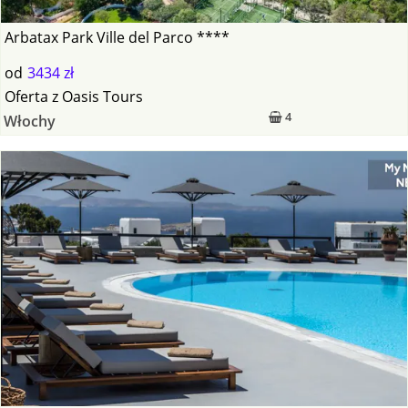
Arbatax Park Ville del Parco ****
od
3434 zł
Oferta
z
Oasis Tours
4
Włochy