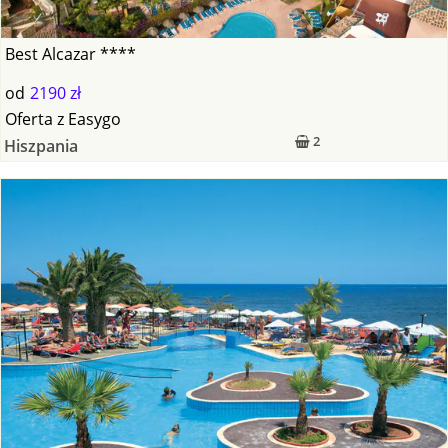
Best Alcazar ****
od
2190 zł
Oferta
z
Easygo
2
Hiszpania