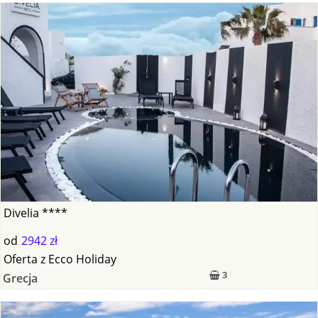
Divelia ****
od
2942 zł
Oferta
z
Ecco Holiday
3
Grecja