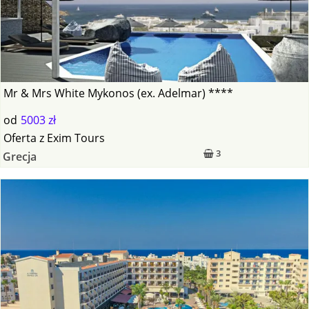
Mr & Mrs White Mykonos (ex. Adelmar) ****
od
5003 zł
Oferta
z
Exim Tours
3
Grecja