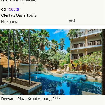
od
1989 zł
Oferta
z
Oasis Tours
2
Hiszpania
Deevana Plaza Krabi Aonang ****