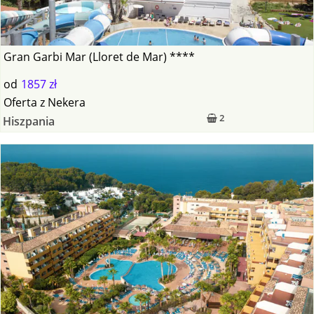
Gran Garbi Mar (Lloret de Mar) ****
od
1857 zł
Oferta
z
Nekera
2
Hiszpania