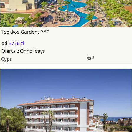
Tsokkos Gardens ***
od
3776 zł
Oferta
z
Onholidays
3
Cypr