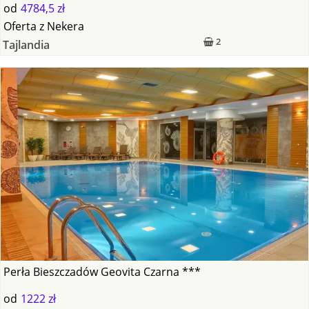
od
4784,5 zł
Oferta
z
Nekera
2
Tajlandia
Perła Bieszczadów Geovita Czarna ***
od
1222 zł