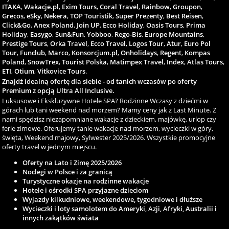
ITAKA
,
Wakacje.pl
,
Exim Tours
,
Coral Travel
,
Rainbow
,
Groupon
,
Grecos
,
eSky
,
Nekera
,
TOP Touristik
,
Super Prezenty
,
Best Reisen
,
Click&Go
,
Anex Poland
,
Join UP
,
Ecco Holiday
,
Oasis Tours
,
Prima
Holiday
,
Easygo
,
Sun&Fun
,
Yobboo
,
Rego-Bis
,
Europe Mountains
,
Prestige Tours
,
Orka Travel
,
Ecco Travel
,
Logos Tour
,
Atur
,
Euro Pol
Tour
,
Funclub
,
Marco
,
Konsorcjum.pl
,
Onholidays
,
Regent
,
Kompas
Poland
,
SnowTrex
,
Tourist Polska
,
Matimpex Travel
,
Index
,
Atlas Tours
,
ETI
,
Otium
,
Vitkovice Tours
.
Znajdź idealną ofertę dla siebie - od tanich wczasów po oferty
Premium z opcją Ultra All Inclusive.
Luksusowe i Ekskluzywne Hotele SPA? Rodzinne Wczasy z dziećmi w
górach lub tani weekend nad morzem? Mamy ceny jak z Last Minute. Z
nami spędzisz niezapomniane wakacje z dzieckiem, majówkę, urlop czy
ferie zimowe. Oferujemy tanie wakacje nad morzem, wycieczki w góry,
święta, Weekend majowy, Sylwester 2025/2026. Wszystkie promocyjne
oferty travel w jednym miejscu.
Oferty na Lato i Zimę 2025/2026
Noclegi w Polsce i za granicą
Turystyczne okazje na rodzinne wakacje
Hotele i ośrodki SPA przyjazne dzieciom
Wyjazdy kilkudniowe, weekendowe, tygodniowe i dłuższe
Wycieczki i loty samolotem do Ameryki, Azji, Afryki, Australii i
innych zakątków świata