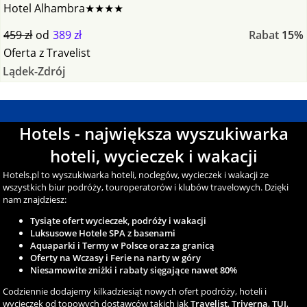
Hotel Alhambra★★★★
459 zł
od
389 zł
Rabat
15%
Oferta
z
Travelist
Lądek-Zdrój
Hotels - największa wyszukiwarka
hoteli, wycieczek i wakacji
Hotels.pl to wyszukiwarka hoteli, noclegów, wycieczek i wakacji ze
wszystkich biur podróży, touroperatorów i klubów travelowych. Dzięki
nam znajdziesz:
Tysiąte ofert wycieczek, podróży i wakacji
Luksusowe Hotele SPA z basenami
Aquaparki i Termy w Polsce oraz za granicą
Oferty na Wczasy i Ferie na narty w góry
Niesamowite zniżki i rabaty sięgające nawet 80%
Codziennie dodajemy kilkadziesiąt nowych ofert podróży, hoteli i
wycieczek od topowych dostawców takich jak
Travelist
,
Triverna
,
TUI
,