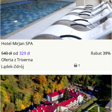
Hotel MirJan SPA
540 zł
od
329 zł
Rabat
39%
Oferta
z
Triverna
1
Lądek-Zdrój