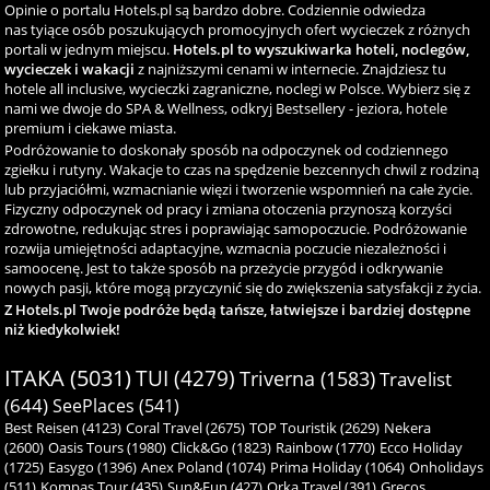
Opinie o portalu Hotels.pl są bardzo dobre. Codziennie odwiedza
nas tyiące osób poszukujących promocyjnych ofert wycieczek z różnych
portali w jednym miejscu.
Hotels.pl to wyszukiwarka hoteli, noclegów,
wycieczek i wakacji
z najniższymi cenami w internecie. Znajdziesz tu
hotele all inclusive, wycieczki zagraniczne, noclegi w Polsce. Wybierz się z
nami we dwoje do SPA & Wellness, odkryj Bestsellery - jeziora, hotele
premium i ciekawe miasta.
Podróżowanie to doskonały sposób na odpoczynek od codziennego
zgiełku i rutyny. Wakacje to czas na spędzenie bezcennych chwil z rodziną
lub przyjaciółmi, wzmacnianie więzi i tworzenie wspomnień na całe życie.
Fizyczny odpoczynek od pracy i zmiana otoczenia przynoszą korzyści
zdrowotne, redukując stres i poprawiając samopoczucie. Podróżowanie
rozwija umiejętności adaptacyjne, wzmacnia poczucie niezależności i
samoocenę. Jest to także sposób na przeżycie przygód i odkrywanie
nowych pasji, które mogą przyczynić się do zwiększenia satysfakcji z życia.
Z Hotels.pl Twoje podróże będą tańsze, łatwiejsze i bardziej dostępne
niż kiedykolwiek!
ITAKA (5031)
TUI (4279)
Triverna (1583)
Travelist
(644)
SeePlaces (541)
Best Reisen (4123)
Coral Travel (2675)
TOP Touristik (2629)
Nekera
(2600)
Oasis Tours (1980)
Click&Go (1823)
Rainbow (1770)
Ecco Holiday
(1725)
Easygo (1396)
Anex Poland (1074)
Prima Holiday (1064)
Onholidays
(511)
Kompas Tour (435)
Sun&Fun (427)
Orka Travel (391)
Grecos