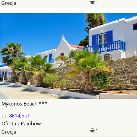
1
Grecja
Mykonos Beach ***
od
8614,5 zł
Oferta
z
Rainbow
1
Grecja