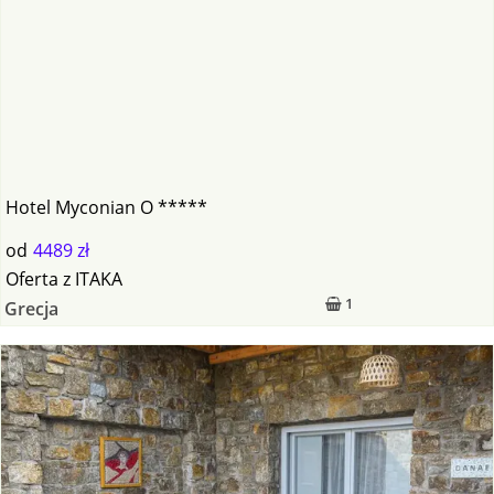
Hotel Myconian O *****
od
4489 zł
Oferta
z
ITAKA
1
Grecja