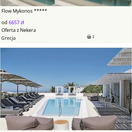
Flow Mykonos *****
od
6657 zł
Oferta
z
Nekera
2
Grecja