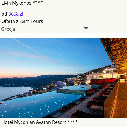
Livin Mykonos ****
od
3658 zł
Oferta
z
Exim Tours
1
Grecja
Hotel Myconian Avaton Resort *****