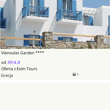
Vienoulas Garden ****
od
3914 zł
Oferta
z
Exim Tours
1
Grecja