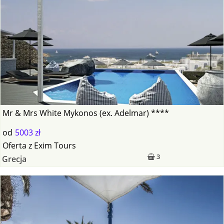
Mr & Mrs White Mykonos (ex. Adelmar) ****
od
5003 zł
Oferta
z
Exim Tours
3
Grecja