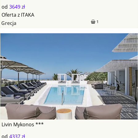
od
3649 zł
Oferta
z
ITAKA
1
Grecja
Livin Mykonos ***
od
4337 zł