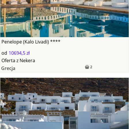
Penelope (Kalo Livadi) ****
od
10694,5 zł
Oferta
z
Nekera
2
Grecja