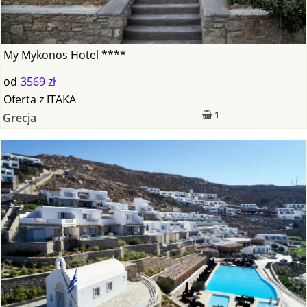
My Mykonos Hotel ****
od
3569 zł
Oferta
z
ITAKA
1
Grecja