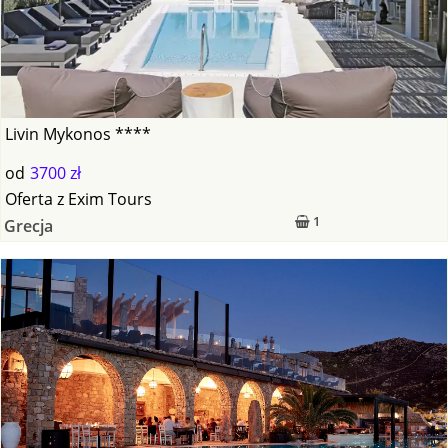
Livin Mykonos ****
od
3700 zł
Oferta
z
Exim Tours
1
Grecja