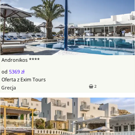
Andronikos ****
od
5369 zł
Oferta
z
Exim Tours
2
Grecja