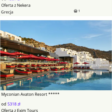
Oferta
z
Nekera
1
Grecja
Myconian Avaton Resort *****
od
5318 zł
Oferta
z
Exim Tours