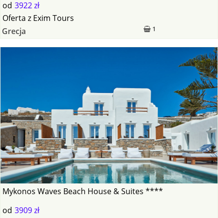
od
3922 zł
Oferta
z
Exim Tours
1
Grecja
Mykonos Waves Beach House & Suites ****
od
3909 zł