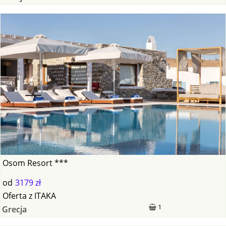
Osom Resort ***
od
3179 zł
Oferta
z
ITAKA
1
Grecja