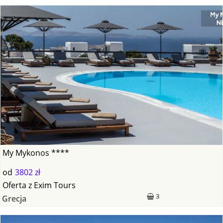
My Mykonos ****
od
3802 zł
Oferta
z
Exim Tours
3
Grecja