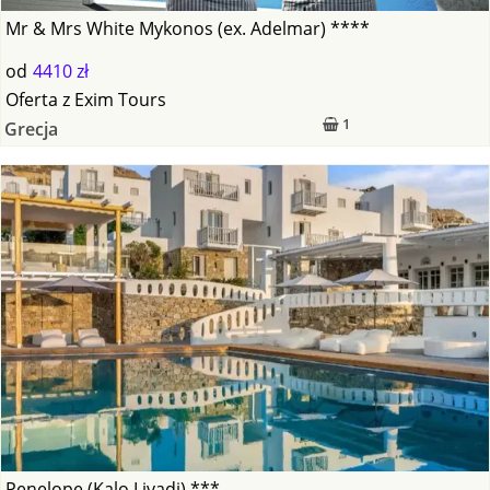
Mr & Mrs White Mykonos (ex. Adelmar) ****
od
4410 zł
Oferta
z
Exim Tours
1
Grecja
Penelope (Kalo Livadi) ***