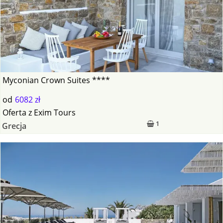
Myconian Crown Suites ****
od
6082 zł
Oferta
z
Exim Tours
1
Grecja