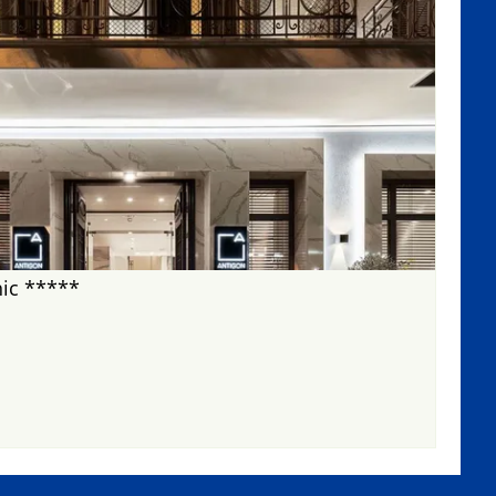
ic *****
s