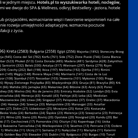
li w jednym miejscu.
Hotels.pl to wyszukiwarka hoteli, noclegów,
ami we dwoje do SPA & Wellness, odkryj Bestsellery - jeziora, hotele
b przyjaciółmi, wzmacnianie więzi i tworzenie wspomnień na całe
nie rozwija umiejętności adaptacyjne, wzmacnia poczucie
kcji z życia.
96)
Kreta (2583)
Bułgaria (2558)
Egipt (2556)
Majorka (1892)
Słoneczny Brzeg
ja (945)
Costa del Sol (782)
Korfu (761)
Side (752)
Złote Piaski (746)
Costa Blanca
ibar (523)
Phuket (513)
Costa Dorada (485)
Madera (481)
Sardynia (428)
Zakynthos
)
Santorini (332)
Belek (330)
Antalya (317)
Wietnam (297)
Kenia (279)
Rzym
(209)
Czechy (202)
Bali (198)
Ibiza (197)
Mellieha (192)
Djerba (191)
Rimini
em (149)
Węgry (148)
Riviera Maya (146)
Marmaris (141)
Costa de la Luz
zor (108)
Stambuł (107)
Nessebar (103)
Słowenia (101)
Mykonos (100)
Praga
6)
Wyspy Zielonego Przylądka (83)
Międzyzdroje (83)
Gruzja (81)
Brazylia (80)
Krk
t (66)
Mahdia (65)
Jamajka (65)
Makarska (64)
Bibione (63)
Azory (63)
Porec
diwy (58)
Mielno (56)
Rio de Janeiro (55)
Emiraty Arabskie (52)
Londyn (50)
Evia
atrzańska (44)
Wenecja (43)
Konakli (43)
Fethiye (43)
Łeba (42)
Mediolan
Mazowieckie (38)
Litwa (38)
Singapur (37)
Peloponez (37)
Orebic (37)
Macedonia
 (34)
Hawaje (34)
Szwecja (33)
Małopolskie (33)
Manavgat (33)
Avsallar
owo (27)
Didim (27)
Uzbekistan (25)
Mrzeżyno (25)
Kotor (25)
Kostaryka
Baska Voda (24)
Barbados (24)
Śląskie (23)
Walencja (23)
Szwajcaria (23)
Polinezja
(21)
Wilno (20)
Slano (20)
Rovinj (20)
Opolskie (20)
Novigrad (20)
Kundu (20)
Bar
ki (17)
Ciechocinek (17)
Pomorskie (16)
Olsztyn (16)
Kopenhaga (16)
Ustka
4)
Bukowina Tatrzańska (14)
Wielkopolskie (13)
Skiathos (13)
Petrcane (13)
Ozdere
11)
Wieliczka (11)
Ulcinj (11)
Samana (11)
Nałęczów (11)
Marsylia (11)
Katerini
0)
Golden Bay (10)
Ekwador (10)
Dublin (10)
Bydgoszcz (10)
Burgas (10)
Toruń