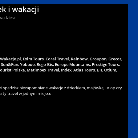
k i wakacji
ajdziesz:
Wakacje.pl
,
Exim Tours
,
Coral Travel
,
Rainbow
,
Groupon
,
Grecos
,
,
Sun&Fun
,
Yobboo
,
Rego-Bis
,
Europe Mountains
,
Prestige Tours
,
ourist Polska
,
Matimpex Travel
,
Index
,
Atlas Tours
,
ETI
,
Otium
,
 spędzisz niezapomniane wakacje z dzieckiem, majówkę, urlop czy
rty travel w jednym miejscu.