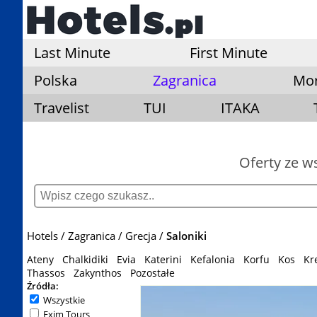
Last Minute
First Minute
Polska
Zagranica
Mo
Travelist
TUI
ITAKA
Oferty ze w
Hotels
Zagranica
Grecja
Saloniki
Ateny
Chalkidiki
Evia
Katerini
Kefalonia
Korfu
Kos
Kr
Thassos
Zakynthos
Pozostałe
Źródła:
Wszystkie
Exim Tours