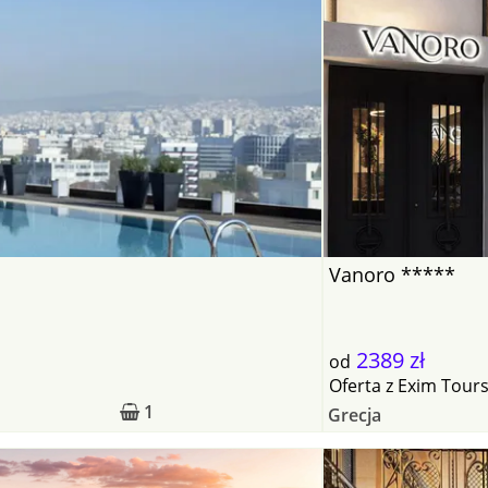
Vanoro *****
2389 zł
od
Oferta
z
Exim Tour
1
Grecja