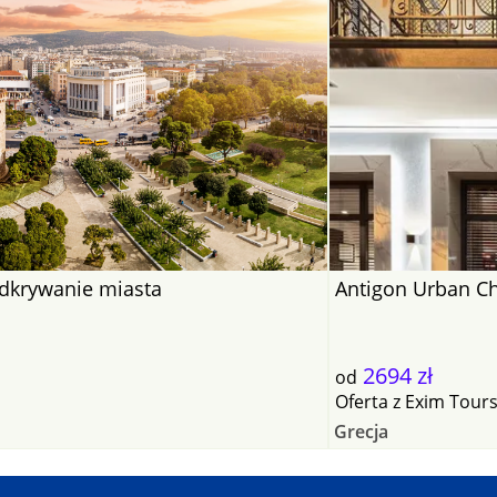
i odkrywanie miasta
Antigon Urban Ch
2694 zł
od
Oferta
z
Exim Tour
Grecja