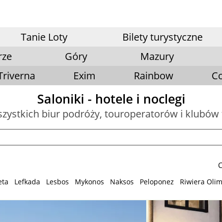
Tanie Loty
Bilety turystyczne
rze
Góry
Mazury
Triverna
Exim
Rainbow
Co
Saloniki - hotele i noclegi
szystkich biur podróży, touroperatorów i klubów
C
eta
Lefkada
Lesbos
Mykonos
Naksos
Peloponez
Riwiera Olim