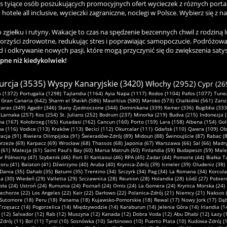
as tyiące osób poszukujących promocyjnych ofert wycieczek z różnych porta
hotele all inclusive, wycieczki zagraniczne, noclegi w Polsce. Wybierz się z n
ełku i rutyny. Wakacje to czas na spędzenie bezcennych chwil z rodziną lu
korzyści zdrowotne, redukując stres i poprawiając samopoczucie. Podróżowa
 i odkrywanie nowych pasji, które mogą przyczynić się do zwiększenia satysfa
ępne niż kiedykolwiek!
urcja (3535)
Wyspy Kanaryjskie (3420)
Włochy (2952)
Cypr (26
 (1372)
Portugalia (1298)
Tajlandia (1164)
Ayia Napa (1117)
Rodos (1104)
Pafos (1077)
Tunez
Gran Canaria (642)
Sharm el Sheikh (586)
Mauritius (580)
Maroko (573)
Chalkidiki (561)
Zanz
taras (349)
Agadir (346)
Stany Zjednoczone (344)
Dominikana (339)
Kemer (336)
Bugibba (333
Larnaka (257)
Kos (254)
St. Julians (252)
Bodrum (237)
Minorka (219)
Budva (215)
Indonezja 
na (167)
Kołobrzeg (165)
Kusadasi (162)
Cancun (160)
Porto (159)
Lara (158)
Albena (154)
Gol
ma (116)
Vodice (113)
Kraków (113)
Becici (112)
Okurcalar (111)
Gdańsk (110)
Qawra (109)
Ob
acja (91)
Riwiera Olimpijska (91)
Świeradów-Zdrój (89)
Midoun (88)
Świnoujście (87)
Rabac (8
rzeże (69)
Karpacz (69)
Wrocław (68)
Thassos (68)
Japonia (67)
Warszawa (66)
Sal (66)
Madry
 (61)
Malezja (61)
Saint Paul’s Bay (60)
Marsa Matruh (60)
Finlandia (59)
Budapeszt (59)
Male
r Północny (47)
Szybenik (46)
Port El Kantaoui (46)
RPA (45)
Zadar (44)
Pomorie (44)
Białka T
oru (41)
Balaton (41)
Dźwirzyno (40)
Aruba (40)
Krynica-Zdrój (39)
Icmeler (39)
Oludeniz (38)
Dania (35)
Dahab (35)
Batumi (35)
Trentino (34)
Szczyrk (34)
Pag (34)
La Romana (34)
Korcula
a (30)
Wiedeń (29)
Valletta (29)
Szczawnica (28)
Reunion (28)
Holandia (28)
Łódź (27)
Pobier
sła (24)
Ustroń (24)
Rumunia (24)
Poznań (24)
Omis (24)
La Gomera (24)
Krynica Morska (24)
echorze (22)
Los Angeles (22)
Kair (22)
Darłowo (22)
Polanica-Zdrój (21)
Niemcy (21)
Naksos 
Sutomore (18)
Peru (18)
Panama (18)
Kujawsko-Pomorskie (18)
Rewal (17)
Nowy Jork (17)
Dąb
Trzęsacz (14)
Pogorzelica (14)
Międzywodzie (14)
Karaburun (14)
Jelenia Góra (14)
Irlandia (1
 (12)
Salvador (12)
Rab (12)
Muszyna (12)
Kanada (12)
Dobra Voda (12)
Abu Dhabi (12)
Łazy (
Zdrój (11)
Bol (11)
Tyrol (10)
Sosnówka (10)
Sarbinowo (10)
Puerto Plata (10)
Kudowa-Zdrój (1