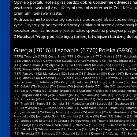
Opinie o portalu Hotels.pl są bardzo dobre. Codziennie odwiedza n
wycieczek i wakacji
z najniższymi cenami w internecie. Znajdziesz tu 
premium i ciekawe miasta.
Podróżowanie to doskonały sposób na odpoczynek od codziennego zgi
życie. Fizyczny odpoczynek od pracy i zmiana otoczenia przynoszą 
niezależności i samoocenę. Jest to także sposób na przeżycie przygód
Z Hotels.pl Twoje podróże będą tańsze, łatwiejsze i bardziej dost
Grecja (7016)
Hiszpania (6770)
Polska (3936)
T
(1778)
Teneryfa (1772)
Costa Brava (1731)
Chorwacja (1710)
Malta (1379)
Hurghada
(738)
Albania (737)
Alanya (693)
Sycylia (681)
Czarnogóra (673)
Fuerteventura (652)
(415)
Marsa Alam (409)
Algarve (409)
Sri Lanka (402)
Meksyk (395)
Durres (392)
Pro
(277)
Ateny (269)
Hammamet (268)
Punta Cana (263)
Francja (262)
Lanzarote (260)
(187)
Pattaya (182)
Marrakesz (182)
Sousse (181)
Seszele (180)
Krabi (167)
Barcelo
(141)
Miami (134)
Monastir (126)
Vlora (121)
Zakopane (119)
Dubrownik (119)
Slie
(97)
Lizbona (96)
Kefalonia (96)
Paryż (94)
Petrovac (93)
Chiny (92)
Austria (92)
Słow
(76)
Colakli (75)
Sozopol (74)
Samos (74)
Jezioro Garda (70)
Indie (70)
Lazurowe Wyb
(62)
Costa Almeria (62)
Wielka Brytania (61)
Ustronie Morskie (61)
Szklarska Poręba
(50)
Bangkok (50)
Opatija (49)
Norwegia (49)
Incekum (49)
Pula (47)
Filipiny (47)
Cyp
(42)
Primorsko (41)
Korea Południowa (41)
Hua Hin (41)
Cirkewwa (41)
Biograd na M
(37)
Trogir (36)
Sopot (36)
Gambia (36)
Madagaskar (35)
Lesbos (35)
Grzybowo (35)
(33)
Titreyengol (32)
Curacao (32)
Dubaj (31)
Wenezuela (30)
La Palma (30)
Kolumbi
(25)
Jarosławiec (25)
Herceg Novi (25)
Gdynia (25)
Australia (25)
Amsterdam (25)
Wi
Francuska (23)
Jastrzębia Góra (23)
Islandia (23)
Hvar (23)
Duni (23)
Bahamy (23)
Ni
(20)
Łódzkie (19)
Estonia (19)
Cavtat (19)
Argentyna (19)
Tulum (18)
Sztokholm (18)
(15)
Szkocja (15)
Rzeszów (15)
Nepal (15)
Namibia (15)
Kiris (15)
Dolnośląskie (15)
(13)
Bałczik (13)
Władysławowo (12)
Tanzania (12)
Split (12)
Sarigerme (12)
Saranda
(11)
Florencja (11)
Edynburg (11)
Duszniki-Zdrój (11)
Drvenik (11)
Cenger (11)
Busko-