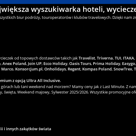
ajwiększa wyszukiwarka hoteli, wyciecze
wszystkich biur podróży, touroperatorów i klubów travelowych. Dzięki nam zn
wycieczek od topowych dostawców takich jak
Travelist
,
Triverna
,
TUI
,
ITAKA
,
o
,
Anex Poland
,
Join UP
,
Ecco Holiday
,
Oasis Tours
,
Prima Holiday
,
Easygo
,
Marco
,
Konsorcjum.pl
,
Onholidays
,
Regent
,
Kompas Poland
,
SnowTrex
,
T
mium z opcją Ultra All Inclusive.
górach lub tani weekend nad morzem? Mamy ceny jak z Last Minute. Z nami
y, święta, Weekend majowy, Sylwester 2025/2026. Wszystkie promocyjne ofe
lii i innych zakątków świata