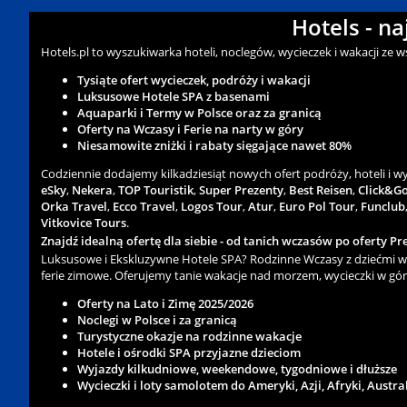
Hotels - n
Hotels.pl to wyszukiwarka hoteli, noclegów, wycieczek i wakacji ze 
Tysiąte ofert wycieczek, podróży i wakacji
Luksusowe Hotele SPA z basenami
Aquaparki i Termy w Polsce oraz za granicą
Oferty na Wczasy i Ferie na narty w góry
Niesamowite zniżki i rabaty sięgające nawet 80%
Codziennie dodajemy kilkadziesiąt nowych ofert podróży, hoteli i 
eSky
,
Nekera
,
TOP Touristik
,
Super Prezenty
,
Best Reisen
,
Click&G
Orka Travel
,
Ecco Travel
,
Logos Tour
,
Atur
,
Euro Pol Tour
,
Funclub
Vitkovice Tours
.
Znajdź idealną ofertę dla siebie - od tanich wczasów po oferty Pre
Luksusowe i Ekskluzywne Hotele SPA? Rodzinne Wczasy z dziećmi w 
ferie zimowe. Oferujemy tanie wakacje nad morzem, wycieczki w gór
Oferty na Lato i Zimę 2025/2026
Noclegi w Polsce i za granicą
Turystyczne okazje na rodzinne wakacje
Hotele i ośrodki SPA przyjazne dzieciom
Wyjazdy kilkudniowe, weekendowe, tygodniowe i dłuższe
Wycieczki i loty samolotem do Ameryki, Azji, Afryki, Austra