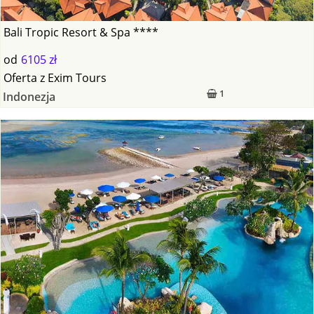
Bali Tropic Resort & Spa ****
od
6105 zł
Oferta
z
Exim Tours
1
Indonezja