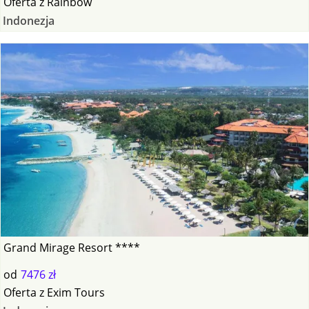
Oferta
z
Rainbow
Indonezja
Grand Mirage Resort ****
od
7476 zł
Oferta
z
Exim Tours