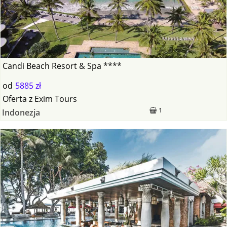
Candi Beach Resort & Spa ****
od
5885 zł
Oferta
z
Exim Tours
1
Indonezja