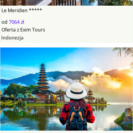
Le Meridien *****
od
7064 zł
Oferta
z
Exim Tours
Indonezja