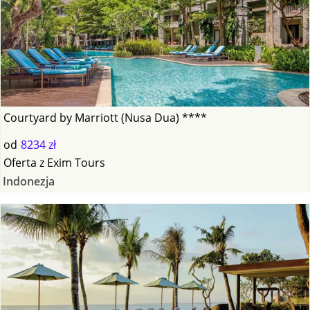
Courtyard by Marriott (Nusa Dua) ****
od
8234 zł
Oferta
z
Exim Tours
Indonezja