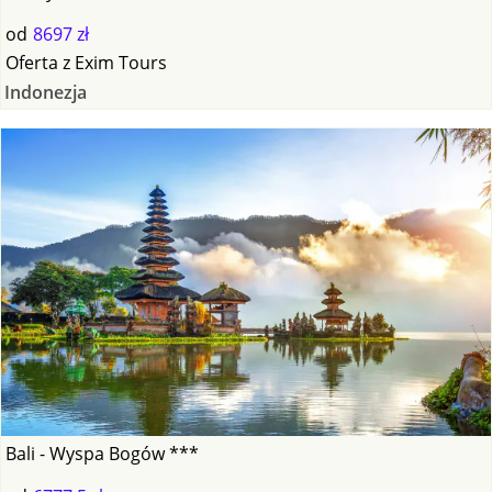
od
8697 zł
Oferta
z
Exim Tours
Indonezja
Bali - Wyspa Bogów ***