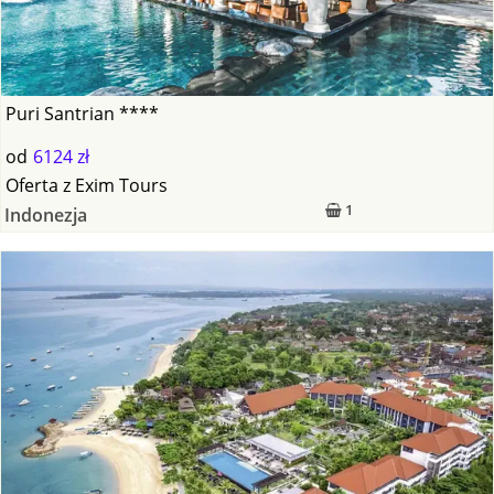
Puri Santrian ****
od
6124 zł
Oferta
z
Exim Tours
1
Indonezja