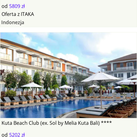
od
5809 zł
Oferta
z
ITAKA
Indonezja
Kuta Beach Club (ex. Sol by Melia Kuta Bali) ****
od
5202 zł