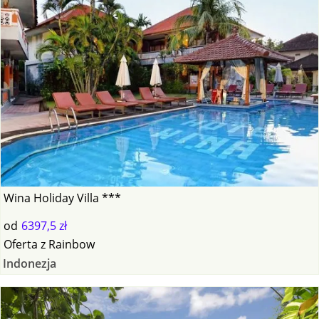
Wina Holiday Villa ***
od
6397,5 zł
Oferta
z
Rainbow
Indonezja