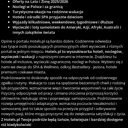
Oferty na Lato i Zimę 2025/2026
Noclegi w Polsce i za granicą
Turystyczne okazje na rodzinne wakacje
Hotele i ośrodki SPA przyjazne dzieciom
Wyjazdy kilkudniowe, weekendowe, tygodniowe i dłuższe
Wycieczki i loty samolotem do Ameryki, Azji, Afryki, Australii i
innych zakątków świata
Opinie o portalu Hotels.pl są bardzo dobre. Codziennie odwiedza
nas tyiące osób poszukujących promocyjnych ofert wycieczek z różnych
portali w jednym miejscu.
Hotels.pl to wyszukiwarka hoteli, noclegów,
wycieczek i wakacji
z najniższymi cenami w internecie. Znajdziesz tu
hotele all inclusive, wycieczki zagraniczne, noclegi w Polsce. Wybierz się z
nami we dwoje do SPA & Wellness, odkryj Bestsellery - jeziora, hotele
premium i ciekawe miasta.
Podróżowanie to doskonały sposób na odpoczynek od codziennego
zgiełku i rutyny. Wakacje to czas na spędzenie bezcennych chwil z rodziną
lub przyjaciółmi, wzmacnianie więzi i tworzenie wspomnień na całe życie.
Fizyczny odpoczynek od pracy i zmiana otoczenia przynoszą korzyści
zdrowotne, redukując stres i poprawiając samopoczucie. Podróżowanie
rozwija umiejętności adaptacyjne, wzmacnia poczucie niezależności i
samoocenę. Jest to także sposób na przeżycie przygód i odkrywanie
nowych pasji, które mogą przyczynić się do zwiększenia satysfakcji z życia.
Z Hotels.pl Twoje podróże będą tańsze, łatwiejsze i bardziej dostępne
niż kiedykolwiek!