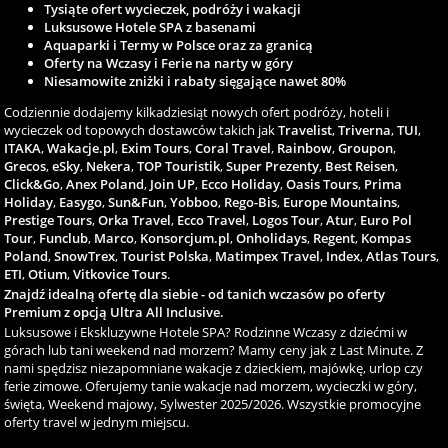
Tysiąte ofert wycieczek, podróży i wakacji
Luksusowe Hotele SPA z basenami
Aquaparki i Termy w Polsce oraz za granicą
Oferty na Wczasy i Ferie na narty w góry
Niesamowite zniżki i rabaty sięgające nawet 80%
Codziennie dodajemy kilkadziesiąt nowych ofert podróży, hoteli i
wycieczek od topowych dostawców takich jak
Travelist
,
Triverna
,
TUI
,
ITAKA
,
Wakacje.pl
,
Exim Tours
,
Coral Travel
,
Rainbow
,
Groupon
,
Grecos
,
eSky
,
Nekera
,
TOP Touristik
,
Super Prezenty
,
Best Reisen
,
Click&Go
,
Anex Poland
,
Join UP
,
Ecco Holiday
,
Oasis Tours
,
Prima
Holiday
,
Easygo
,
Sun&Fun
,
Yobboo
,
Rego-Bis
,
Europe Mountains
,
Prestige Tours
,
Orka Travel
,
Ecco Travel
,
Logos Tour
,
Atur
,
Euro Pol
Tour
,
Funclub
,
Marco
,
Konsorcjum.pl
,
Onholidays
,
Regent
,
Kompas
Poland
,
SnowTrex
,
Tourist Polska
,
Matimpex Travel
,
Index
,
Atlas Tours
,
ETI
,
Otium
,
Vitkovice Tours
.
Znajdź idealną ofertę dla siebie - od tanich wczasów po oferty
Premium z opcją Ultra All Inclusive.
Luksusowe i Ekskluzywne Hotele SPA? Rodzinne Wczasy z dziećmi w
górach lub tani weekend nad morzem? Mamy ceny jak z Last Minute. Z
nami spędzisz niezapomniane wakacje z dzieckiem, majówkę, urlop czy
ferie zimowe. Oferujemy tanie wakacje nad morzem, wycieczki w góry,
święta, Weekend majowy, Sylwester 2025/2026. Wszystkie promocyjne
oferty travel w jednym miejscu.