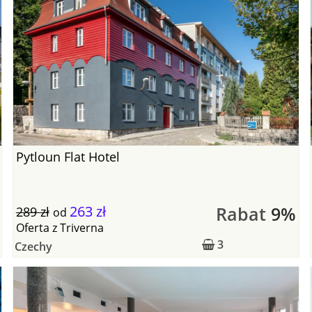
Pytloun Flat Hotel
263 zł
Rabat
9%
289 zł
od
Oferta
z
Triverna
3
Czechy