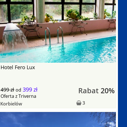
Hotel Fero Lux
399 zł
Rabat
20%
499 zł
od
Oferta
z
Triverna
3
Korbielów