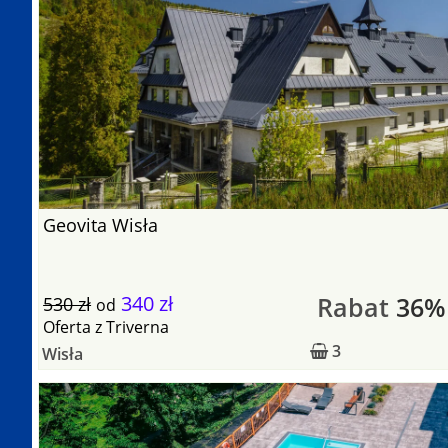
Geovita Wisła
340 zł
Rabat
36%
530 zł
od
Oferta
z
Triverna
3
Wisła