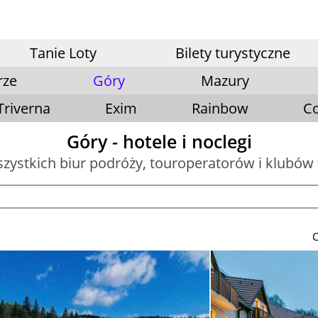
Tanie Loty
Bilety turystyczne
rze
Góry
Mazury
Triverna
Exim
Rainbow
Co
Góry - hotele i noclegi
szystkich biur podróży, touroperatorów i klubów
C