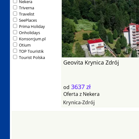
Nekera
Triverna
Travelist
SeePlaces
Prima Holiday
Onholidays
Konsorcjum.pl
Otium
TOP Touristik
Tourist Polska
Geovita Krynica Zdrój
3637 zł
od
Oferta
z
Nekera
Krynica-Zdrój