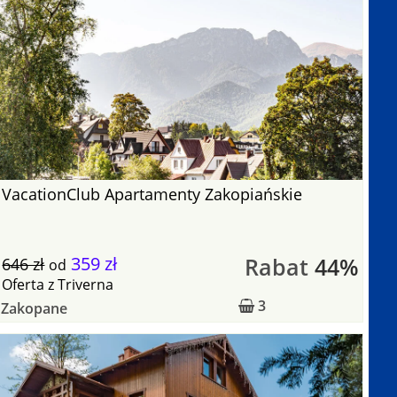
VacationClub Apartamenty Zakopiańskie
359 zł
Rabat
44%
646 zł
od
Oferta
z
Triverna
3
Zakopane