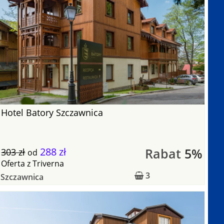
Hotel Batory Szczawnica
288 zł
Rabat
5%
303 zł
od
Oferta
z
Triverna
3
Szczawnica