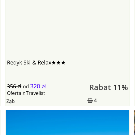
Redyk Ski & Relax★★★
320 zł
Rabat
11%
356 zł
od
Oferta
z
Travelist
4
Ząb