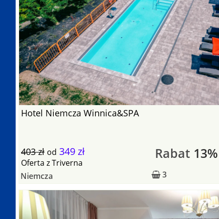
Hotel Niemcza Winnica&SPA
349 zł
Rabat
13%
403 zł
od
Oferta
z
Triverna
3
Niemcza