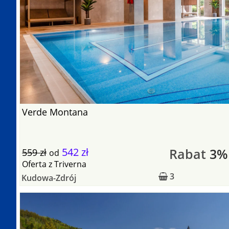
Verde Montana
542 zł
Rabat
3%
559 zł
od
Oferta
z
Triverna
3
Kudowa-Zdrój