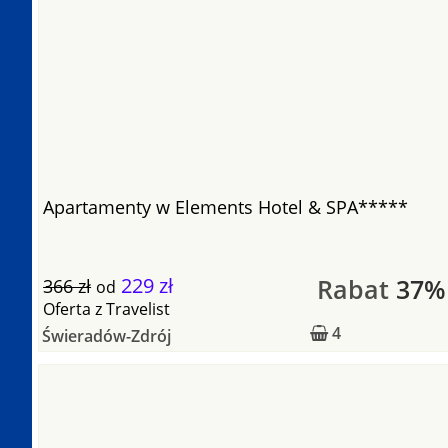
Apartamenty w Elements Hotel & SPA*****
229 zł
Rabat
37%
366 zł
od
Oferta
z
Travelist
4
Świeradów-Zdrój