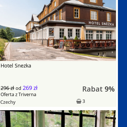
Hotel Snezka
269 zł
Rabat
9%
296 zł
od
Oferta
z
Triverna
3
Czechy