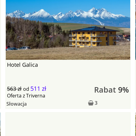
Hotel Galica
511 zł
Rabat
9%
563 zł
od
Oferta
z
Triverna
3
Słowacja