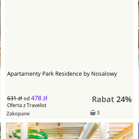
Apartamenty Park Residence by Nosalowy
478 zł
Rabat
24%
631 zł
od
Oferta
z
Travelist
3
Zakopane