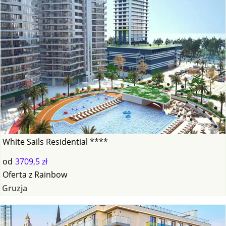
White Sails Residential ****
od
3709,5 zł
Oferta
z
Rainbow
Gruzja