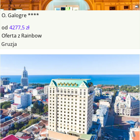
O. Galogre ****
od
4277,5 zł
Oferta
z
Rainbow
Gruzja