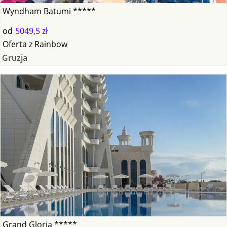
Wyndham Batumi *****
od
5049,5 zł
Oferta
z
Rainbow
Gruzja
Grand Gloria *****