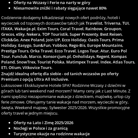
Oferty na Wczasy i Ferie na narty w góry
Niesamowite zniżki i rabaty sięgające nawet 80%
Codziennie dodajemy kilkadziesiąt nowych ofert podróży, hoteli i
wycieczek od topowych dostawców takich jak
Travelist
,
Triverna
,
TUI
,
ITAKA
,
Wakacje.pl
,
Exim Tours
,
Coral Travel
,
Rainbow
,
Groupon
,
Grecos
,
eSky
,
Nekera
,
TOP Touristik
,
Super Prezenty
,
Best Reisen
,
Click&Go
,
Anex Poland
,
Join UP
,
Ecco Holiday
,
Oasis Tours
,
Prima
Holiday
,
Easygo
,
Sun&Fun
,
Yobboo
,
Rego-Bis
,
Europe Mountains
,
Prestige Tours
,
Orka Travel
,
Ecco Travel
,
Logos Tour
,
Atur
,
Euro Pol
Tour
,
Funclub
,
Marco
,
Konsorcjum.pl
,
Onholidays
,
Regent
,
Kompas
Poland
,
SnowTrex
,
Tourist Polska
,
Matimpex Travel
,
Index
,
Atlas Tours
,
ETI
,
Otium
,
Vitkovice Tours
.
Znajdź idealną ofertę dla siebie - od tanich wczasów po oferty
Premium z opcją Ultra All Inclusive.
Luksusowe i Ekskluzywne Hotele SPA? Rodzinne Wczasy z dziećmi w
górach lub tani weekend nad morzem? Mamy ceny jak z Last Minute. Z
nami spędzisz niezapomniane wakacje z dzieckiem, majówkę, urlop czy
ferie zimowe. Oferujemy tanie wakacje nad morzem, wycieczki w góry,
święta, Weekend majowy, Sylwester 2025/2026. Wszystkie promocyjne
oferty travel w jednym miejscu.
Oferty na Lato i Zimę 2025/2026
Noclegi w Polsce i za granicą
Turystyczne okazje na rodzinne wakacje