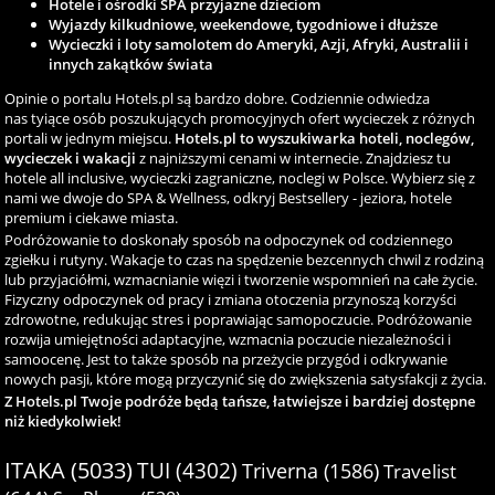
Hotele i ośrodki SPA przyjazne dzieciom
Wyjazdy kilkudniowe, weekendowe, tygodniowe i dłuższe
Wycieczki i loty samolotem do Ameryki, Azji, Afryki, Australii i
innych zakątków świata
Opinie o portalu Hotels.pl są bardzo dobre. Codziennie odwiedza
nas tyiące osób poszukujących promocyjnych ofert wycieczek z różnych
portali w jednym miejscu.
Hotels.pl to wyszukiwarka hoteli, noclegów,
wycieczek i wakacji
z najniższymi cenami w internecie. Znajdziesz tu
hotele all inclusive, wycieczki zagraniczne, noclegi w Polsce. Wybierz się z
nami we dwoje do SPA & Wellness, odkryj Bestsellery - jeziora, hotele
premium i ciekawe miasta.
Podróżowanie to doskonały sposób na odpoczynek od codziennego
zgiełku i rutyny. Wakacje to czas na spędzenie bezcennych chwil z rodziną
lub przyjaciółmi, wzmacnianie więzi i tworzenie wspomnień na całe życie.
Fizyczny odpoczynek od pracy i zmiana otoczenia przynoszą korzyści
zdrowotne, redukując stres i poprawiając samopoczucie. Podróżowanie
rozwija umiejętności adaptacyjne, wzmacnia poczucie niezależności i
samoocenę. Jest to także sposób na przeżycie przygód i odkrywanie
nowych pasji, które mogą przyczynić się do zwiększenia satysfakcji z życia.
Z Hotels.pl Twoje podróże będą tańsze, łatwiejsze i bardziej dostępne
niż kiedykolwiek!
ITAKA (5033)
TUI (4302)
Triverna (1586)
Travelist