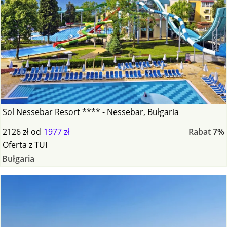
Sol Nessebar Resort **** - Nessebar, Bułgaria
2126 zł
od
1977 zł
Rabat
7%
Oferta
z
TUI
Bułgaria