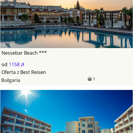
Nessebar Beach ***
od
1158 zł
Oferta
z
Best Reisen
1
Bułgaria