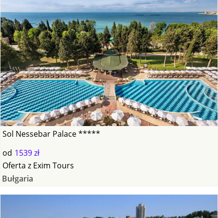
Sol Nessebar Palace *****
od
1539 zł
Oferta
z
Exim Tours
Bułgaria