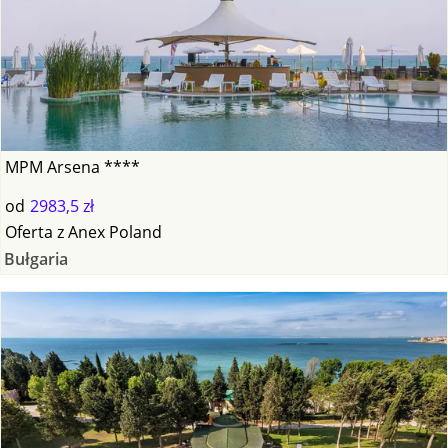
MPM Arsena ****
od
2983,5 zł
Oferta
z
Anex Poland
Bułgaria