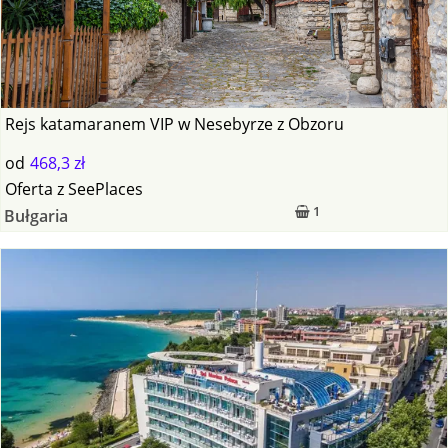
Rejs katamaranem VIP w Nesebyrze z Obzoru
od
468,3 zł
Oferta
z
SeePlaces
1
Bułgaria