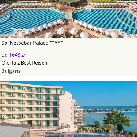
Sol Nessebar Palace *****
od
1648 zł
Oferta
z
Best Reisen
Bułgaria