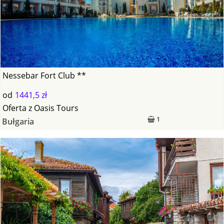
Nessebar Fort Club **
od
1441,5 zł
Oferta
z
Oasis Tours
1
Bułgaria