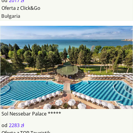
od
2017 zł
Oferta
z
Click&Go
Bułgaria
Sol Nessebar Palace *****
od
2283 zł
Oferta
z
TOP Touristik