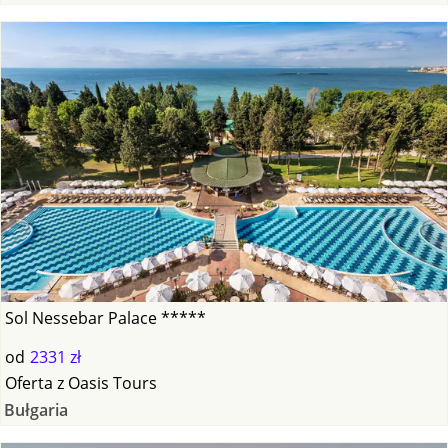
Sol Nessebar Palace *****
od
2331 zł
Oferta
z
Oasis Tours
Bułgaria