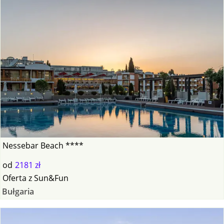
Nessebar Beach ****
od
2181 zł
Oferta
z
Sun&Fun
Bułgaria