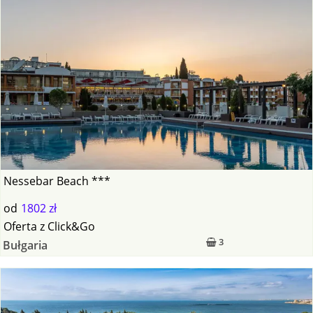
Nessebar Beach ***
od
1802 zł
Oferta
z
Click&Go
3
Bułgaria