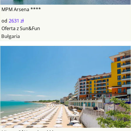
MPM Arsena ****
od
2631 zł
Oferta
z
Sun&Fun
Bułgaria