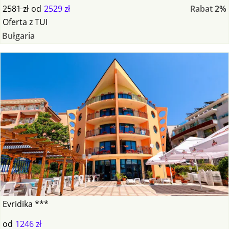
2581 zł
od
2529 zł
Rabat
2%
Oferta
z
TUI
Bułgaria
Evridika ***
od
1246 zł