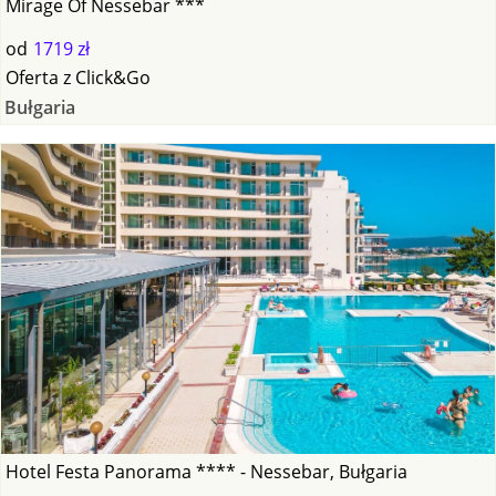
Mirage Of Nessebar ***
od
1719 zł
Oferta
z
Click&Go
Bułgaria
Hotel Festa Panorama **** - Nessebar, Bułgaria