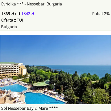
Evridika *** - Nessebar, Bułgaria
1369 zł
od
1342 zł
Rabat
2%
Oferta
z
TUI
Bułgaria
Sol Nessebar Bay & Mare ****