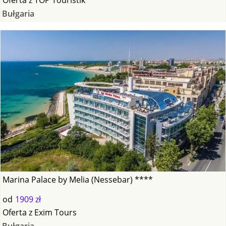
Bułgaria
Marina Palace by Melia (Nessebar) ****
od
1909 zł
Oferta
z
Exim Tours
Bułgaria