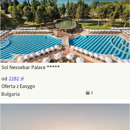
Sol Nessebar Palace *****
od
2282 zł
Oferta
z
Easygo
2
Bułgaria