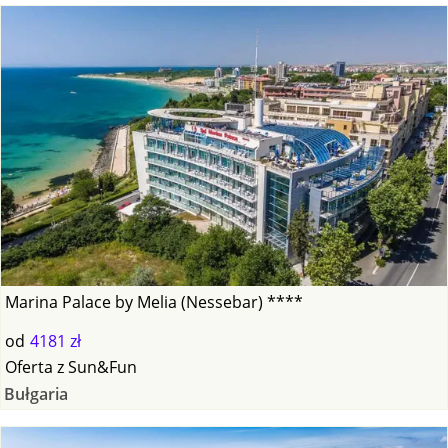
Marina Palace by Melia (Nessebar) ****
od
4181 zł
Oferta
z
Sun&Fun
Bułgaria