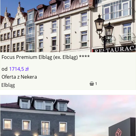
Focus Premium Elbląg (ex. Elbląg) ****
od
1714,5 zł
Oferta
z
Nekera
1
Elbląg