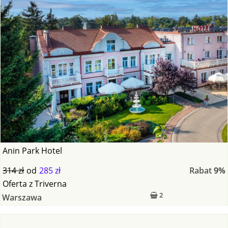
Anin Park Hotel
314 zł
od
285 zł
Rabat
9%
Oferta
z
Triverna
2
Warszawa