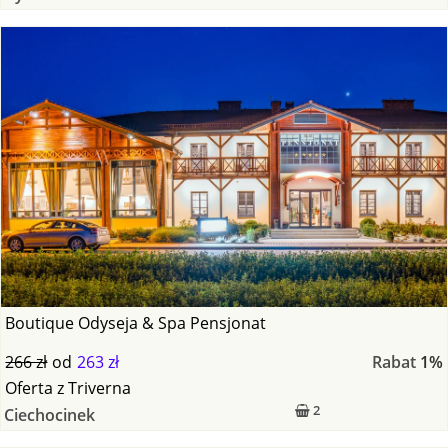
Boutique Odyseja & Spa Pensjonat
266 zł
od
263 zł
Rabat
1%
Oferta
z
Triverna
2
Ciechocinek