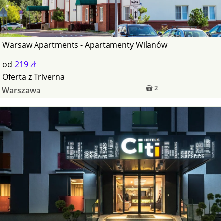
Warsaw Apartments - Apartamenty Wilanów
od
219 zł
Oferta
z
Triverna
2
Warszawa