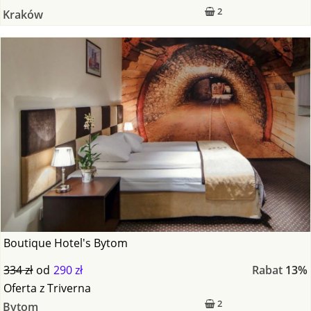
2
Kraków
Boutique Hotel's Bytom
334 zł
od
290 zł
Rabat
13%
Oferta
z
Triverna
2
Bytom