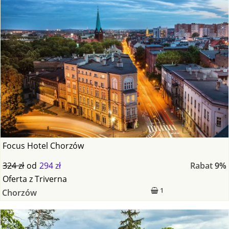
Focus Hotel Chorzów
324 zł
od
294 zł
Rabat
9%
Oferta
z
Triverna
1
Chorzów