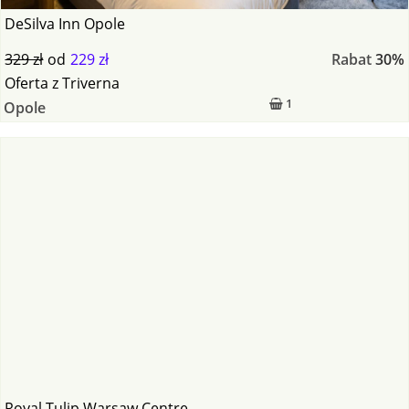
DeSilva Inn Opole
329 zł
od
229 zł
Rabat
30%
Oferta
z
Triverna
1
Opole
Royal Tulip Warsaw Centre