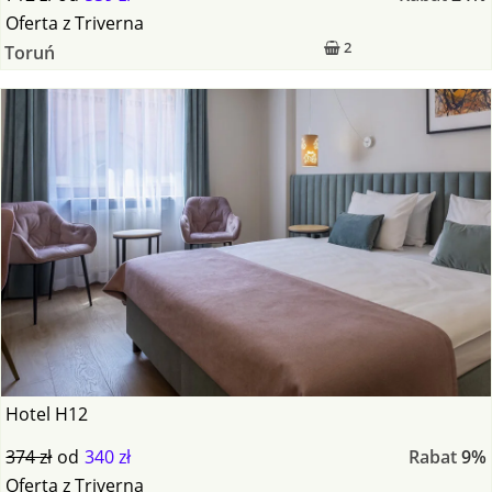
Oferta
z
Triverna
2
Toruń
Hotel H12
374 zł
od
340 zł
Rabat
9%
Oferta
z
Triverna