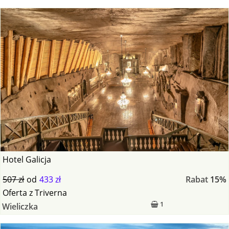
Hotel Galicja
507 zł
od
433 zł
Rabat
15%
Oferta
z
Triverna
1
Wieliczka