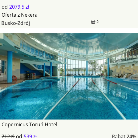
od
2079,5 zł
Oferta
z
Nekera
2
Busko-Zdrój
Copernicus Toruń Hotel
712 zł
od
539 zł
Rabat
24%