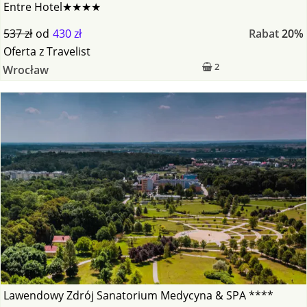
Entre Hotel★★★★
537 zł
od
430 zł
Rabat
20%
Oferta
z
Travelist
2
Wrocław
Lawendowy Zdrój Sanatorium Medycyna & SPA ****