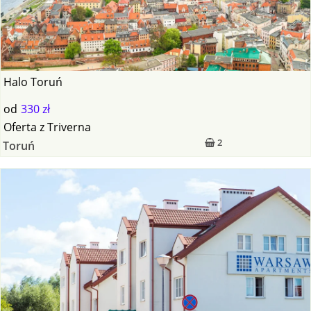
Halo Toruń
od
330 zł
Oferta
z
Triverna
2
Toruń