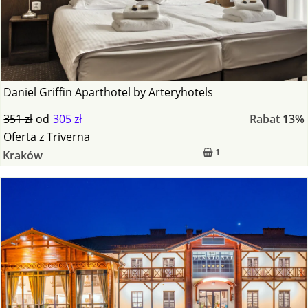
Daniel Griffin Aparthotel by Arteryhotels
351 zł
od
305 zł
Rabat
13%
Oferta
z
Triverna
1
Kraków