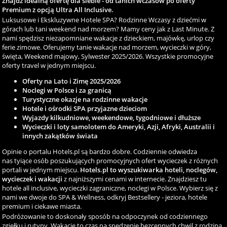
Znajdź idealną ofertę dla siebie - od tanich wczasów po oferty
Premium z opcją Ultra All Inclusive.
Luksusowe i Ekskluzywne Hotele SPA? Rodzinne Wczasy z dziećmi w
górach lub tani weekend nad morzem? Mamy ceny jak z Last Minute. Z
nami spędzisz niezapomniane wakacje z dzieckiem, majówkę, urlop czy
ferie zimowe. Oferujemy tanie wakacje nad morzem, wycieczki w góry,
święta, Weekend majowy, Sylwester 2025/2026. Wszystkie promocyjne
oferty travel w jednym miejscu.
Oferty na Lato i Zimę 2025/2026
Noclegi w Polsce i za granicą
Turystyczne okazje na rodzinne wakacje
Hotele i ośrodki SPA przyjazne dzieciom
Wyjazdy kilkudniowe, weekendowe, tygodniowe i dłuższe
Wycieczki i loty samolotem do Ameryki, Azji, Afryki, Australii i
innych zakątków świata
Opinie o portalu Hotels.pl są bardzo dobre. Codziennie odwiedza
nas tyiące osób poszukujących promocyjnych ofert wycieczek z różnych
portali w jednym miejscu.
Hotels.pl to wyszukiwarka hoteli, noclegów,
wycieczek i wakacji
z najniższymi cenami w internecie. Znajdziesz tu
hotele all inclusive, wycieczki zagraniczne, noclegi w Polsce. Wybierz się z
nami we dwoje do SPA & Wellness, odkryj Bestsellery - jeziora, hotele
premium i ciekawe miasta.
Podróżowanie to doskonały sposób na odpoczynek od codziennego
zgiełku i rutyny. Wakacje to czas na spędzenie bezcennych chwil z rodziną