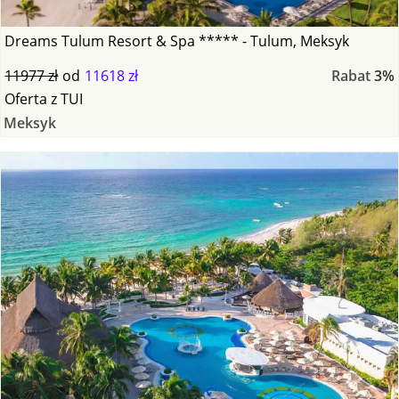
Dreams Tulum Resort & Spa ***** - Tulum, Meksyk
11977 zł
od
11618 zł
Rabat
3%
Oferta
z
TUI
Meksyk