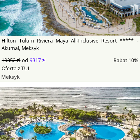
Hilton Tulum Riviera Maya All-Inclusive Resort ***** -
Akumal, Meksyk
10352 zł
od
9317 zł
Rabat
10%
Oferta
z
TUI
Meksyk