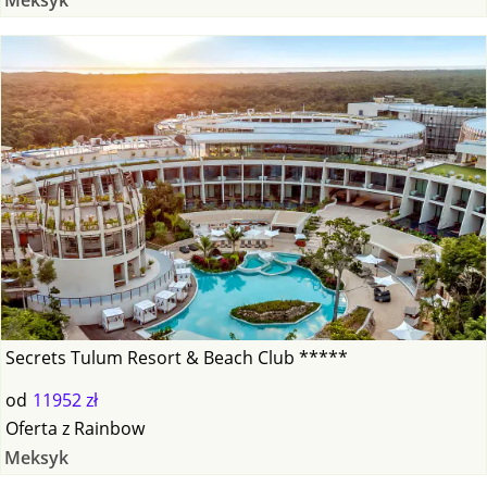
Secrets Tulum Resort & Beach Club *****
od
11952 zł
Oferta
z
Rainbow
Meksyk