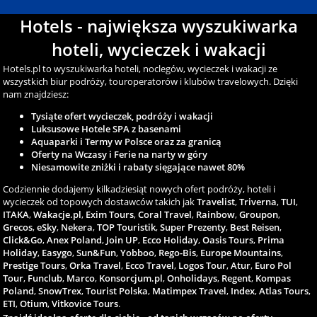
Hotels - największa wyszukiwarka
hoteli, wycieczek i wakacji
Hotels.pl to wyszukiwarka hoteli, noclegów, wycieczek i wakacji ze
wszystkich biur podróży, touroperatorów i klubów travelowych. Dzięki
nam znajdziesz:
Tysiąte ofert wycieczek, podróży i wakacji
Luksusowe Hotele SPA z basenami
Aquaparki i Termy w Polsce oraz za granicą
Oferty na Wczasy i Ferie na narty w góry
Niesamowite zniżki i rabaty sięgające nawet 80%
Codziennie dodajemy kilkadziesiąt nowych ofert podróży, hoteli i
wycieczek od topowych dostawców takich jak
Travelist
,
Triverna
,
TUI
,
ITAKA
,
Wakacje.pl
,
Exim Tours
,
Coral Travel
,
Rainbow
,
Groupon
,
Grecos
,
eSky
,
Nekera
,
TOP Touristik
,
Super Prezenty
,
Best Reisen
,
Click&Go
,
Anex Poland
,
Join UP
,
Ecco Holiday
,
Oasis Tours
,
Prima
Holiday
,
Easygo
,
Sun&Fun
,
Yobboo
,
Rego-Bis
,
Europe Mountains
,
Prestige Tours
,
Orka Travel
,
Ecco Travel
,
Logos Tour
,
Atur
,
Euro Pol
Tour
,
Funclub
,
Marco
,
Konsorcjum.pl
,
Onholidays
,
Regent
,
Kompas
Poland
,
SnowTrex
,
Tourist Polska
,
Matimpex Travel
,
Index
,
Atlas Tours
,
ETI
,
Otium
,
Vitkovice Tours
.