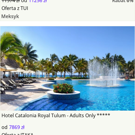
11974 zł
od
11256 zł
Rabat
6%
Oferta
z
TUI
Meksyk
Hotel Catalonia Royal Tulum - Adults Only *****
od
7869 zł
Oferta
z
ITAKA