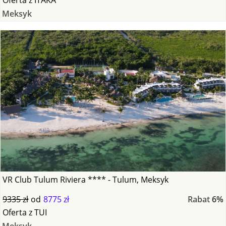
Meksyk
VR Club Tulum Riviera **** - Tulum, Meksyk
9335 zł
od
8775 zł
Rabat
6%
Oferta
z
TUI
Meksyk