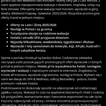
górach lub tani weekend nad morzem? Mamy ceny jak z Last Minute. Z
nami spędzisz niezapomniane wakacje z dzieckiem, majówkę, urlop czy
ferie zimowe. Oferujemy tanie wakacje nad morzem, wycieczki w góry,
święta, Weekend majowy, Sylwester 2025/2026. Wszystkie promocyjne
oferty travel w jednym miejscu.
Oferty na Lato i Zimę 2025/2026
Noclegi w Polsce i za granicą
Turystyczne okazje na rodzinne wakacje
Hotele i ośrodki SPA przyjazne dzieciom
Wyjazdy kilkudniowe, weekendowe, tygodniowe i dłuższe
Wycieczki i loty samolotem do Ameryki, Azji, Afryki, Australii i
innych zakątków świata
Opinie o portalu Hotels.pl są bardzo dobre. Codziennie odwiedza
nas tyiące osób poszukujących promocyjnych ofert wycieczek z różnych
portali w jednym miejscu.
Hotels.pl to wyszukiwarka hoteli, noclegów,
wycieczek i wakacji
z najniższymi cenami w internecie. Znajdziesz tu
hotele all inclusive, wycieczki zagraniczne, noclegi w Polsce. Wybierz się z
nami we dwoje do SPA & Wellness, odkryj Bestsellery - jeziora, hotele
premium i ciekawe miasta.
Podróżowanie to doskonały sposób na odpoczynek od codziennego
zgiełku i rutyny. Wakacje to czas na spędzenie bezcennych chwil z rodziną
lub przyjaciółmi, wzmacnianie więzi i tworzenie wspomnień na całe życie.
Fizyczny odpoczynek od pracy i zmiana otoczenia przynoszą korzyści
zdrowotne, redukując stres i poprawiając samopoczucie. Podróżowanie