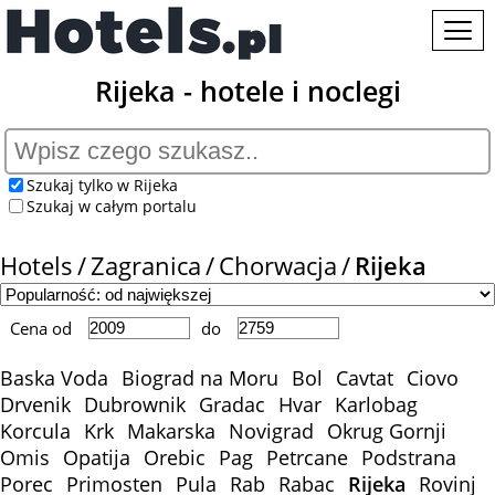
Rijeka - hotele i noclegi
Szukaj tylko w Rijeka
Szukaj w całym portalu
Hotels
Zagranica
Chorwacja
Rijeka
Cena od
do
Baska Voda
Biograd na Moru
Bol
Cavtat
Ciovo
Drvenik
Dubrownik
Gradac
Hvar
Karlobag
Korcula
Krk
Makarska
Novigrad
Okrug Gornji
Omis
Opatija
Orebic
Pag
Petrcane
Podstrana
Porec
Primosten
Pula
Rab
Rabac
Rijeka
Rovinj