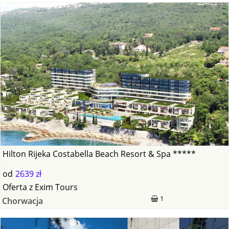
Hilton Rijeka Costabella Beach Resort & Spa *****
od
2639 zł
Oferta
z
Exim Tours
1
Chorwacja