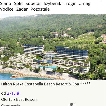
Slano
Split
Supetar
Szybenik
Trogir
Umag
Vodice
Zadar
Pozostałe
Hilton Rijeka Costabella Beach Resort & Spa *****
od
2718 zł
Oferta
z
Best Reisen
1
Chorwacja