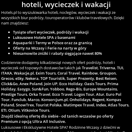
hoteli, wycieczek i wakacji
Hotels.pl to wyszukiwarka hoteli, noclegów, wycieczek i wakacji ze
wszystkich biur podróży, touroperatorów i klubów travelowych. Dzięki
nam znajdziesz:
Tysiąte ofert wycieczek, podróży i wakacji
Luksusowe Hotele SPA z basenami
Aquaparki i Termy w Polsce oraz za granicą
Oferty na Wczasy i Ferie na narty w góry
Niesamowite zniżki i rabaty sięgające nawet 80%
Codziennie dodajemy kilkadziesiąt nowych ofert podróży, hoteli i
wycieczek od topowych dostawców takich jak
Travelist
,
Triverna
,
TUI
,
ITAKA
,
Wakacje.pl
,
Exim Tours
,
Coral Travel
,
Rainbow
,
Groupon
,
Grecos
,
eSky
,
Nekera
,
TOP Touristik
,
Super Prezenty
,
Best Reisen
,
Click&Go
,
Anex Poland
,
Join UP
,
Ecco Holiday
,
Oasis Tours
,
Prima
Holiday
,
Easygo
,
Sun&Fun
,
Yobboo
,
Rego-Bis
,
Europe Mountains
,
Prestige Tours
,
Orka Travel
,
Ecco Travel
,
Logos Tour
,
Atur
,
Euro Pol
Tour
,
Funclub
,
Marco
,
Konsorcjum.pl
,
Onholidays
,
Regent
,
Kompas
Poland
,
SnowTrex
,
Tourist Polska
,
Matimpex Travel
,
Index
,
Atlas Tours
,
ETI
,
Otium
,
Vitkovice Tours
.
Znajdź idealną ofertę dla siebie - od tanich wczasów po oferty
Premium z opcją Ultra All Inclusive.
Luksusowe i Ekskluzywne Hotele SPA? Rodzinne Wczasy z dziećmi w