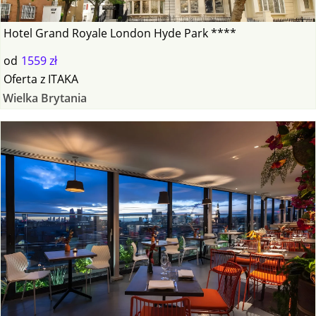
Hotel Grand Royale London Hyde Park ****
od
1559 zł
Oferta
z
ITAKA
Wielka Brytania