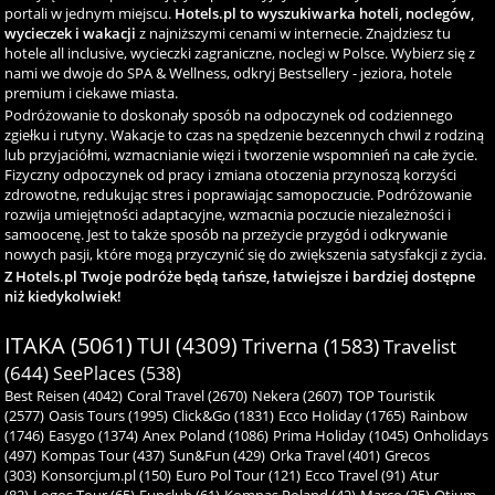
portali w jednym miejscu.
Hotels.pl to wyszukiwarka hoteli, noclegów,
wycieczek i wakacji
z najniższymi cenami w internecie. Znajdziesz tu
hotele all inclusive, wycieczki zagraniczne, noclegi w Polsce. Wybierz się z
nami we dwoje do SPA & Wellness, odkryj Bestsellery - jeziora, hotele
premium i ciekawe miasta.
Podróżowanie to doskonały sposób na odpoczynek od codziennego
zgiełku i rutyny. Wakacje to czas na spędzenie bezcennych chwil z rodziną
lub przyjaciółmi, wzmacnianie więzi i tworzenie wspomnień na całe życie.
Fizyczny odpoczynek od pracy i zmiana otoczenia przynoszą korzyści
zdrowotne, redukując stres i poprawiając samopoczucie. Podróżowanie
rozwija umiejętności adaptacyjne, wzmacnia poczucie niezależności i
samoocenę. Jest to także sposób na przeżycie przygód i odkrywanie
nowych pasji, które mogą przyczynić się do zwiększenia satysfakcji z życia.
Z Hotels.pl Twoje podróże będą tańsze, łatwiejsze i bardziej dostępne
niż kiedykolwiek!
ITAKA (5061)
TUI (4309)
Triverna (1583)
Travelist
(644)
SeePlaces (538)
Best Reisen (4042)
Coral Travel (2670)
Nekera (2607)
TOP Touristik
(2577)
Oasis Tours (1995)
Click&Go (1831)
Ecco Holiday (1765)
Rainbow
(1746)
Easygo (1374)
Anex Poland (1086)
Prima Holiday (1045)
Onholidays
(497)
Kompas Tour (437)
Sun&Fun (429)
Orka Travel (401)
Grecos
(303)
Konsorcjum.pl (150)
Euro Pol Tour (121)
Ecco Travel (91)
Atur
(82)
Logos Tour (65)
Funclub (61)
Kompas Poland (42)
Marco (35)
Otium