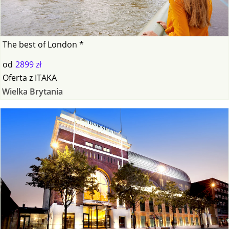
The best of London *
od
2899 zł
Oferta
z
ITAKA
Wielka Brytania