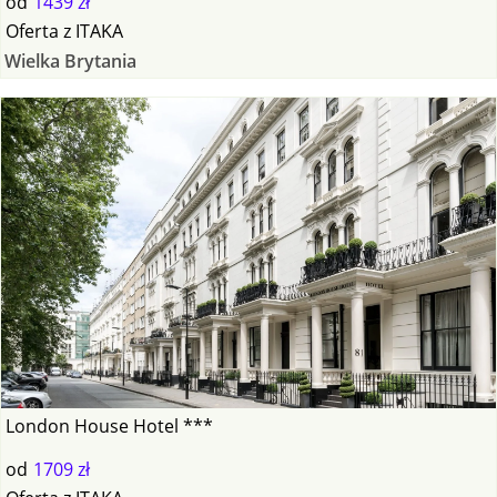
od
1439 zł
Oferta
z
ITAKA
Wielka Brytania
London House Hotel ***
od
1709 zł