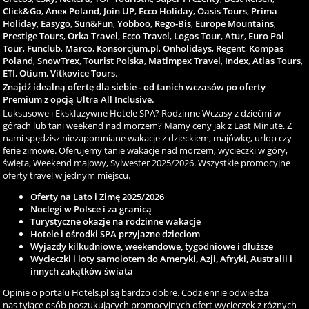
Click&Go
,
Anex Poland
,
Join UP
,
Ecco Holiday
,
Oasis Tours
,
Prima
Holiday
,
Easygo
,
Sun&Fun
,
Yobboo
,
Rego-Bis
,
Europe Mountains
,
Prestige Tours
,
Orka Travel
,
Ecco Travel
,
Logos Tour
,
Atur
,
Euro Pol
Tour
,
Funclub
,
Marco
,
Konsorcjum.pl
,
Onholidays
,
Regent
,
Kompas
Poland
,
SnowTrex
,
Tourist Polska
,
Matimpex Travel
,
Index
,
Atlas Tours
,
ETI
,
Otium
,
Vitkovice Tours
.
Znajdź idealną ofertę dla siebie - od tanich wczasów po oferty
Premium z opcją Ultra All Inclusive.
Luksusowe i Ekskluzywne Hotele SPA? Rodzinne Wczasy z dziećmi w
górach lub tani weekend nad morzem? Mamy ceny jak z Last Minute. Z
nami spędzisz niezapomniane wakacje z dzieckiem, majówkę, urlop czy
ferie zimowe. Oferujemy tanie wakacje nad morzem, wycieczki w góry,
święta, Weekend majowy, Sylwester 2025/2026. Wszystkie promocyjne
oferty travel w jednym miejscu.
Oferty na Lato i Zimę 2025/2026
Noclegi w Polsce i za granicą
Turystyczne okazje na rodzinne wakacje
Hotele i ośrodki SPA przyjazne dzieciom
Wyjazdy kilkudniowe, weekendowe, tygodniowe i dłuższe
Wycieczki i loty samolotem do Ameryki, Azji, Afryki, Australii i
innych zakątków świata
Opinie o portalu Hotels.pl są bardzo dobre. Codziennie odwiedza
nas tyiące osób poszukujących promocyjnych ofert wycieczek z różnych