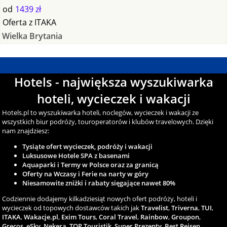
od
1439 zł
Oferta
z
ITAKA
Wielka Brytania
Hotels - największa wyszukiwarka
hoteli, wycieczek i wakacji
Hotels.pl to wyszukiwarka hoteli, noclegów, wycieczek i wakacji ze
wszystkich biur podróży, touroperatorów i klubów travelowych. Dzięki
nam znajdziesz:
Tysiąte ofert wycieczek, podróży i wakacji
Luksusowe Hotele SPA z basenami
Aquaparki i Termy w Polsce oraz za granicą
Oferty na Wczasy i Ferie na narty w góry
Niesamowite zniżki i rabaty sięgające nawet 80%
Codziennie dodajemy kilkadziesiąt nowych ofert podróży, hoteli i
wycieczek od topowych dostawców takich jak
Travelist
,
Triverna
,
TUI
,
ITAKA
,
Wakacje.pl
,
Exim Tours
,
Coral Travel
,
Rainbow
,
Groupon
,
Grecos
,
eSky
,
Nekera
,
TOP Touristik
,
Super Prezenty
,
Best Reisen
,