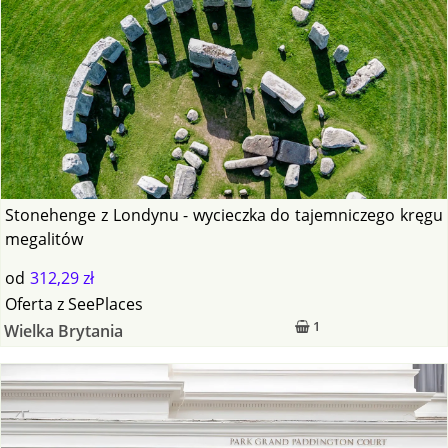
Stonehenge z Londynu - wycieczka do tajemniczego kręgu
megalitów
od
312,29 zł
Oferta
z
SeePlaces
1
Wielka Brytania