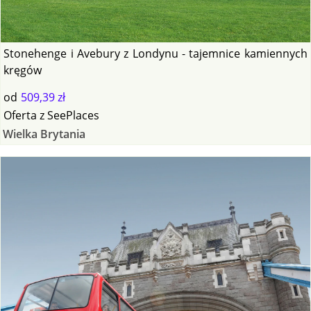
Stonehenge i Avebury z Londynu - tajemnice kamiennych
kręgów
od
509,39 zł
Oferta
z
SeePlaces
Wielka Brytania