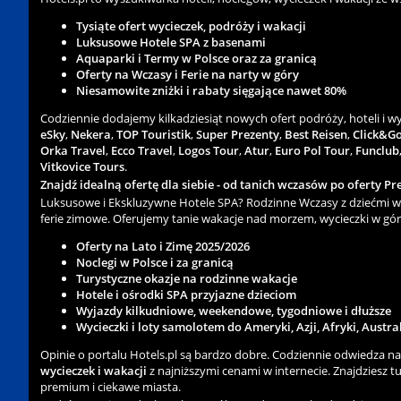
Tysiąte ofert wycieczek, podróży i wakacji
Luksusowe Hotele SPA z basenami
Aquaparki i Termy w Polsce oraz za granicą
Oferty na Wczasy i Ferie na narty w góry
Niesamowite zniżki i rabaty sięgające nawet 80%
Codziennie dodajemy kilkadziesiąt nowych ofert podróży, hoteli i 
eSky
,
Nekera
,
TOP Touristik
,
Super Prezenty
,
Best Reisen
,
Click&G
Orka Travel
,
Ecco Travel
,
Logos Tour
,
Atur
,
Euro Pol Tour
,
Funclub
Vitkovice Tours
.
Znajdź idealną ofertę dla siebie - od tanich wczasów po oferty Pre
Luksusowe i Ekskluzywne Hotele SPA? Rodzinne Wczasy z dziećmi w 
ferie zimowe. Oferujemy tanie wakacje nad morzem, wycieczki w gór
Oferty na Lato i Zimę 2025/2026
Noclegi w Polsce i za granicą
Turystyczne okazje na rodzinne wakacje
Hotele i ośrodki SPA przyjazne dzieciom
Wyjazdy kilkudniowe, weekendowe, tygodniowe i dłuższe
Wycieczki i loty samolotem do Ameryki, Azji, Afryki, Austra
Opinie o portalu Hotels.pl są bardzo dobre. Codziennie odwiedza n
wycieczek i wakacji
z najniższymi cenami w internecie. Znajdziesz tu 
premium i ciekawe miasta.