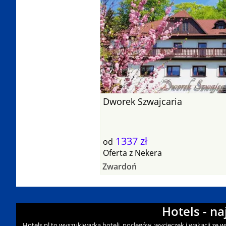
Dworek Szwajcaria
1337 zł
od
Oferta
z
Nekera
Zwardoń
Hotels - n
Hotels.pl to wyszukiwarka hoteli, noclegów, wycieczek i wakacji ze 