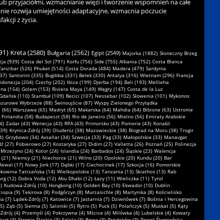
b przyjaciółmi, wzmacnianie więzi i tworzenie wspomnień na całe
nie rozwija umiejętności adaptacyjne, wzmacnia poczucie
kcji z życia.
91)
Kreta (2580)
Bułgaria (2562)
Egipt (2549)
Majorka (1882)
Słoneczny Brzeg
ja (939)
Costa del Sol (791)
Korfu (756)
Side (755)
Albania (752)
Costa Blanca
Zanzibar (526)
Phuket (514)
Costa Dorada (484)
Madera (479)
Sardynia
37)
Santorini (335)
Bugibba (331)
Belek (330)
Antalya (316)
Wietnam (296)
Francja
ndonezja (204)
Czechy (202)
Ibiza (199)
Djerba (194)
Bali (193)
Mellieha
na (154)
Golem (153)
Riviera Maya (149)
Węgry (147)
Costa de la Luz
Gdańsk (110)
Stambuł (109)
Becici (107)
Nessebar (102)
Słowenia (101)
Mykonos
azurowe Wybrzeże (88)
Świnoujście (87)
Wyspy Zielonego Przylądka
 (66)
Warszawa (65)
Madryt (65)
Makarska (64)
Mahdia (64)
Bibione (63)
Ustronie
Finlandia (58)
Budapeszt (58)
Rio de Janeiro (56)
Mielno (56)
Emiraty Arabskie
4)
Zadar (43)
Wenecja (43)
RPA (43)
Primorsko (43)
Pomorie (43)
Konakli
(39)
Krynica-Zdrój (39)
Oludeniz (38)
Mazowieckie (38)
Biograd na Moru (38)
Trogir
4)
Grzybowo (34)
Avsallar (34)
Szwecja (33)
Pag (33)
Małopolskie (33)
Manavgat
ź (27)
Pobierowo (27)
Kostaryka (27)
Didim (27)
Valletta (26)
Poznań (25)
Polinezja
Mrzeżyno (24)
Kotor (24)
Islandia (24)
Barbados (24)
Śląskie (23)
Walencja
 (21)
Niemcy (21)
Niechorze (21)
Wilno (20)
Opolskie (20)
Kundu (20)
Bar
Rewal (17)
Nowy Jork (17)
Dąbki (17)
Ciechocinek (17)
Szkocja (16)
Pomorskie
kowina Tatrzańska (14)
Wielkopolskie (13)
Tanzania (13)
Skiathos (13)
Rab
rg (12)
Dobra Voda (12)
Abu Dhabi (12)
Łazy (11)
Wieliczka (11)
Tyrol
)
Kudowa-Zdrój (10)
Hongkong (10)
Golden Bay (10)
Ekwador (10)
Dublin
tiopia (9)
Tekirova (8)
Podgórzyn (8)
Murzasichle (8)
Martynika (8)
Kościelisko
a (7)
Lądek-Zdrój (7)
Katowice (7)
Jastarnia (7)
Dziwnówek (7)
Bośnia i Hercegowina
5)
Ząb (5)
Sienna (5)
Saloniki (5)
Rytro (5)
Puck (5)
Polańczyk (5)
Muskat (5)
Kąty
Zdrój (4)
Przemyśl (4)
Pokrzywna (4)
Mścice (4)
Milówka (4)
Lubelskie (4)
Kowary
ivat (3)
Stronie Śląskie (3)
Salala (3)
Rewa (3)
Przyłęków (3)
Pewel Ślemieńska