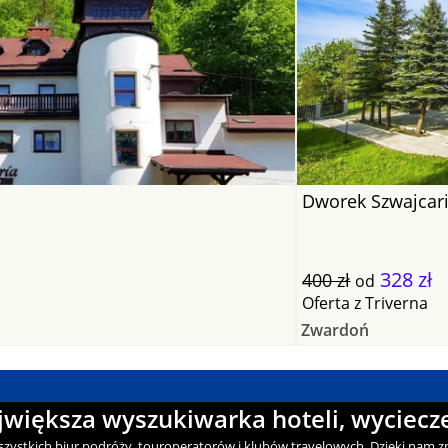
Dworek Szwajcar
328 zł
400 zł
od
Oferta
z
Triverna
Zwardoń
ajwiększa wyszukiwarka hoteli, wyciecze
wszystkich biur podróży, touroperatorów i klubów travelowych. Dzięki nam zn