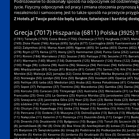
Podróżowanie to doskonały sposób na odpoczynek od codziennego zgi
życie. Fizyczny odpoczynek od pracy i zmiana otoczenia przynoszą 
niezależności i samoocenę. Jest to także sposób na przeżycie przygód
Z Hotels.pl Twoje podróże będą tańsze, łatwiejsze i bardziej dost
Grecja (7017)
Hiszpania (6811)
Polska (3925)
T
(1781)
Teneryfa (1769)
Costa Brava (1756)
Chorwacja (1707)
Hurghada (1367)
Malta
(749)
Złote Piaski (746)
Alanya (695)
Sycylia (677)
Czarnogóra (669)
Fuerteventura (
(432)
Zakynthos (416)
Marsa Alam (409)
Algarve (405)
Sri Lanka (403)
Durres (402)
(278)
Rzym (277)
Kenia (277)
Ateny (267)
Hammamet (264)
Punta Cana (262)
Lanzar
(191)
Rimini (184)
Marrakesz (182)
Sousse (180)
Pattaya (178)
Seszele (177)
Barcel
(141)
Marmaris (140)
Miami (134)
Dubrownik (125)
Monastir (124)
Vlora (122)
Zako
(100)
Praga (98)
Lizbona (98)
Austria (96)
Słowacja (94)
Petrovac (94)
Kefalonia (94)
(86)
Międzyzdroje (83)
Gruzja (81)
Brazylia (81)
Colakli (75)
Samos (74)
Krk (74)
Jezi
Morskie (62)
Malezja (62)
Jamajka (62)
Costa Almeria (62)
Wielka Brytania (61)
Azor
(52)
Norwegia (50)
Londyn (50)
Evia (50)
Bangkok (50)
Incekum (49)
Opatija (47)
Szy
(43)
Fethiye (43)
Łeba (42)
Mediolan (42)
Aruba (42)
Korea Południowa (41)
Cirkeww
(37)
Sopot (37)
Peloponez (37)
Trentino (36)
Macedonia (36)
Gambia (36)
Dania (36
(33)
Korcula (33)
Curacao (33)
Titreyengol (32)
Australia (32)
Wenezuela (31)
La Pal
Francuska (25)
Omis (25)
La Gomera (25)
Krynica Morska (25)
Jarosławiec (25)
Herce
(23)
Szwajcaria (23)
Jastrzębia Góra (23)
Hvar (23)
Duni (23)
Baska Voda (23)
Bahamy
(20)
Łódzkie (19)
Tulum (19)
Novigrad (19)
Estonia (19)
Cavtat (19)
Sztokholm (18)
S
(16)
Olsztyn (16)
Kopenhaga (16)
Ustka (15)
Nepal (15)
Namibia (15)
Kiris (15)
Trzę
(13)
Petrcane (13)
Ozdere (13)
Muszyna (13)
Dolnośląskie (13)
Bałczik (13)
Władysł
(11)
Nałęczów (11)
Katerini (11)
Florencja (11)
Duszniki-Zdrój (11)
Cenger (11)
Busko
(10)
Drvenik (10)
Druskieniki (10)
Bydgoszcz (10)
Burgas (10)
Toruń (9)
Szczecin (9)
S
(8)
Jarnołtówek (8)
Hel (8)
Chile (8)
Boa Vista (8)
Azerbejdżan (8)
Łotwa (7)
Zawoja (
(7)
Białystok (7)
Świętokrzyskie (6)
Umag (6)
Podstrana (6)
Podkarpackie (6)
Jurata (
Rybackie (5)
Kielce (5)
Kavarna (5)
Jordania (5)
Grudziądz (5)
Giza (5)
Dziwnów (5)
B
(4)
Korbielów (4)
Kambodża (4)
Gradac (4)
Długopole-Zdrój (4)
Chłapowo (4)
Bystra (