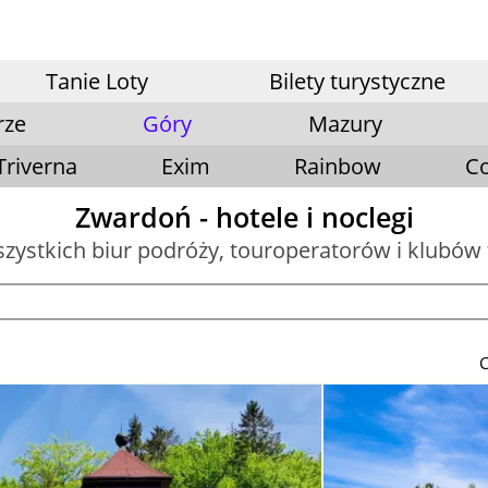
Tanie Loty
Bilety turystyczne
rze
Góry
Mazury
Triverna
Exim
Rainbow
Co
Zwardoń - hotele i noclegi
szystkich biur podróży, touroperatorów i klubów
C