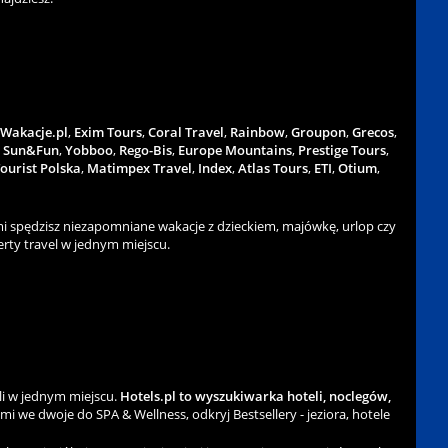
Wakacje.pl
,
Exim Tours
,
Coral Travel
,
Rainbow
,
Groupon
,
Grecos
,
,
Sun&Fun
,
Yobboo
,
Rego-Bis
,
Europe Mountains
,
Prestige Tours
,
ourist Polska
,
Matimpex Travel
,
Index
,
Atlas Tours
,
ETI
,
Otium
,
 spędzisz niezapomniane wakacje z dzieckiem, majówkę, urlop czy
rty travel w jednym miejscu.
li w jednym miejscu.
Hotels.pl to wyszukiwarka hoteli, noclegów,
ami we dwoje do SPA & Wellness, odkryj Bestsellery - jeziora, hotele