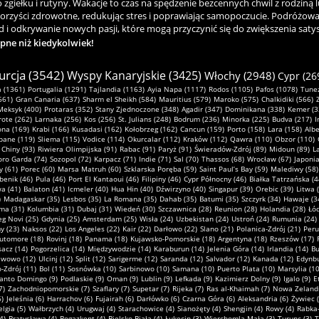
ełku i rutyny. Wakacje to czas na spędzenie bezcennych chwil z rodziną lu
korzyści zdrowotne, redukując stres i poprawiając samopoczucie. Podróżowa
 i odkrywanie nowych pasji, które mogą przyczynić się do zwiększenia satysfa
ępne niż kiedykolwiek!
urcja (3542)
Wyspy Kanaryjskie (3425)
Włochy (2948)
Cypr (26
 (1361)
Portugalia (1291)
Tajlandia (1163)
Ayia Napa (1117)
Rodos (1105)
Pafos (1078)
Tunez
661)
Gran Canaria (637)
Sharm el Sheikh (584)
Mauritius (579)
Maroko (575)
Chalkidiki (566)
Meksyk (400)
Protaras (352)
Stany Zjednoczone (348)
Agadir (347)
Dominikana (338)
Kemer (3
ote (262)
Larnaka (256)
Kos (256)
St. Julians (248)
Bodrum (236)
Minorka (225)
Budva (217)
I
ona (169)
Krabi (166)
Kusadasi (162)
Kołobrzeg (162)
Cancun (159)
Porto (158)
Lara (158)
Albe
pane (119)
Sliema (115)
Vodice (114)
Okurcalar (112)
Kraków (112)
Qawra (110)
Obzor (110)
Chiny (93)
Riwiera Olimpijska (91)
Rabac (91)
Paryż (91)
Świeradów-Zdrój (89)
Midoun (89)
L
oro Garda (74)
Sozopol (72)
Karpacz (71)
Indie (71)
Sal (70)
Thassos (68)
Wrocław (67)
Japonia
y (61)
Porec (60)
Marsa Matruh (60)
Szklarska Poręba (59)
Saint Paul’s Bay (59)
Malediwy (58)
benik (46)
Pula (46)
Port El Kantaoui (46)
Filipiny (46)
Cypr Północny (46)
Białka Tatrzańska (4
a (41)
Balaton (41)
Icmeler (40)
Hua Hin (40)
Dźwirzyno (40)
Singapur (39)
Orebic (39)
Litwa 
)
Madagaskar (35)
Lesbos (35)
La Romana (35)
Dahab (35)
Batumi (35)
Szczyrk (34)
Hawaje (3
ma (31)
Kolumbia (31)
Dubaj (31)
Wiedeń (30)
Szczawnica (28)
Reunion (28)
Holandia (28)
Łód
g Novi (25)
Gdynia (25)
Amsterdam (25)
Wisła (24)
Uzbekistan (24)
Ustroń (24)
Rumunia (24)
 (23)
Naksos (22)
Los Angeles (22)
Kair (22)
Darłowo (22)
Slano (21)
Polanica-Zdrój (21)
Peru
utomore (18)
Rovinj (18)
Panama (18)
Kujawsko-Pomorskie (18)
Argentyna (18)
Rzeszów (17)
sacz (14)
Pogorzelica (14)
Międzywodzie (14)
Karaburun (14)
Jelenia Góra (14)
Irlandia (14)
Bu
awowo (12)
Ulcinj (12)
Split (12)
Sarigerme (12)
Saranda (12)
Salvador (12)
Kanada (12)
Edynbu
-Zdrój (11)
Bol (11)
Sosnówka (10)
Sarbinowo (10)
Samana (10)
Puerto Plata (10)
Marsylia (10
anto Domingo (9)
Podlaskie (9)
Oman (9)
Lublin (9)
Lefkada (9)
Kazimierz Dolny (9)
Igalo (9)
E
7)
Zachodniopomorskie (7)
Szaflary (7)
Supetar (7)
Rijeka (7)
Ras al-Khaimah (7)
Nowa Zelandi
6)
Jeleśnia (6)
Harrachov (6)
Fujairah (6)
Darłówko (6)
Czarna Góra (6)
Aleksandria (6)
Żywiec (
elgia (5)
Wałbrzych (4)
Urugwaj (4)
Starachowice (4)
Sianożęty (4)
Shengjin (4)
Rowy (4)
Rabka-
4)
Bratysława (4)
Bogazkent (4)
Bielsko-Biała (4)
Łukęcin (3)
Wierchomla Mała (3)
Turunc (3)
T