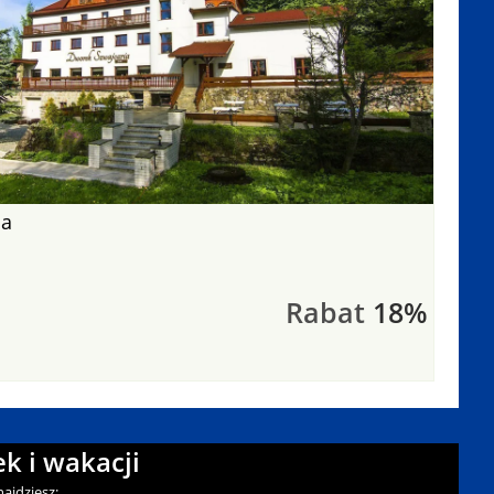
ia
Rabat
18%
k i wakacji
ajdziesz: