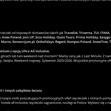
wycieczek od topowych dostawców takich jak
Travelist
,
Triverna
,
TUI
,
ITAKA
,
o
,
Anex Poland
,
Join UP
,
Ecco Holiday
,
Oasis Tours
,
Prima Holiday
,
Easygo
,
Marco
,
Konsorcjum.pl
,
Onholidays
,
Regent
,
Kompas Poland
,
SnowTrex
,
T
mium z opcją Ultra All Inclusive.
górach lub tani weekend nad morzem? Mamy ceny jak z Last Minute. Z nami
y, święta, Weekend majowy, Sylwester 2025/2026. Wszystkie promocyjne ofe
lii i innych zakątków świata
as tyiące osób poszukujących promocyjnych ofert wycieczek z różnych porta
hotele all inclusive, wycieczki zagraniczne, noclegi w Polsce. Wybierz się z n