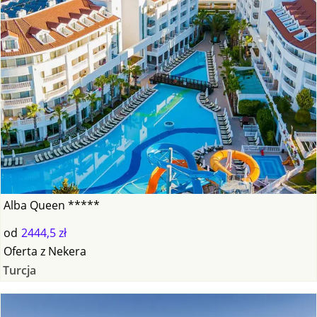
Alba Queen *****
od
2444,5 zł
Oferta
z
Nekera
Turcja