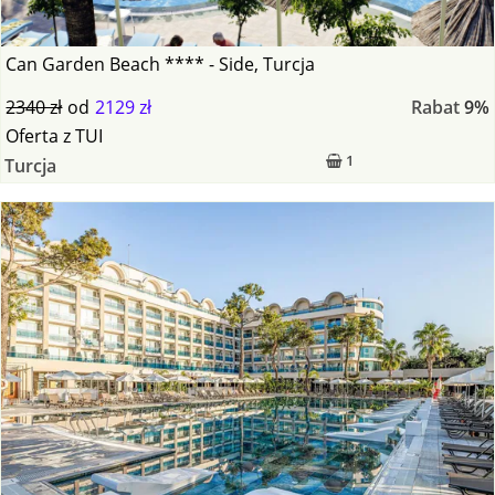
Can Garden Beach **** - Side, Turcja
2340 zł
od
2129 zł
Rabat
9%
Oferta
z
TUI
1
Turcja