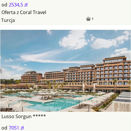
od
2534,5 zł
Oferta
z
Coral Travel
1
Turcja
Lusso Sorgun *****
od
7051 zł