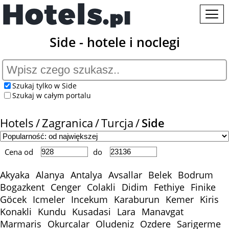
Side - hotele i noclegi
Szukaj tylko w Side
Szukaj w całym portalu
Hotels
Zagranica
Turcja
Side
Cena od
do
Akyaka
Alanya
Antalya
Avsallar
Belek
Bodrum
Bogazkent
Cenger
Colakli
Didim
Fethiye
Finike
Göcek
Icmeler
Incekum
Karaburun
Kemer
Kiris
Konakli
Kundu
Kusadasi
Lara
Manavgat
Marmaris
Okurcalar
Oludeniz
Ozdere
Sarigerme