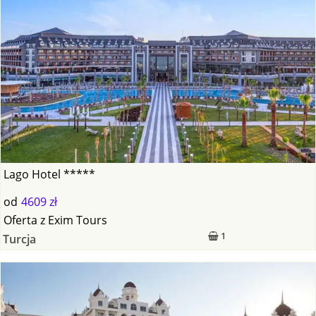
Lago Hotel *****
od
4609 zł
Oferta
z
Exim Tours
1
Turcja