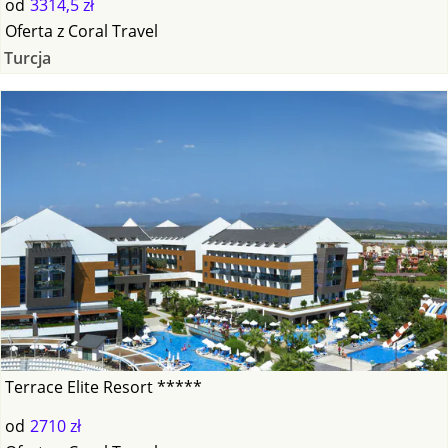
od
3314,5 zł
Oferta
z
Coral Travel
Turcja
Terrace Elite Resort *****
od
2710 zł