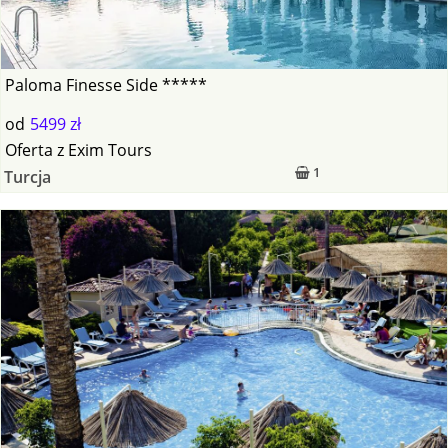
Paloma Finesse Side *****
od
5499 zł
Oferta
z
Exim Tours
1
Turcja