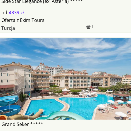
Side Star Elegance (ex. Asteria) *****
od
4339 zł
Oferta
z
Exim Tours
1
Turcja
Grand Seker *****