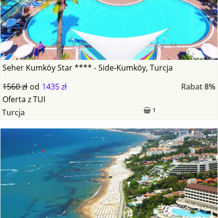
Seher Kumköy Star **** - Side-Kumköy, Turcja
1560 zł
od
1435 zł
Rabat
8%
Oferta
z
TUI
1
Turcja