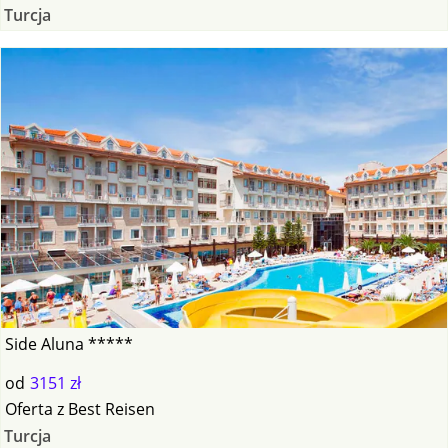
Turcja
Side Aluna *****
od
3151 zł
Oferta
z
Best Reisen
Turcja