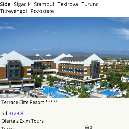
Side
Sigacik
Stambuł
Tekirova
Turunc
Titreyengol
Pozostałe
Terrace Elite Resort *****
od
3129 zł
Oferta
z
Exim Tours
2
Turcja