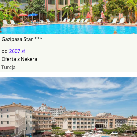
Gazipasa Star ***
od
2607 zł
Oferta
z
Nekera
Turcja