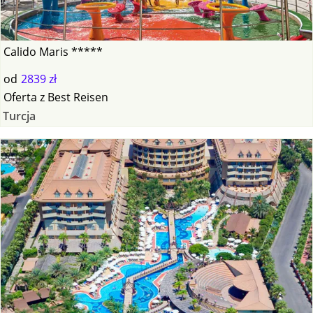
Calido Maris *****
od
2839 zł
Oferta
z
Best Reisen
Turcja