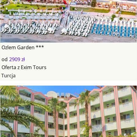
Ozlem Garden ***
od
2909 zł
Oferta
z
Exim Tours
Turcja