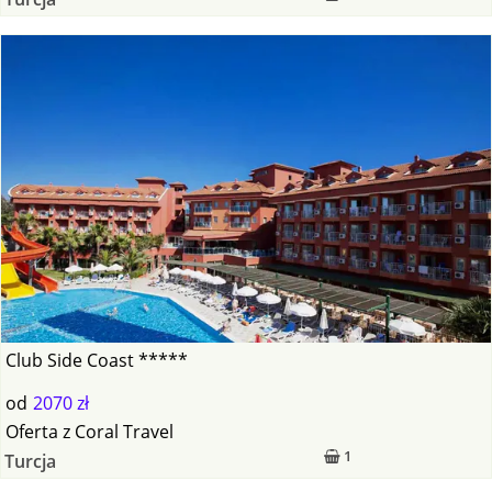
Club Side Coast *****
od
2070 zł
Oferta
z
Coral Travel
1
Turcja