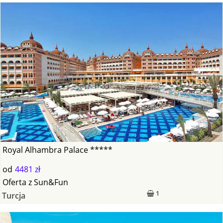
Royal Alhambra Palace *****
od
4481 zł
Oferta
z
Sun&Fun
1
Turcja