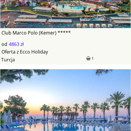
Club Marco Polo (Kemer) *****
od
4863 zł
Oferta
z
Ecco Holiday
1
Turcja