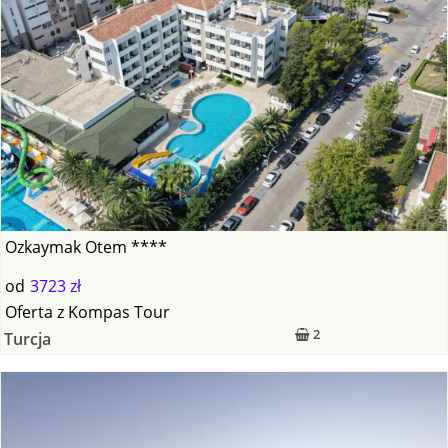
Ozkaymak Otem ****
od
3723 zł
Oferta
z
Kompas Tour
2
Turcja