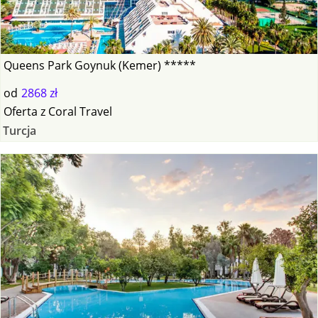
Queens Park Goynuk (Kemer) *****
od
2868 zł
Oferta
z
Coral Travel
Turcja