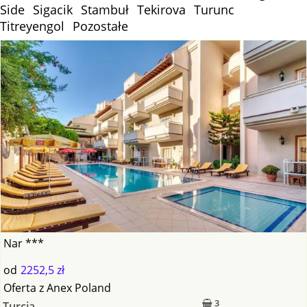
Side
Sigacik
Stambuł
Tekirova
Turunc
Titreyengol
Pozostałe
Nar ***
od
2252,5 zł
Oferta
z
Anex Poland
3
Turcja