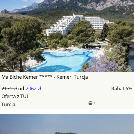
Ma Biche Kemer ***** - Kemer, Turcja
2171 zł
od
2062 zł
Rabat
5%
Oferta
z
TUI
1
Turcja