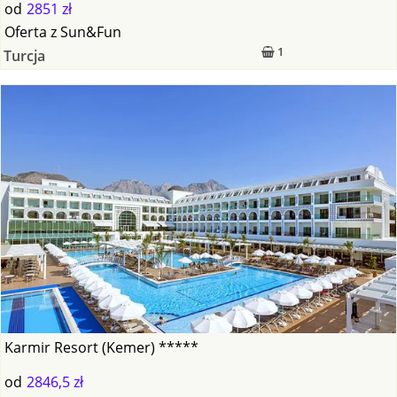
od
2851 zł
Oferta
z
Sun&Fun
1
Turcja
Karmir Resort (Kemer) *****
od
2846,5 zł