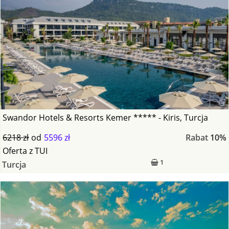
Swandor Hotels & Resorts Kemer ***** - Kiris, Turcja
6218 zł
od
5596 zł
Rabat
10%
Oferta
z
TUI
1
Turcja