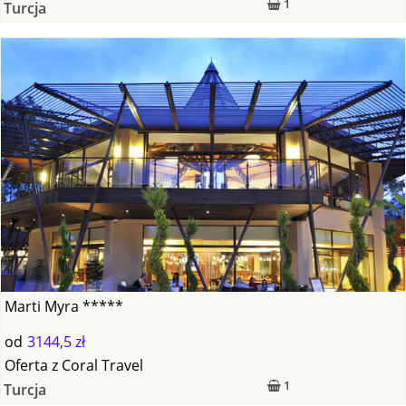
1
Turcja
Marti Myra *****
od
3144,5 zł
Oferta
z
Coral Travel
1
Turcja