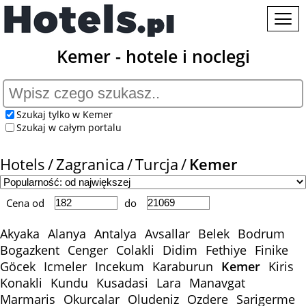
Kemer - hotele i noclegi
Szukaj tylko w Kemer
Szukaj w całym portalu
Hotels
Zagranica
Turcja
Kemer
Cena od
do
Akyaka
Alanya
Antalya
Avsallar
Belek
Bodrum
Bogazkent
Cenger
Colakli
Didim
Fethiye
Finike
Göcek
Icmeler
Incekum
Karaburun
Kemer
Kiris
Konakli
Kundu
Kusadasi
Lara
Manavgat
Marmaris
Okurcalar
Oludeniz
Ozdere
Sarigerme