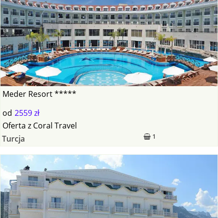
Meder Resort *****
od
2559 zł
Oferta
z
Coral Travel
1
Turcja