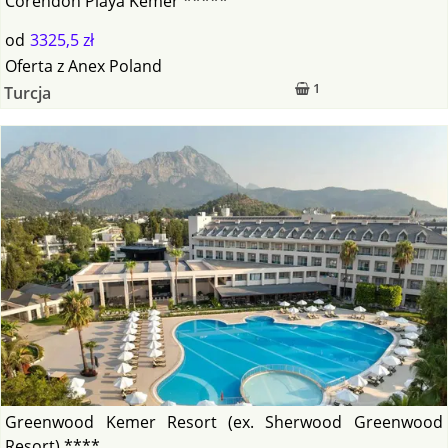
Corendon Playa Kemer *****
od
3325,5 zł
Oferta
z
Anex Poland
1
Turcja
Greenwood Kemer Resort (ex. Sherwood Greenwood
Resort) ****