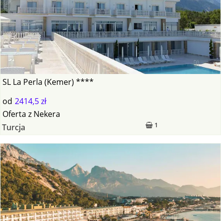
SL La Perla (Kemer) ****
od
2414,5 zł
Oferta
z
Nekera
1
Turcja