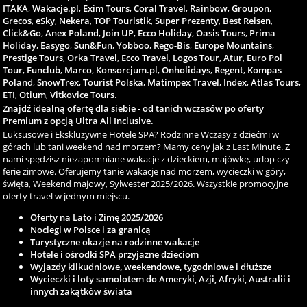
ITAKA
,
Wakacje.pl
,
Exim Tours
,
Coral Travel
,
Rainbow
,
Groupon
,
Grecos
,
eSky
,
Nekera
,
TOP Touristik
,
Super Prezenty
,
Best Reisen
,
Click&Go
,
Anex Poland
,
Join UP
,
Ecco Holiday
,
Oasis Tours
,
Prima
Holiday
,
Easygo
,
Sun&Fun
,
Yobboo
,
Rego-Bis
,
Europe Mountains
,
Prestige Tours
,
Orka Travel
,
Ecco Travel
,
Logos Tour
,
Atur
,
Euro Pol
Tour
,
Funclub
,
Marco
,
Konsorcjum.pl
,
Onholidays
,
Regent
,
Kompas
Poland
,
SnowTrex
,
Tourist Polska
,
Matimpex Travel
,
Index
,
Atlas Tours
,
ETI
,
Otium
,
Vitkovice Tours
.
Znajdź idealną ofertę dla siebie - od tanich wczasów po oferty
Premium z opcją Ultra All Inclusive.
Luksusowe i Ekskluzywne Hotele SPA? Rodzinne Wczasy z dziećmi w
górach lub tani weekend nad morzem? Mamy ceny jak z Last Minute. Z
nami spędzisz niezapomniane wakacje z dzieckiem, majówkę, urlop czy
ferie zimowe. Oferujemy tanie wakacje nad morzem, wycieczki w góry,
święta, Weekend majowy, Sylwester 2025/2026. Wszystkie promocyjne
oferty travel w jednym miejscu.
Oferty na Lato i Zimę 2025/2026
Noclegi w Polsce i za granicą
Turystyczne okazje na rodzinne wakacje
Hotele i ośrodki SPA przyjazne dzieciom
Wyjazdy kilkudniowe, weekendowe, tygodniowe i dłuższe
Wycieczki i loty samolotem do Ameryki, Azji, Afryki, Australii i
innych zakątków świata