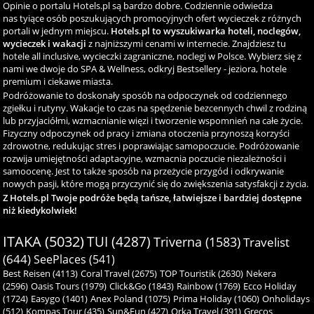
Opinie o portalu Hotels.pl są bardzo dobre. Codziennie odwiedza
nas tyiące osób poszukujących promocyjnych ofert wycieczek z różnych
portali w jednym miejscu.
Hotels.pl to wyszukiwarka hoteli, noclegów,
wycieczek i wakacji
z najniższymi cenami w internecie. Znajdziesz tu
hotele all inclusive, wycieczki zagraniczne, noclegi w Polsce. Wybierz się z
nami we dwoje do SPA & Wellness, odkryj Bestsellery - jeziora, hotele
premium i ciekawe miasta.
Podróżowanie to doskonały sposób na odpoczynek od codziennego
zgiełku i rutyny. Wakacje to czas na spędzenie bezcennych chwil z rodziną
lub przyjaciółmi, wzmacnianie więzi i tworzenie wspomnień na całe życie.
Fizyczny odpoczynek od pracy i zmiana otoczenia przynoszą korzyści
zdrowotne, redukując stres i poprawiając samopoczucie. Podróżowanie
rozwija umiejętności adaptacyjne, wzmacnia poczucie niezależności i
samoocenę. Jest to także sposób na przeżycie przygód i odkrywanie
nowych pasji, które mogą przyczynić się do zwiększenia satysfakcji z życia.
Z Hotels.pl Twoje podróże będą tańsze, łatwiejsze i bardziej dostępne
niż kiedykolwiek!
ITAKA (5032)
TUI (4287)
Triverna (1583)
Travelist
(644)
SeePlaces (541)
Best Reisen (4113)
Coral Travel (2675)
TOP Touristik (2630)
Nekera
(2596)
Oasis Tours (1979)
Click&Go (1843)
Rainbow (1769)
Ecco Holiday
(1724)
Easygo (1401)
Anex Poland (1075)
Prima Holiday (1060)
Onholidays
(512)
Kompas Tour (435)
Sun&Fun (427)
Orka Travel (391)
Grecos