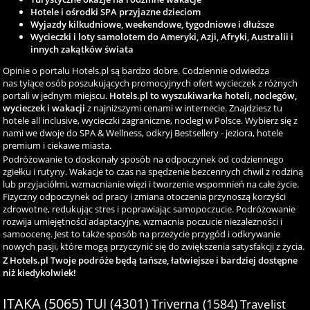
Hotele i ośrodki SPA przyjazne dzieciom
Wyjazdy kilkudniowe, weekendowe, tygodniowe i dłuższe
Wycieczki i loty samolotem do Ameryki, Azji, Afryki, Australii i
innych zakątków świata
Opinie o portalu Hotels.pl są bardzo dobre. Codziennie odwiedza
nas tyiące osób poszukujących promocyjnych ofert wycieczek z różnych
portali w jednym miejscu.
Hotels.pl to wyszukiwarka hoteli, noclegów,
wycieczek i wakacji
z najniższymi cenami w internecie. Znajdziesz tu
hotele all inclusive, wycieczki zagraniczne, noclegi w Polsce. Wybierz się z
nami we dwoje do SPA & Wellness, odkryj Bestsellery - jeziora, hotele
premium i ciekawe miasta.
Podróżowanie to doskonały sposób na odpoczynek od codziennego
zgiełku i rutyny. Wakacje to czas na spędzenie bezcennych chwil z rodziną
lub przyjaciółmi, wzmacnianie więzi i tworzenie wspomnień na całe życie.
Fizyczny odpoczynek od pracy i zmiana otoczenia przynoszą korzyści
zdrowotne, redukując stres i poprawiając samopoczucie. Podróżowanie
rozwija umiejętności adaptacyjne, wzmacnia poczucie niezależności i
samoocenę. Jest to także sposób na przeżycie przygód i odkrywanie
nowych pasji, które mogą przyczynić się do zwiększenia satysfakcji z życia.
Z Hotels.pl Twoje podróże będą tańsze, łatwiejsze i bardziej dostępne
niż kiedykolwiek!
ITAKA (5065)
TUI (4301)
Triverna (1584)
Travelist