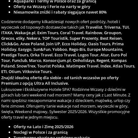
Aquaparki i Termy w Polsce oraz za granicą
Oferty na Wczasy i Ferie na narty w góry
Niesamowite zniżki i rabaty sięgające nawet 80%
Codziennie dodajemy kilkadziesiąt nowych ofert podróży, hoteli i
wycieczek od topowych dostawców takich jak
Travelist
,
Triverna
,
TUI
,
ITAKA
,
Wakacje.pl
,
Exim Tours
,
Coral Travel
,
Rainbow
,
Groupon
,
Grecos
,
eSky
,
Nekera
,
TOP Touristik
,
Super Prezenty
,
Best Reisen
,
Click&Go
,
Anex Poland
,
Join UP
,
Ecco Holiday
,
Oasis Tours
,
Prima
Holiday
,
Easygo
,
Sun&Fun
,
Yobboo
,
Rego-Bis
,
Europe Mountains
,
Prestige Tours
,
Orka Travel
,
Ecco Travel
,
Logos Tour
,
Atur
,
Euro Pol
Tour
,
Funclub
,
Marco
,
Konsorcjum.pl
,
Onholidays
,
Regent
,
Kompas
Poland
,
SnowTrex
,
Tourist Polska
,
Matimpex Travel
,
Index
,
Atlas Tours
,
ETI
,
Otium
,
Vitkovice Tours
.
Znajdź idealną ofertę dla siebie - od tanich wczasów po oferty
Premium z opcją Ultra All Inclusive.
Luksusowe i Ekskluzywne Hotele SPA? Rodzinne Wczasy z dziećmi w
górach lub tani weekend nad morzem? Mamy ceny jak z Last Minute. Z
nami spędzisz niezapomniane wakacje z dzieckiem, majówkę, urlop czy
ferie zimowe. Oferujemy tanie wakacje nad morzem, wycieczki w góry,
święta, Weekend majowy, Sylwester 2025/2026. Wszystkie promocyjne
oferty travel w jednym miejscu.
Oferty na Lato i Zimę 2025/2026
Noclegi w Polsce i za granicą
Turystyczne okazje na rodzinne wakacje