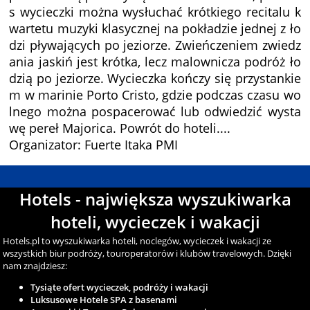
s wycieczki można wysłuchać krótkiego recitalu k
wartetu muzyki klasycznej na pokładzie jednej z ło
dzi pływających po jeziorze. Zwieńczeniem zwiedz
ania jaskiń jest krótka, lecz malownicza podróż ło
dzią po jeziorze. Wycieczka kończy się przystankie
m w marinie Porto Cristo, gdzie podczas czasu wo
lnego można pospacerować lub odwiedzić wysta
wę pereł Majorica. Powrót do hoteli....
Organizator: Fuerte Itaka PMI
Hotels - największa wyszukiwarka
hoteli, wycieczek i wakacji
Hotels.pl to wyszukiwarka hoteli, noclegów, wycieczek i wakacji ze
wszystkich biur podróży, touroperatorów i klubów travelowych. Dzięki
nam znajdziesz:
Tysiąte ofert wycieczek, podróży i wakacji
Luksusowe Hotele SPA z basenami