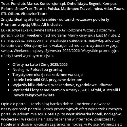
Tour
,
Funclub
,
Marco
,
Konsorcjum.pl
,
Onholidays
,
Regent
,
Kompas
Poland
,
SnowTrex
,
Tourist Polska
,
Matimpex Travel
,
Index
,
Atlas Tours
,
ETI
,
Otium
,
Vitkovice Tours
.
Znajdź idealną ofertę dla siebie - od tanich wczasów po oferty
Premium z opcją Ultra All Inclusive.
Luksusowe i Ekskluzywne Hotele SPA? Rodzinne Wczasy z dziećmi w
górach lub tani weekend nad morzem? Mamy ceny jak z Last Minute. Z
nami spędzisz niezapomniane wakacje z dzieckiem, majówkę, urlop czy
ferie zimowe. Oferujemy tanie wakacje nad morzem, wycieczki w góry,
święta, Weekend majowy, Sylwester 2025/2026. Wszystkie promocyjne
oferty travel w jednym miejscu.
Oferty na Lato i Zimę 2025/2026
Noclegi w Polsce i za granicą
Turystyczne okazje na rodzinne wakacje
Hotele i ośrodki SPA przyjazne dzieciom
Wyjazdy kilkudniowe, weekendowe, tygodniowe i dłuższe
Wycieczki i loty samolotem do Ameryki, Azji, Afryki, Australii i
innych zakątków świata
Opinie o portalu Hotels.pl są bardzo dobre. Codziennie odwiedza
nas tyiące osób poszukujących promocyjnych ofert wycieczek z różnych
portali w jednym miejscu.
Hotels.pl to wyszukiwarka hoteli, noclegów,
wycieczek i wakacji
z najniższymi cenami w internecie. Znajdziesz tu
hotele all inclusive, wycieczki zagraniczne, noclegi w Polsce. Wybierz się z