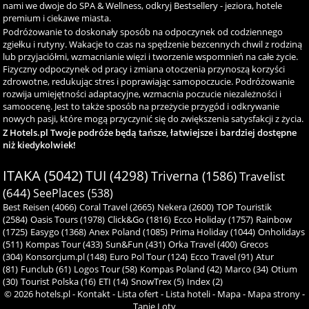
nami we dwoje do SPA & Wellness, odkryj Bestsellery - jeziora, hotele
premium i ciekawe miasta.
Podróżowanie to doskonały sposób na odpoczynek od codziennego
zgiełku i rutyny. Wakacje to czas na spędzenie bezcennych chwil z rodziną
lub przyjaciółmi, wzmacnianie więzi i tworzenie wspomnień na całe życie.
Fizyczny odpoczynek od pracy i zmiana otoczenia przynoszą korzyści
zdrowotne, redukując stres i poprawiając samopoczucie. Podróżowanie
rozwija umiejętności adaptacyjne, wzmacnia poczucie niezależności i
samoocenę. Jest to także sposób na przeżycie przygód i odkrywanie
nowych pasji, które mogą przyczynić się do zwiększenia satysfakcji z życia.
Z Hotels.pl Twoje podróże będą tańsze, łatwiejsze i bardziej dostępne
niż kiedykolwiek!
ITAKA (5042)
TUI (4298)
Triverna (1586)
Travelist
(644)
SeePlaces (538)
Best Reisen (4066)
Coral Travel (2665)
Nekera (2600)
TOP Touristik
(2584)
Oasis Tours (1978)
Click&Go (1816)
Ecco Holiday (1757)
Rainbow
(1725)
Easygo (1368)
Anex Poland (1085)
Prima Holiday (1044)
Onholidays
(511)
Kompas Tour (433)
Sun&Fun (431)
Orka Travel (400)
Grecos
(304)
Konsorcjum.pl (148)
Euro Pol Tour (124)
Ecco Travel (91)
Atur
(81)
Funclub (61)
Logos Tour (58)
Kompas Poland (42)
Marco (34)
Otium
(30)
Tourist Polska (16)
ETI (14)
SnowTrex (5)
Index (2)
© 2026
hotels.pl
-
Kontakt
-
Lista ofert
-
Lista hoteli
-
Mapa
-
Mapa strony
-
Tanie Loty