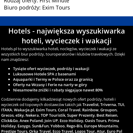
Rodzaj oferty: First Minute
Biuro podróży: Exim Tours
Hotels - największa wyszukiwarka
hoteli, wycieczek i wakacji
Hotels.pl to wyszukiwarka hoteli, noclegów, wycieczek i wakacji ze
wszystkich biur podróży, touroperatorów i klubów travelowych. Dzięki
nam znajdziesz:
Tysiąte ofert wycieczek, podróży i wakacji
Luksusowe Hotele SPA z basenami
Aquaparki i Termy w Polsce oraz za granicą
Oferty na Wczasy i Ferie na narty w góry
Niesamowite zniżki i rabaty sięgające nawet 80%
Codziennie dodajemy kilkadziesiąt nowych ofert podróży, hoteli i
wycieczek od topowych dostawców takich jak
Travelist
,
Triverna
,
TUI
,
ITAKA
,
Wakacje.pl
,
Exim Tours
,
Coral Travel
,
Rainbow
,
Groupon
,
Grecos
,
eSky
,
Nekera
,
TOP Touristik
,
Super Prezenty
,
Best Reisen
,
Click&Go
,
Anex Poland
,
Join UP
,
Ecco Holiday
,
Oasis Tours
,
Prima
Holiday
,
Easygo
,
Sun&Fun
,
Yobboo
,
Rego-Bis
,
Europe Mountains
,
Prestige Tours
,
Orka Travel
,
Ecco Travel
,
Logos Tour
,
Atur
,
Euro Pol