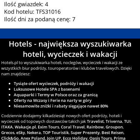
Ilość gwiazdek: 4
Kod hotelu: TFS31016
Ilość dni za podaną cenę: 7
Hotels - największa wyszukiwarka
hoteli, wycieczek i wakacji
Hotels.pl to wyszukiwarka hoteli, noclegów, wycieczek i wakacji ze
wszystkich biur podróży, touroperatorów i klubów travelowych. Dzięki
nam znajdziesz:
Tysiąte ofert wycieczek, podróży i wakacji
Luksusowe Hotele SPA z basenami
Aquaparki i Termy w Polsce oraz za granicą
Oferty na Wczasy i Ferie na narty w góry
Niesamowite zniżki i rabaty sięgające nawet 80%
Codziennie dodajemy kilkadziesiąt nowych ofert podróży, hoteli i
wycieczek od topowych dostawców takich jak
Travelist
,
Triverna
,
TUI
,
ITAKA
,
Wakacje.pl
,
Exim Tours
,
Coral Travel
,
Rainbow
,
Groupon
,
Grecos
,
eSky
,
Nekera
,
TOP Touristik
,
Super Prezenty
,
Best Reisen
,
Click&Go
,
Anex Poland
,
Join UP
,
Ecco Holiday
,
Oasis Tours
,
Prima