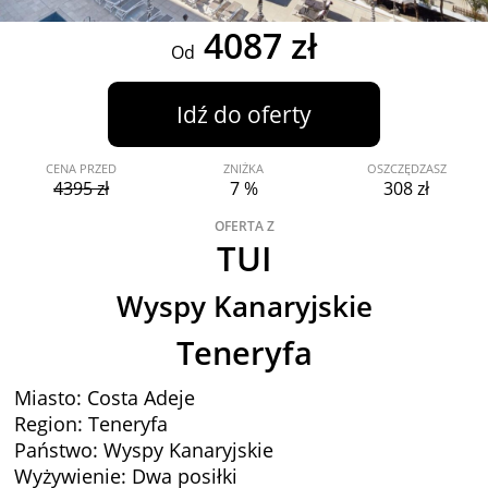
4087 zł
Od
Idź do oferty
CENA PRZED
ZNIŻKA
OSZCZĘDZASZ
4395 zł
7 %
308 zł
OFERTA Z
TUI
Wyspy Kanaryjskie
Teneryfa
Miasto: Costa Adeje
Region: Teneryfa
Państwo: Wyspy Kanaryjskie
Wyżywienie: Dwa posiłki