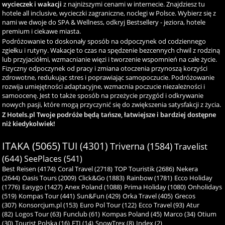
wycieczek i wakacji
z najniższymi cenami w internecie. Znajdziesz tu
hotele all inclusive, wycieczki zagraniczne, noclegi w Polsce. Wybierz się z
nami we dwoje do SPA & Wellness, odkryj Bestsellery - jeziora, hotele
premium i ciekawe miasta.
Podróżowanie to doskonały sposób na odpoczynek od codziennego
zgiełku i rutyny. Wakacje to czas na spędzenie bezcennych chwil z rodziną
lub przyjaciółmi, wzmacnianie więzi i tworzenie wspomnień na całe życie.
Fizyczny odpoczynek od pracy i zmiana otoczenia przynoszą korzyści
zdrowotne, redukując stres i poprawiając samopoczucie. Podróżowanie
rozwija umiejętności adaptacyjne, wzmacnia poczucie niezależności i
samoocenę. Jest to także sposób na przeżycie przygód i odkrywanie
nowych pasji, które mogą przyczynić się do zwiększenia satysfakcji z życia.
Z Hotels.pl Twoje podróże będą tańsze, łatwiejsze i bardziej dostępne
niż kiedykolwiek!
ITAKA (5065)
TUI (4301)
Triverna (1584)
Travelist
(644)
SeePlaces (541)
Best Reisen (4174)
Coral Travel (2718)
TOP Touristik (2686)
Nekera
(2644)
Oasis Tours (2009)
Click&Go (1883)
Rainbow (1781)
Ecco Holiday
(1776)
Easygo (1427)
Anex Poland (1088)
Prima Holiday (1080)
Onholidays
(519)
Kompas Tour (441)
Sun&Fun (429)
Orka Travel (405)
Grecos
(307)
Konsorcjum.pl (153)
Euro Pol Tour (122)
Ecco Travel (93)
Atur
(82)
Logos Tour (63)
Funclub (61)
Kompas Poland (45)
Marco (34)
Otium
(30)
Tourist Polska (16)
ETI (14)
SnowTrex (8)
Index (2)