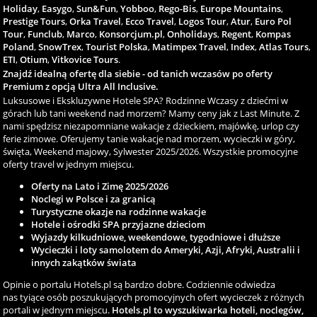
Holiday
,
Easygo
,
Sun&Fun
,
Yobboo
,
Rego-Bis
,
Europe Mountains
,
Prestige Tours
,
Orka Travel
,
Ecco Travel
,
Logos Tour
,
Atur
,
Euro Pol
Tour
,
Funclub
,
Marco
,
Konsorcjum.pl
,
Onholidays
,
Regent
,
Kompas
Poland
,
SnowTrex
,
Tourist Polska
,
Matimpex Travel
,
Index
,
Atlas Tours
,
ETI
,
Otium
,
Vitkovice Tours
.
Znajdź idealną ofertę dla siebie - od tanich wczasów po oferty
Premium z opcją Ultra All Inclusive.
Luksusowe i Ekskluzywne Hotele SPA? Rodzinne Wczasy z dziećmi w
górach lub tani weekend nad morzem? Mamy ceny jak z Last Minute. Z
nami spędzisz niezapomniane wakacje z dzieckiem, majówkę, urlop czy
ferie zimowe. Oferujemy tanie wakacje nad morzem, wycieczki w góry,
święta, Weekend majowy, Sylwester 2025/2026. Wszystkie promocyjne
oferty travel w jednym miejscu.
Oferty na Lato i Zimę 2025/2026
Noclegi w Polsce i za granicą
Turystyczne okazje na rodzinne wakacje
Hotele i ośrodki SPA przyjazne dzieciom
Wyjazdy kilkudniowe, weekendowe, tygodniowe i dłuższe
Wycieczki i loty samolotem do Ameryki, Azji, Afryki, Australii i
innych zakątków świata
Opinie o portalu Hotels.pl są bardzo dobre. Codziennie odwiedza
nas tyiące osób poszukujących promocyjnych ofert wycieczek z różnych
portali w jednym miejscu.
Hotels.pl to wyszukiwarka hoteli, noclegów,