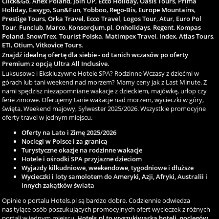
Click&Go
,
Anex Poland
,
Join UP
,
Ecco Holiday
,
Oasis Tours
,
Prima
Holiday
,
Easygo
,
Sun&Fun
,
Yobboo
,
Rego-Bis
,
Europe Mountains
,
Prestige Tours
,
Orka Travel
,
Ecco Travel
,
Logos Tour
,
Atur
,
Euro Pol
Tour
,
Funclub
,
Marco
,
Konsorcjum.pl
,
Onholidays
,
Regent
,
Kompas
Poland
,
SnowTrex
,
Tourist Polska
,
Matimpex Travel
,
Index
,
Atlas Tours
,
ETI
,
Otium
,
Vitkovice Tours
.
Znajdź idealną ofertę dla siebie - od tanich wczasów po oferty
Premium z opcją Ultra All Inclusive.
Luksusowe i Ekskluzywne Hotele SPA? Rodzinne Wczasy z dziećmi w
górach lub tani weekend nad morzem? Mamy ceny jak z Last Minute. Z
nami spędzisz niezapomniane wakacje z dzieckiem, majówkę, urlop czy
ferie zimowe. Oferujemy tanie wakacje nad morzem, wycieczki w góry,
święta, Weekend majowy, Sylwester 2025/2026. Wszystkie promocyjne
oferty travel w jednym miejscu.
Oferty na Lato i Zimę 2025/2026
Noclegi w Polsce i za granicą
Turystyczne okazje na rodzinne wakacje
Hotele i ośrodki SPA przyjazne dzieciom
Wyjazdy kilkudniowe, weekendowe, tygodniowe i dłuższe
Wycieczki i loty samolotem do Ameryki, Azji, Afryki, Australii i
innych zakątków świata
Opinie o portalu Hotels.pl są bardzo dobre. Codziennie odwiedza
nas tyiące osób poszukujących promocyjnych ofert wycieczek z różnych
portali w jednym miejscu.
Hotels.pl to wyszukiwarka hoteli, noclegów,