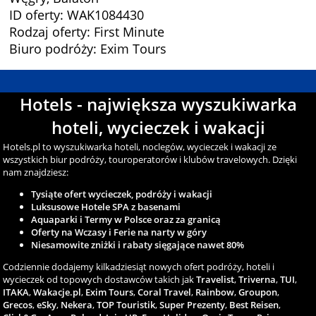
ID oferty: WAK1084430
Rodzaj oferty: First Minute
Biuro podróży: Exim Tours
Hotels - największa wyszukiwarka
hoteli, wycieczek i wakacji
Hotels.pl to wyszukiwarka hoteli, noclegów, wycieczek i wakacji ze
wszystkich biur podróży, touroperatorów i klubów travelowych. Dzięki
nam znajdziesz:
Tysiąte ofert wycieczek, podróży i wakacji
Luksusowe Hotele SPA z basenami
Aquaparki i Termy w Polsce oraz za granicą
Oferty na Wczasy i Ferie na narty w góry
Niesamowite zniżki i rabaty sięgające nawet 80%
Codziennie dodajemy kilkadziesiąt nowych ofert podróży, hoteli i
wycieczek od topowych dostawców takich jak
Travelist
,
Triverna
,
TUI
,
ITAKA
,
Wakacje.pl
,
Exim Tours
,
Coral Travel
,
Rainbow
,
Groupon
,
Grecos
,
eSky
,
Nekera
,
TOP Touristik
,
Super Prezenty
,
Best Reisen
,