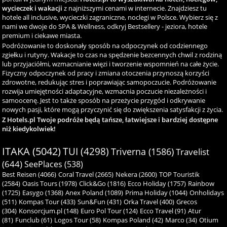
wycieczek i wakacji
z najniższymi cenami w internecie. Znajdziesz tu
hotele all inclusive, wycieczki zagraniczne, noclegi w Polsce. Wybierz się z
nami we dwoje do SPA & Wellness, odkryj Bestsellery - jeziora, hotele
premium i ciekawe miasta.
Podróżowanie to doskonały sposób na odpoczynek od codziennego
zgiełku i rutyny. Wakacje to czas na spędzenie bezcennych chwil z rodziną
lub przyjaciółmi, wzmacnianie więzi i tworzenie wspomnień na całe życie.
Fizyczny odpoczynek od pracy i zmiana otoczenia przynoszą korzyści
zdrowotne, redukując stres i poprawiając samopoczucie. Podróżowanie
rozwija umiejętności adaptacyjne, wzmacnia poczucie niezależności i
samoocenę. Jest to także sposób na przeżycie przygód i odkrywanie
nowych pasji, które mogą przyczynić się do zwiększenia satysfakcji z życia.
Z Hotels.pl Twoje podróże będą tańsze, łatwiejsze i bardziej dostępne
niż kiedykolwiek!
ITAKA (5042)
TUI (4298)
Triverna (1586)
Travelist
(644)
SeePlaces (538)
Best Reisen (4066)
Coral Travel (2665)
Nekera (2600)
TOP Touristik
(2584)
Oasis Tours (1978)
Click&Go (1816)
Ecco Holiday (1757)
Rainbow
(1725)
Easygo (1368)
Anex Poland (1089)
Prima Holiday (1044)
Onholidays
(511)
Kompas Tour (433)
Sun&Fun (431)
Orka Travel (400)
Grecos
(304)
Konsorcjum.pl (148)
Euro Pol Tour (124)
Ecco Travel (91)
Atur
(81)
Funclub (61)
Logos Tour (58)
Kompas Poland (42)
Marco (34)
Otium