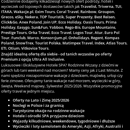
Codziennie dodajemy kilkadziesiąt nowych ofert podróży, hoteli i
wycieczek od topowych dostawców takich jak
Travelist
,
Triverna
,
TUI
,
ITAKA
,
Wakacje.pl
,
Exim Tours
,
Coral Travel
,
Rainbow
,
Groupon
,
Grecos
,
eSky
,
Nekera
,
TOP Touristik
,
Super Prezenty
,
Best Reisen
,
Click&Go
,
Anex Poland
,
Join UP
,
Ecco Holiday
,
Oasis Tours
,
Prima
Holiday
,
Easygo
,
Sun&Fun
,
Yobboo
,
Rego-Bis
,
Europe Mountains
,
Prestige Tours
,
Orka Travel
,
Ecco Travel
,
Logos Tour
,
Atur
,
Euro Pol
Tour
,
Funclub
,
Marco
,
Konsorcjum.pl
,
Onholidays
,
Regent
,
Kompas
Poland
,
SnowTrex
,
Tourist Polska
,
Matimpex Travel
,
Index
,
Atlas Tours
,
ETI
,
Otium
,
Vitkovice Tours
.
Znajdź idealną ofertę dla siebie - od tanich wczasów po oferty
Premium z opcją Ultra All Inclusive.
Luksusowe i Ekskluzywne Hotele SPA? Rodzinne Wczasy z dziećmi w
górach lub tani weekend nad morzem? Mamy ceny jak z Last Minute. Z
nami spędzisz niezapomniane wakacje z dzieckiem, majówkę, urlop czy
ferie zimowe. Oferujemy tanie wakacje nad morzem, wycieczki w góry,
święta, Weekend majowy, Sylwester 2025/2026. Wszystkie promocyjne
oferty travel w jednym miejscu.
Oferty na Lato i Zimę 2025/2026
Noclegi w Polsce i za granicą
Turystyczne okazje na rodzinne wakacje
Hotele i ośrodki SPA przyjazne dzieciom
Wyjazdy kilkudniowe, weekendowe, tygodniowe i dłuższe
Wycieczki i loty samolotem do Ameryki, Azji, Afryki, Australii i