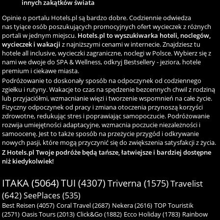
innych zakątków świata
Opinie o portalu Hotels.pl są bardzo dobre. Codziennie odwiedza
nas tyiące osób poszukujących promocyjnych ofert wycieczek z różnych
portali w jednym miejscu.
Hotels.pl to wyszukiwarka hoteli, noclegów,
wycieczek i wakacji
z najniższymi cenami w internecie. Znajdziesz tu
hotele all inclusive, wycieczki zagraniczne, noclegi w Polsce. Wybierz się z
nami we dwoje do SPA & Wellness, odkryj Bestsellery - jeziora, hotele
premium i ciekawe miasta.
Podróżowanie to doskonały sposób na odpoczynek od codziennego
zgiełku i rutyny. Wakacje to czas na spędzenie bezcennych chwil z rodziną
lub przyjaciółmi, wzmacnianie więzi i tworzenie wspomnień na całe życie.
Fizyczny odpoczynek od pracy i zmiana otoczenia przynoszą korzyści
zdrowotne, redukując stres i poprawiając samopoczucie. Podróżowanie
rozwija umiejętności adaptacyjne, wzmacnia poczucie niezależności i
samoocenę. Jest to także sposób na przeżycie przygód i odkrywanie
nowych pasji, które mogą przyczynić się do zwiększenia satysfakcji z życia.
Z Hotels.pl Twoje podróże będą tańsze, łatwiejsze i bardziej dostępne
niż kiedykolwiek!
ITAKA (5064)
TUI (4307)
Triverna (1575)
Travelist
(642)
SeePlaces (535)
Best Reisen (4057)
Coral Travel (2687)
Nekera (2616)
TOP Touristik
(2571)
Oasis Tours (2013)
Click&Go (1882)
Ecco Holiday (1783)
Rainbow