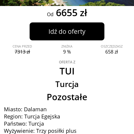
6655 zł
Od
Idź do oferty
CENA PRZED
ZNIŻKA
OSZCZĘDZASZ
7313 zł
9 %
658 zł
OFERTA Z
TUI
Turcja
Pozostałe
Miasto: Dalaman
Region: Turcja Egejska
Państwo: Turcja
Wyżywienie: Trzy posiłki plus