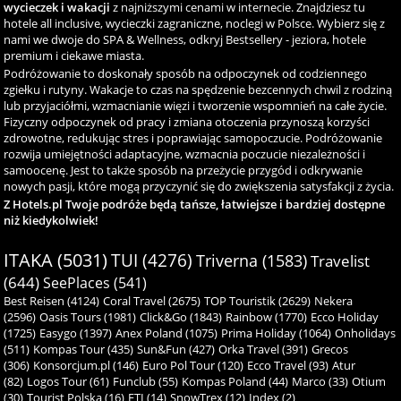
wycieczek i wakacji
z najniższymi cenami w internecie. Znajdziesz tu
hotele all inclusive, wycieczki zagraniczne, noclegi w Polsce. Wybierz się z
nami we dwoje do SPA & Wellness, odkryj Bestsellery - jeziora, hotele
premium i ciekawe miasta.
Podróżowanie to doskonały sposób na odpoczynek od codziennego
zgiełku i rutyny. Wakacje to czas na spędzenie bezcennych chwil z rodziną
lub przyjaciółmi, wzmacnianie więzi i tworzenie wspomnień na całe życie.
Fizyczny odpoczynek od pracy i zmiana otoczenia przynoszą korzyści
zdrowotne, redukując stres i poprawiając samopoczucie. Podróżowanie
rozwija umiejętności adaptacyjne, wzmacnia poczucie niezależności i
samoocenę. Jest to także sposób na przeżycie przygód i odkrywanie
nowych pasji, które mogą przyczynić się do zwiększenia satysfakcji z życia.
Z Hotels.pl Twoje podróże będą tańsze, łatwiejsze i bardziej dostępne
niż kiedykolwiek!
ITAKA (5031)
TUI (4276)
Triverna (1583)
Travelist
(644)
SeePlaces (541)
Best Reisen (4124)
Coral Travel (2675)
TOP Touristik (2629)
Nekera
(2596)
Oasis Tours (1981)
Click&Go (1843)
Rainbow (1770)
Ecco Holiday
(1725)
Easygo (1397)
Anex Poland (1075)
Prima Holiday (1064)
Onholidays
(511)
Kompas Tour (435)
Sun&Fun (427)
Orka Travel (391)
Grecos
(306)
Konsorcjum.pl (146)
Euro Pol Tour (120)
Ecco Travel (93)
Atur
(82)
Logos Tour (61)
Funclub (55)
Kompas Poland (44)
Marco (33)
Otium
(30)
Tourist Polska (16)
ETI (14)
SnowTrex (12)
Index (2)