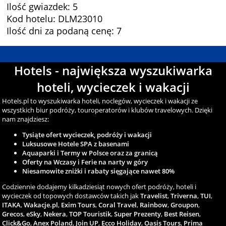
Ilość gwiazdek: 5
Kod hotelu: DLM23010
Ilość dni za podaną cenę: 7
Hotels - największa wyszukiwarka
hoteli, wycieczek i wakacji
Hotels.pl to wyszukiwarka hoteli, noclegów, wycieczek i wakacji ze
wszystkich biur podróży, touroperatorów i klubów travelowych. Dzięki
nam znajdziesz:
Tysiąte ofert wycieczek, podróży i wakacji
Luksusowe Hotele SPA z basenami
Aquaparki i Termy w Polsce oraz za granicą
Oferty na Wczasy i Ferie na narty w góry
Niesamowite zniżki i rabaty sięgające nawet 80%
Codziennie dodajemy kilkadziesiąt nowych ofert podróży, hoteli i
wycieczek od topowych dostawców takich jak
Travelist
,
Triverna
,
TUI
,
ITAKA
,
Wakacje.pl
,
Exim Tours
,
Coral Travel
,
Rainbow
,
Groupon
,
Grecos
,
eSky
,
Nekera
,
TOP Touristik
,
Super Prezenty
,
Best Reisen
,
Click&Go
,
Anex Poland
,
Join UP
,
Ecco Holiday
,
Oasis Tours
,
Prima