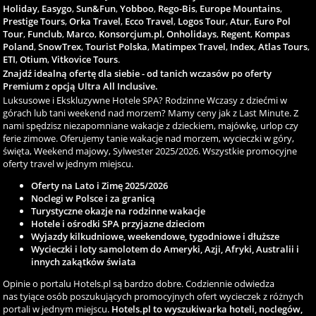
Holiday
,
Easygo
,
Sun&Fun
,
Yobboo
,
Rego-Bis
,
Europe Mountains
,
Prestige Tours
,
Orka Travel
,
Ecco Travel
,
Logos Tour
,
Atur
,
Euro Pol
Tour
,
Funclub
,
Marco
,
Konsorcjum.pl
,
Onholidays
,
Regent
,
Kompas
Poland
,
SnowTrex
,
Tourist Polska
,
Matimpex Travel
,
Index
,
Atlas Tours
,
ETI
,
Otium
,
Vitkovice Tours
.
Znajdź idealną ofertę dla siebie - od tanich wczasów po oferty
Premium z opcją Ultra All Inclusive.
Luksusowe i Ekskluzywne Hotele SPA? Rodzinne Wczasy z dziećmi w
górach lub tani weekend nad morzem? Mamy ceny jak z Last Minute. Z
nami spędzisz niezapomniane wakacje z dzieckiem, majówkę, urlop czy
ferie zimowe. Oferujemy tanie wakacje nad morzem, wycieczki w góry,
święta, Weekend majowy, Sylwester 2025/2026. Wszystkie promocyjne
oferty travel w jednym miejscu.
Oferty na Lato i Zimę 2025/2026
Noclegi w Polsce i za granicą
Turystyczne okazje na rodzinne wakacje
Hotele i ośrodki SPA przyjazne dzieciom
Wyjazdy kilkudniowe, weekendowe, tygodniowe i dłuższe
Wycieczki i loty samolotem do Ameryki, Azji, Afryki, Australii i
innych zakątków świata
Opinie o portalu Hotels.pl są bardzo dobre. Codziennie odwiedza
nas tyiące osób poszukujących promocyjnych ofert wycieczek z różnych
portali w jednym miejscu.
Hotels.pl to wyszukiwarka hoteli, noclegów,