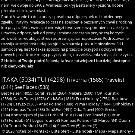
nami we dwoje do SPA & Wellness, odkryj Bestsellery - jeziora, hotele
premium i ciekawe miasta.
Podróżowanie to doskonały sposób na odpoczynek od codziennego
zgiełku i rutyny. Wakacje to czas na spędzenie bezcennych chwil z rodziną
lub przyjaciółmi, wzmacnianie więzi i tworzenie wspomnień na całe życie.
Fizyczny odpoczynek od pracy i zmiana otoczenia przynoszą korzyści
zdrowotne, redukując stres i poprawiając samopoczucie. Podróżowanie
rozwija umiejętności adaptacyjne, wzmacnia poczucie niezależności i
samoocenę. Jest to także sposób na przeżycie przygód i odkrywanie
nowych pasji, które mogą przyczynić się do zwiększenia satysfakcji z życia.
Z Hotels.pl Twoje podróże będą tańsze, łatwiejsze i bardziej dostępne
niż kiedykolwiek!
ITAKA (5034)
TUI (4298)
Triverna (1585)
Travelist
(644)
SeePlaces (538)
Best Reisen (4055)
Coral Travel (2664)
Nekera (2600)
TOP Touristik
(2584)
Oasis Tours (1978)
Click&Go (1816)
Ecco Holiday (1754)
Rainbow
(1724)
Easygo (1368)
Anex Poland (1089)
Prima Holiday (1044)
Onholidays
(511)
Kompas Tour (433)
Sun&Fun (431)
Orka Travel (400)
Grecos
(304)
Konsorcjum.pl (148)
Euro Pol Tour (124)
Ecco Travel (91)
Atur
(81)
Funclub (61)
Logos Tour (58)
Kompas Poland (42)
Marco (34)
Otium
(30)
Tourist Polska (16)
ETI (14)
SnowTrex (5)
Index (2)
© 2026
hotels.pl
-
Kontakt
-
Lista ofert
-
Lista hoteli
-
Mapa
-
Mapa strony
-