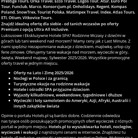
Prestige Tours
,
Orka Travel
,
Ecco Travel
,
Logos Tour
,
Atur
,
Euro Pol
Tour
,
Funclub
,
Marco
,
Konsorcjum.pl
,
Onholidays
,
Regent
,
Kompas
Poland
,
SnowTrex
,
Tourist Polska
,
Matimpex Travel
,
Index
,
Atlas Tours
,
ETI
,
Otium
,
Vitkovice Tours
.
Znajdź idealną ofertę dla siebie - od tanich wczasów po oferty
Premium z opcją Ultra All Inclusive.
Luksusowe i Ekskluzywne Hotele SPA? Rodzinne Wczasy z dziećmi w
górach lub tani weekend nad morzem? Mamy ceny jak z Last Minute. Z
nami spędzisz niezapomniane wakacje z dzieckiem, majówkę, urlop czy
ferie zimowe. Oferujemy tanie wakacje nad morzem, wycieczki w góry,
święta, Weekend majowy, Sylwester 2025/2026. Wszystkie promocyjne
oferty travel w jednym miejscu.
Oferty na Lato i Zimę 2025/2026
Noclegi w Polsce i za granicą
Turystyczne okazje na rodzinne wakacje
Hotele i ośrodki SPA przyjazne dzieciom
Wyjazdy kilkudniowe, weekendowe, tygodniowe i dłuższe
Wycieczki i loty samolotem do Ameryki, Azji, Afryki, Australii i
innych zakątków świata
Opinie o portalu Hotels.pl są bardzo dobre. Codziennie odwiedza
nas tyiące osób poszukujących promocyjnych ofert wycieczek z różnych
portali w jednym miejscu.
Hotels.pl to wyszukiwarka hoteli, noclegów,
wycieczek i wakacji
z najniższymi cenami w internecie. Znajdziesz tu
hotele all inclusive, wycieczki zagraniczne, noclegi w Polsce. Wybierz się z