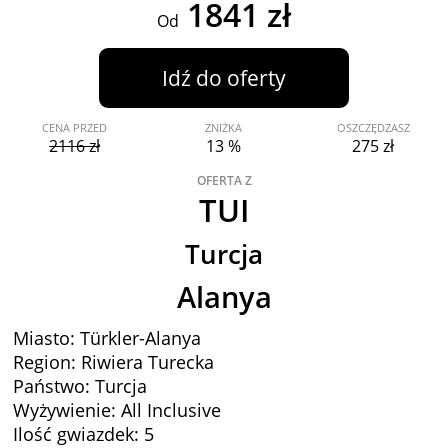
1841 zł
Od
Idź do oferty
CENA PRZED
ZNIŻKA
OSZCZĘDZASZ
2116 zł
13 %
275 zł
OFERTA Z
TUI
Turcja
Alanya
Miasto: Türkler-Alanya
Region: Riwiera Turecka
Państwo: Turcja
Wyżywienie: All Inclusive
Ilość gwiazdek: 5