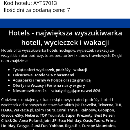
Kod hotelu: AYT57013
Ilość dni za podaną cenę: 7
Hotels - największa wyszukiwarka
hoteli, wycieczek i wakacji
Hotels.pl to wyszukiwarka hoteli, noclegów, wycieczek i wakacji ze
wszystkich biur podróży, touroperatorów i klubów travelowych. Dzięki
nam znajdziesz:
Tysiąte ofert wycieczek, podróży i wakacji
Luksusowe Hotele SPA z basenami
Aquaparki i Termy w Polsce oraz za granicą
Oferty na Wczasy i Ferie na narty w góry
Niesamowite zniżki i rabaty sięgające nawet 80%
Codziennie dodajemy kilkadziesiąt nowych ofert podróży, hoteli i
wycieczek od topowych dostawców takich jak
Travelist
,
Triverna
,
TUI
,
ITAKA
,
Wakacje.pl
,
Exim Tours
,
Coral Travel
,
Rainbow
,
Groupon
,
Grecos
,
eSky
,
Nekera
,
TOP Touristik
,
Super Prezenty
,
Best Reisen
,
Click&Go
,
Anex Poland
,
Join UP
,
Ecco Holiday
,
Oasis Tours
,
Prima
Holiday
,
Easygo
,
Sun&Fun
,
Yobboo
,
Rego-Bis
,
Europe Mountains
,