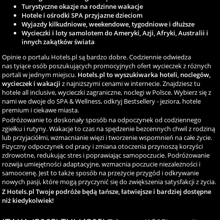
Turystyczne okazje na rodzinne wakacje
Hotele i ośrodki SPA przyjazne dzieciom
Wyjazdy kilkudniowe, weekendowe, tygodniowe i dłuższe
Wycieczki i loty samolotem do Ameryki, Azji, Afryki, Australii i
innych zakątków świata
Opinie o portalu Hotels.pl są bardzo dobre. Codziennie odwiedza
nas tyiące osób poszukujących promocyjnych ofert wycieczek z różnych
portali w jednym miejscu.
Hotels.pl to wyszukiwarka hoteli, noclegów,
wycieczek i wakacji
z najniższymi cenami w internecie. Znajdziesz tu
hotele all inclusive, wycieczki zagraniczne, noclegi w Polsce. Wybierz się z
nami we dwoje do SPA & Wellness, odkryj Bestsellery - jeziora, hotele
premium i ciekawe miasta.
Podróżowanie to doskonały sposób na odpoczynek od codziennego
zgiełku i rutyny. Wakacje to czas na spędzenie bezcennych chwil z rodziną
lub przyjaciółmi, wzmacnianie więzi i tworzenie wspomnień na całe życie.
Fizyczny odpoczynek od pracy i zmiana otoczenia przynoszą korzyści
zdrowotne, redukując stres i poprawiając samopoczucie. Podróżowanie
rozwija umiejętności adaptacyjne, wzmacnia poczucie niezależności i
samoocenę. Jest to także sposób na przeżycie przygód i odkrywanie
nowych pasji, które mogą przyczynić się do zwiększenia satysfakcji z życia.
Z Hotels.pl Twoje podróże będą tańsze, łatwiejsze i bardziej dostępne
niż kiedykolwiek!