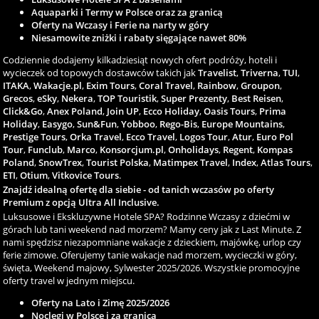
Aquaparki i Termy w Polsce oraz za granicą
Oferty na Wczasy i Ferie na narty w góry
Niesamowite zniżki i rabaty sięgające nawet 80%
Codziennie dodajemy kilkadziesiąt nowych ofert podróży, hoteli i
wycieczek od topowych dostawców takich jak
Travelist
,
Triverna
,
TUI
,
ITAKA
,
Wakacje.pl
,
Exim Tours
,
Coral Travel
,
Rainbow
,
Groupon
,
Grecos
,
eSky
,
Nekera
,
TOP Touristik
,
Super Prezenty
,
Best Reisen
,
Click&Go
,
Anex Poland
,
Join UP
,
Ecco Holiday
,
Oasis Tours
,
Prima
Holiday
,
Easygo
,
Sun&Fun
,
Yobboo
,
Rego-Bis
,
Europe Mountains
,
Prestige Tours
,
Orka Travel
,
Ecco Travel
,
Logos Tour
,
Atur
,
Euro Pol
Tour
,
Funclub
,
Marco
,
Konsorcjum.pl
,
Onholidays
,
Regent
,
Kompas
Poland
,
SnowTrex
,
Tourist Polska
,
Matimpex Travel
,
Index
,
Atlas Tours
,
ETI
,
Otium
,
Vitkovice Tours
.
Znajdź idealną ofertę dla siebie - od tanich wczasów po oferty
Premium z opcją Ultra All Inclusive.
Luksusowe i Ekskluzywne Hotele SPA? Rodzinne Wczasy z dziećmi w
górach lub tani weekend nad morzem? Mamy ceny jak z Last Minute. Z
nami spędzisz niezapomniane wakacje z dzieckiem, majówkę, urlop czy
ferie zimowe. Oferujemy tanie wakacje nad morzem, wycieczki w góry,
święta, Weekend majowy, Sylwester 2025/2026. Wszystkie promocyjne
oferty travel w jednym miejscu.
Oferty na Lato i Zimę 2025/2026
Noclegi w Polsce i za granicą