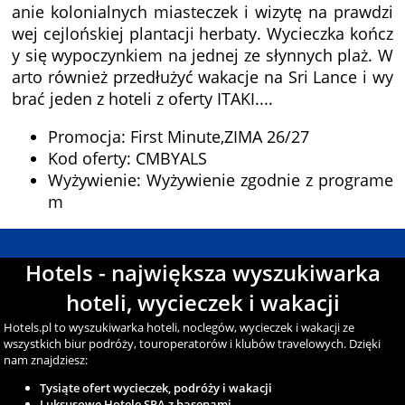
anie kolonialnych miasteczek i wizytę na prawdzi
wej cejlońskiej plantacji herbaty. Wycieczka kończ
y się wypoczynkiem na jednej ze słynnych plaż. W
arto również przedłużyć wakacje na Sri Lance i wy
brać jeden z hoteli z oferty ITAKI....
Promocja: First Minute,ZIMA 26/27
Kod oferty: CMBYALS
Wyżywienie: Wyżywienie zgodnie z programe
m
Hotels - największa wyszukiwarka
hoteli, wycieczek i wakacji
Hotels.pl to wyszukiwarka hoteli, noclegów, wycieczek i wakacji ze
wszystkich biur podróży, touroperatorów i klubów travelowych. Dzięki
nam znajdziesz:
Tysiąte ofert wycieczek, podróży i wakacji
Luksusowe Hotele SPA z basenami