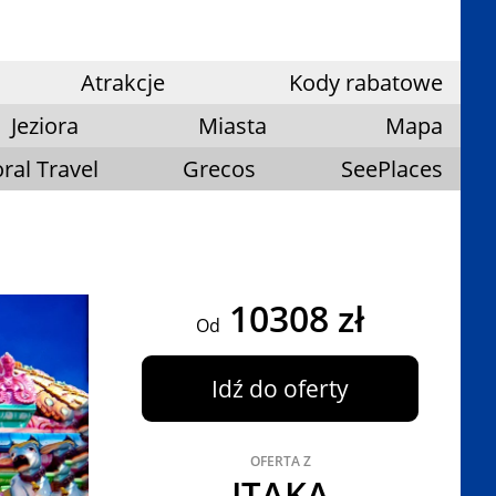
Atrakcje
Kody rabatowe
Jeziora
Miasta
Mapa
ral Travel
Grecos
SeePlaces
10308 zł
Od
Idź do oferty
OFERTA Z
ITAKA