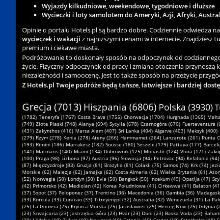
Wyjazdy kilkudniowe, weekendowe, tygodniowe i dłuższe
Wycieczki i loty samolotem do Ameryki, Azji, Afryki, Austra
Opinie o portalu Hotels.pl są bardzo dobre. Codziennie odwiedza n
wycieczek i wakacji
z najniższymi cenami w internecie. Znajdziesz tu 
premium i ciekawe miasta.
Podróżowanie to doskonały sposób na odpoczynek od codziennego zgi
życie. Fizyczny odpoczynek od pracy i zmiana otoczenia przynoszą 
niezależności i samoocenę. Jest to także sposób na przeżycie przygód
Z Hotels.pl Twoje podróże będą tańsze, łatwiejsze i bardziej dost
Grecja (7013)
Hiszpania (6806)
Polska (3930)
T
(1782)
Teneryfa (1767)
Costa Brava (1755)
Chorwacja (1704)
Hurghada (1365)
Malta
(749)
Złote Piaski (748)
Alanya (694)
Sycylia (678)
Czarnogóra (670)
Fuerteventura (
(431)
Zakynthos (416)
Marsa Alam (407)
Sri Lanka (404)
Algarve (403)
Meksyk (400)
(279)
Rzym (278)
Kenia (278)
Ateny (266)
Hammamet (264)
Lanzarote (261)
Punta C
(193)
Rimini (186)
Marrakesz (182)
Sousse (180)
Seszele (179)
Pattaya (177)
Barcel
(141)
Marmaris (140)
Miami (134)
Dubrownik (125)
Monastir (124)
Vlora (121)
Zako
(100)
Praga (98)
Lizbona (97)
Austria (96)
Słowacja (94)
Petrovac (94)
Kefalonia (94)
(87)
Międzyzdroje (83)
Gruzja (81)
Brazylia (81)
Colakli (75)
Samos (74)
Krk (74)
Jezi
Morskie (62)
Malezja (62)
Jamajka (62)
Costa Almeria (62)
Wielka Brytania (61)
Azor
(52)
Norwegia (50)
Londyn (50)
Evia (50)
Bangkok (50)
Incekum (49)
Opatija (47)
Szy
(42)
Primorsko (42)
Mediolan (42)
Korea Południowa (41)
Cirkewwa (41)
Balaton (41
(37)
Sopot (37)
Peloponez (37)
Trentino (36)
Macedonia (36)
Gambia (36)
Madagaska
(33)
Korcula (33)
Curacao (33)
Titreyengol (32)
Australia (32)
Wenezuela (31)
La Pal
(25)
La Gomera (25)
Krynica Morska (25)
Jarosławiec (25)
Herceg Novi (25)
Gdynia (
(23)
Szwajcaria (23)
Jastrzębia Góra (23)
Hvar (23)
Duni (23)
Baska Voda (23)
Bahamy