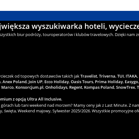
ajwiększa wyszukiwarka hoteli, wyciecze
wszystkich biur podróży, touroperatorów i klubów travelowych. Dzięki nam zn
wycieczek od topowych dostawców takich jak
Travelist
,
Triverna
,
TUI
,
ITAKA
,
o
,
Anex Poland
,
Join UP
,
Ecco Holiday
,
Oasis Tours
,
Prima Holiday
,
Easygo
,
Marco
,
Konsorcjum.pl
,
Onholidays
,
Regent
,
Kompas Poland
,
SnowTrex
,
T
mium z opcją Ultra All Inclusive.
górach lub tani weekend nad morzem? Mamy ceny jak z Last Minute. Z nami
y, święta, Weekend majowy, Sylwester 2025/2026. Wszystkie promocyjne ofe