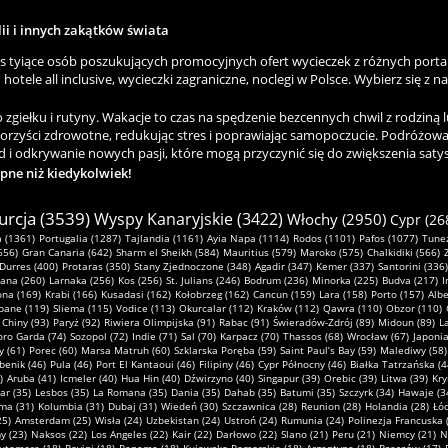
lii i innych zakątków świata
as tyiące osób poszukujących promocyjnych ofert wycieczek z różnych porta
hotele all inclusive, wycieczki zagraniczne, noclegi w Polsce. Wybierz się z n
ełku i rutyny. Wakacje to czas na spędzenie bezcennych chwil z rodziną lu
korzyści zdrowotne, redukując stres i poprawiając samopoczucie. Podróżowa
 i odkrywanie nowych pasji, które mogą przyczynić się do zwiększenia satysfa
ępne niż kiedykolwiek!
urcja (3539)
Wyspy Kanaryjskie (3422)
Włochy (2950)
Cypr (26
 (1361)
Portugalia (1287)
Tajlandia (1161)
Ayia Napa (1114)
Rodos (1101)
Pafos (1077)
Tunez
656)
Gran Canaria (642)
Sharm el Sheikh (584)
Mauritius (579)
Maroko (575)
Chalkidiki (566)
Durres (400)
Protaras (350)
Stany Zjednoczone (348)
Agadir (347)
Kemer (337)
Santorini (336)
ana (260)
Larnaka (256)
Kos (256)
St. Julians (246)
Bodrum (236)
Minorka (225)
Budva (217)
I
ona (169)
Krabi (166)
Kusadasi (162)
Kołobrzeg (162)
Cancun (159)
Lara (158)
Porto (157)
Albe
pane (119)
Sliema (115)
Vodice (113)
Okurcalar (112)
Kraków (112)
Qawra (110)
Obzor (110)
Chiny (93)
Paryż (92)
Riwiera Olimpijska (91)
Rabac (91)
Świeradów-Zdrój (89)
Midoun (89)
L
oro Garda (74)
Sozopol (72)
Indie (71)
Sal (70)
Karpacz (70)
Thassos (68)
Wrocław (67)
Japonia
y (61)
Porec (60)
Marsa Matruh (60)
Szklarska Poręba (59)
Saint Paul’s Bay (59)
Malediwy (58)
benik (46)
Pula (46)
Port El Kantaoui (46)
Filipiny (46)
Cypr Północny (46)
Białka Tatrzańska (4
)
Aruba (41)
Icmeler (40)
Hua Hin (40)
Dźwirzyno (40)
Singapur (39)
Orebic (39)
Litwa (39)
Kry
r (35)
Lesbos (35)
La Romana (35)
Dania (35)
Dahab (35)
Batumi (35)
Szczyrk (34)
Hawaje (3
ma (31)
Kolumbia (31)
Dubaj (31)
Wiedeń (30)
Szczawnica (28)
Reunion (28)
Holandia (28)
Łód
25)
Amsterdam (25)
Wisła (24)
Uzbekistan (24)
Ustroń (24)
Rumunia (24)
Polinezja Francuska 
 (23)
Naksos (22)
Los Angeles (22)
Kair (22)
Darłowo (22)
Slano (21)
Peru (21)
Niemcy (21)
N