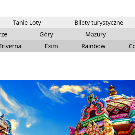
Tanie Loty
Bilety turystyczne
rze
Góry
Mazury
Triverna
Exim
Rainbow
Co