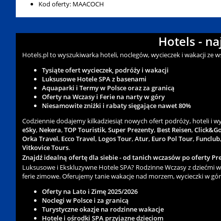
Kod oferty: MAACOCH
Hotels - n
Hotels.pl to wyszukiwarka hoteli, noclegów, wycieczek i wakacji ze 
Tysiąte ofert wycieczek, podróży i wakacji
Luksusowe Hotele SPA z basenami
Aquaparki i Termy w Polsce oraz za granicą
Oferty na Wczasy i Ferie na narty w góry
Niesamowite zniżki i rabaty sięgające nawet 80%
Codziennie dodajemy kilkadziesiąt nowych ofert podróży, hoteli i 
eSky
,
Nekera
,
TOP Touristik
,
Super Prezenty
,
Best Reisen
,
Click&G
Orka Travel
,
Ecco Travel
,
Logos Tour
,
Atur
,
Euro Pol Tour
,
Funclub
Vitkovice Tours
.
Znajdź idealną ofertę dla siebie - od tanich wczasów po oferty Pre
Luksusowe i Ekskluzywne Hotele SPA? Rodzinne Wczasy z dziećmi w 
ferie zimowe. Oferujemy tanie wakacje nad morzem, wycieczki w gór
Oferty na Lato i Zimę 2025/2026
Noclegi w Polsce i za granicą
Turystyczne okazje na rodzinne wakacje
Hotele i ośrodki SPA przyjazne dzieciom