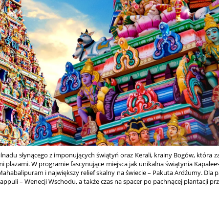
ilnadu słynącego z imponujących świątyń oraz Kerali, krainy Bogów, która 
 plażami. W programie fascynujące miejsca jak unikalna świątynia Kapalees
ahabalipuram i największy relief skalny na świecie – Pakuta Ardźumy. Dla p
puli – Wenecji Wschodu, a także czas na spacer po pachnącej plantacji prz