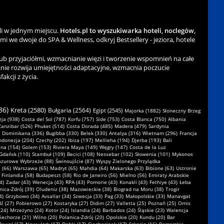
li w jednym miejscu.
Hotels.pl to wyszukiwarka hoteli, noclegów,
ami we dwoje do SPA & Wellness, odkryj Bestsellery - jeziora, hotele
b przyjaciółmi, wzmacnianie więzi i tworzenie wspomnień na całe
nie rozwija umiejętności adaptacyjne, wzmacnia poczucie
kcji z życia.
86)
Kreta (2580)
Bułgaria (2564)
Egipt (2545)
Majorka (1882)
Słoneczny Brzeg
ja (938)
Costa del Sol (787)
Korfu (757)
Side (753)
Costa Blanca (750)
Albania
Zanzibar (526)
Phuket (514)
Costa Dorada (485)
Madera (479)
Sardynia
Dominikana (336)
Bugibba (330)
Belek (330)
Antalya (316)
Wietnam (296)
Francja
ndonezja (204)
Czechy (202)
Ibiza (197)
Mellieha (194)
Djerba (193)
Bali
na (154)
Golem (153)
Riviera Maya (149)
Węgry (147)
Costa de la Luz
Gdańsk (110)
Stambuł (109)
Becici (108)
Nessebar (102)
Słowenia (101)
Mykonos
azurowe Wybrzeże (88)
Świnoujście (87)
Wyspy Zielonego Przylądka
 (66)
Warszawa (65)
Madryt (65)
Mahdia (64)
Makarska (63)
Bibione (63)
Ustronie
Finlandia (58)
Budapeszt (58)
Rio de Janeiro (56)
Mielno (56)
Emiraty Arabskie
4)
Zadar (43)
Wenecja (43)
RPA (43)
Pomorie (43)
Konakli (43)
Fethiye (43)
Łeba
nica-Zdrój (39)
Oludeniz (38)
Mazowieckie (38)
Biograd na Moru (38)
Trogir
4)
Grzybowo (34)
Avsallar (34)
Szwecja (33)
Pag (33)
Małopolskie (33)
Manavgat
ź (27)
Pobierowo (27)
Kostaryka (27)
Didim (27)
Valletta (25)
Poznań (25)
Omis
(24)
Mrzeżyno (24)
Kotor (24)
Islandia (24)
Barbados (24)
Śląskie (23)
Walencja
iechorze (21)
Wilno (20)
Polanica-Zdrój (20)
Opolskie (20)
Kundu (20)
Bar