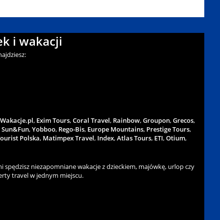
k i wakacji
ajdziesz:
Wakacje.pl
,
Exim Tours
,
Coral Travel
,
Rainbow
,
Groupon
,
Grecos
,
,
Sun&Fun
,
Yobboo
,
Rego-Bis
,
Europe Mountains
,
Prestige Tours
,
ourist Polska
,
Matimpex Travel
,
Index
,
Atlas Tours
,
ETI
,
Otium
,
 spędzisz niezapomniane wakacje z dzieckiem, majówkę, urlop czy
rty travel w jednym miejscu.