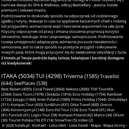
nami we dwoje do SPA & Wellness, odkryj Bestsellery - jeziora, hotele
premium i ciekawe miasta.
Podróżowanie to doskonały sposób na odpoczynek od codziennego
zgiełku i rutyny. Wakacje to czas na spędzenie bezcennych chwil z rodziną
lub przyjaciółmi, wzmacnianie więzi i tworzenie wspomnień na całe życie.
Fizyczny odpoczynek od pracy i zmiana otoczenia przynoszą korzyści
zdrowotne, redukując stres i poprawiając samopoczucie. Podróżowanie
rozwija umiejętności adaptacyjne, wzmacnia poczucie niezależności i
samoocenę. Jest to także sposób na przeżycie przygód i odkrywanie
nowych pasji, które mogą przyczynić się do zwiększenia satysfakcji z życia.
Z Hotels.pl Twoje podróże będą tańsze, łatwiejsze i bardziej dostępne
niż kiedykolwiek!
ITAKA (5034)
TUI (4298)
Triverna (1585)
Travelist
(644)
SeePlaces (538)
Best Reisen (4055)
Coral Travel (2664)
Nekera (2600)
TOP Touristik
(2584)
Oasis Tours (1978)
Click&Go (1816)
Ecco Holiday (1754)
Rainbow
(1724)
Easygo (1368)
Anex Poland (1089)
Prima Holiday (1044)
Onholidays
(511)
Kompas Tour (433)
Sun&Fun (431)
Orka Travel (400)
Grecos
(304)
Konsorcjum.pl (148)
Euro Pol Tour (124)
Ecco Travel (91)
Atur
(81)
Funclub (61)
Logos Tour (58)
Kompas Poland (42)
Marco (34)
Otium
(30)
Tourist Polska (16)
ETI (14)
SnowTrex (5)
Index (2)
© 2026
hotels.pl
-
Kontakt
-
Lista ofert
-
Lista hoteli
-
Mapa
-
Mapa strony
-