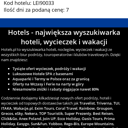
Kod hotelu: LEI90033
Ilość dni za podaną cenę: 7
Hotels - największa wyszukiwarka
hoteli, wycieczek i wakacji
Hotels.pl to wyszukiwarka hoteli, noclegów, wycieczek i wakacji ze
wszystkich biur podróży, touroperatorów i klubów travelowych. Dzięki
nam znajdziesz:
Tysiąte ofert wycieczek, podróży i wakacji
Luksusowe Hotele SPA z basenami
Aquaparki i Termy w Polsce oraz za granicą
Oferty na Wczasy i Ferie na narty w góry
Niesamowite zniżki i rabaty sięgające nawet 80%
Codziennie dodajemy kilkadziesiąt nowych ofert podróży, hoteli i
wycieczek od topowych dostawców takich jak
Travelist
,
Triverna
,
TUI
,
ITAKA
,
Wakacje.pl
,
Exim Tours
,
Coral Travel
,
Rainbow
,
Groupon
,
Grecos
,
eSky
,
Nekera
,
TOP Touristik
,
Super Prezenty
,
Best Reisen
,
Click&Go
,
Anex Poland
,
Join UP
,
Ecco Holiday
,
Oasis Tours
,
Prima
Holiday
,
Easygo
,
Sun&Fun
,
Yobboo
,
Rego-Bis
,
Europe Mountains
,