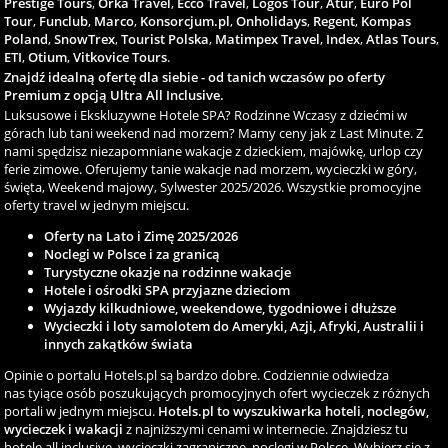
Prestige Tours
,
Orka Travel
,
Ecco Travel
,
Logos Tour
,
Atur
,
Euro Pol
Tour
,
Funclub
,
Marco
,
Konsorcjum.pl
,
Onholidays
,
Regent
,
Kompas
Poland
,
SnowTrex
,
Tourist Polska
,
Matimpex Travel
,
Index
,
Atlas Tours
,
ETI
,
Otium
,
Vitkovice Tours
.
Znajdź idealną ofertę dla siebie - od tanich wczasów po oferty
Premium z opcją Ultra All Inclusive.
Luksusowe i Ekskluzywne Hotele SPA? Rodzinne Wczasy z dziećmi w
górach lub tani weekend nad morzem? Mamy ceny jak z Last Minute. Z
nami spędzisz niezapomniane wakacje z dzieckiem, majówkę, urlop czy
ferie zimowe. Oferujemy tanie wakacje nad morzem, wycieczki w góry,
święta, Weekend majowy, Sylwester 2025/2026. Wszystkie promocyjne
oferty travel w jednym miejscu.
Oferty na Lato i Zimę 2025/2026
Noclegi w Polsce i za granicą
Turystyczne okazje na rodzinne wakacje
Hotele i ośrodki SPA przyjazne dzieciom
Wyjazdy kilkudniowe, weekendowe, tygodniowe i dłuższe
Wycieczki i loty samolotem do Ameryki, Azji, Afryki, Australii i
innych zakątków świata
Opinie o portalu Hotels.pl są bardzo dobre. Codziennie odwiedza
nas tyiące osób poszukujących promocyjnych ofert wycieczek z różnych
portali w jednym miejscu.
Hotels.pl to wyszukiwarka hoteli, noclegów,
wycieczek i wakacji
z najniższymi cenami w internecie. Znajdziesz tu
hotele all inclusive, wycieczki zagraniczne, noclegi w Polsce. Wybierz się z