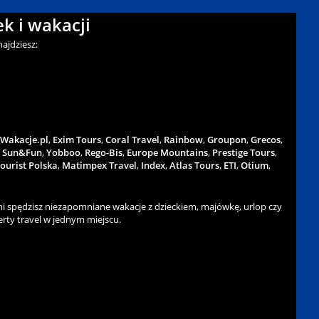
k i wakacji
ajdziesz:
Wakacje.pl
,
Exim Tours
,
Coral Travel
,
Rainbow
,
Groupon
,
Grecos
,
,
Sun&Fun
,
Yobboo
,
Rego-Bis
,
Europe Mountains
,
Prestige Tours
,
ourist Polska
,
Matimpex Travel
,
Index
,
Atlas Tours
,
ETI
,
Otium
,
 spędzisz niezapomniane wakacje z dzieckiem, majówkę, urlop czy
rty travel w jednym miejscu.