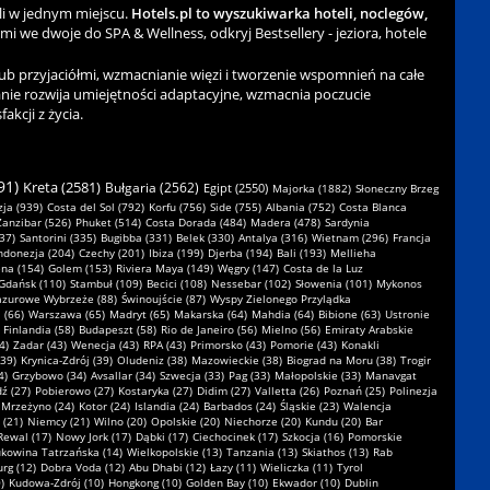
li w jednym miejscu.
Hotels.pl to wyszukiwarka hoteli, noclegów,
ami we dwoje do SPA & Wellness, odkryj Bestsellery - jeziora, hotele
b przyjaciółmi, wzmacnianie więzi i tworzenie wspomnień na całe
nie rozwija umiejętności adaptacyjne, wzmacnia poczucie
kcji z życia.
91)
Kreta (2581)
Bułgaria (2562)
Egipt (2550)
Majorka (1882)
Słoneczny Brzeg
ja (939)
Costa del Sol (792)
Korfu (756)
Side (755)
Albania (752)
Costa Blanca
Zanzibar (526)
Phuket (514)
Costa Dorada (484)
Madera (478)
Sardynia
37)
Santorini (335)
Bugibba (331)
Belek (330)
Antalya (316)
Wietnam (296)
Francja
ndonezja (204)
Czechy (201)
Ibiza (199)
Djerba (194)
Bali (193)
Mellieha
na (154)
Golem (153)
Riviera Maya (149)
Węgry (147)
Costa de la Luz
Gdańsk (110)
Stambuł (109)
Becici (108)
Nessebar (102)
Słowenia (101)
Mykonos
azurowe Wybrzeże (88)
Świnoujście (87)
Wyspy Zielonego Przylądka
 (66)
Warszawa (65)
Madryt (65)
Makarska (64)
Mahdia (64)
Bibione (63)
Ustronie
Finlandia (58)
Budapeszt (58)
Rio de Janeiro (56)
Mielno (56)
Emiraty Arabskie
4)
Zadar (43)
Wenecja (43)
RPA (43)
Primorsko (43)
Pomorie (43)
Konakli
(39)
Krynica-Zdrój (39)
Oludeniz (38)
Mazowieckie (38)
Biograd na Moru (38)
Trogir
4)
Grzybowo (34)
Avsallar (34)
Szwecja (33)
Pag (33)
Małopolskie (33)
Manavgat
ź (27)
Pobierowo (27)
Kostaryka (27)
Didim (27)
Valletta (26)
Poznań (25)
Polinezja
Mrzeżyno (24)
Kotor (24)
Islandia (24)
Barbados (24)
Śląskie (23)
Walencja
 (21)
Niemcy (21)
Wilno (20)
Opolskie (20)
Niechorze (20)
Kundu (20)
Bar
Rewal (17)
Nowy Jork (17)
Dąbki (17)
Ciechocinek (17)
Szkocja (16)
Pomorskie
kowina Tatrzańska (14)
Wielkopolskie (13)
Tanzania (13)
Skiathos (13)
Rab
rg (12)
Dobra Voda (12)
Abu Dhabi (12)
Łazy (11)
Wieliczka (11)
Tyrol
)
Kudowa-Zdrój (10)
Hongkong (10)
Golden Bay (10)
Ekwador (10)
Dublin