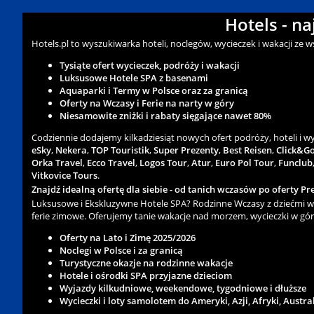
Hotels - n
Hotels.pl to wyszukiwarka hoteli, noclegów, wycieczek i wakacji ze 
Tysiąte ofert wycieczek, podróży i wakacji
Luksusowe Hotele SPA z basenami
Aquaparki i Termy w Polsce oraz za granicą
Oferty na Wczasy i Ferie na narty w góry
Niesamowite zniżki i rabaty sięgające nawet 80%
Codziennie dodajemy kilkadziesiąt nowych ofert podróży, hoteli i 
eSky
,
Nekera
,
TOP Touristik
,
Super Prezenty
,
Best Reisen
,
Click&G
Orka Travel
,
Ecco Travel
,
Logos Tour
,
Atur
,
Euro Pol Tour
,
Funclub
Vitkovice Tours
.
Znajdź idealną ofertę dla siebie - od tanich wczasów po oferty Pre
Luksusowe i Ekskluzywne Hotele SPA? Rodzinne Wczasy z dziećmi w 
ferie zimowe. Oferujemy tanie wakacje nad morzem, wycieczki w gór
Oferty na Lato i Zimę 2025/2026
Noclegi w Polsce i za granicą
Turystyczne okazje na rodzinne wakacje
Hotele i ośrodki SPA przyjazne dzieciom
Wyjazdy kilkudniowe, weekendowe, tygodniowe i dłuższe
Wycieczki i loty samolotem do Ameryki, Azji, Afryki, Austra