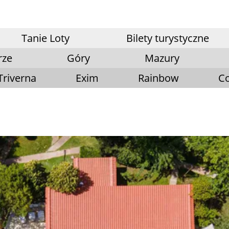
Tanie Loty
Bilety turystyczne
rze
Góry
Mazury
Triverna
Exim
Rainbow
Co