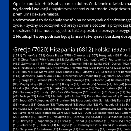
Opinie o portalu Hotels.pl są bardzo dobre. Codziennie odwiedza n
wycieczek i wakacji
z najniższymi cenami w internecie. Znajdziesz tu 
premium i ciekawe miasta.
Podróżowanie to doskonały sposób na odpoczynek od codziennego zgi
życie. Fizyczny odpoczynek od pracy i zmiana otoczenia przynoszą 
niezależności i samoocenę. Jest to także sposób na przeżycie przygód
Z Hotels.pl Twoje podróże będą tańsze, łatwiejsze i bardziej dost
Grecja (7020)
Hiszpania (6812)
Polska (3925)
T
(1781)
Teneryfa (1769)
Costa Brava (1756)
Chorwacja (1707)
Hurghada (1367)
Malta
(749)
Złote Piaski (746)
Alanya (695)
Sycylia (678)
Czarnogóra (670)
Fuerteventura (
(432)
Zakynthos (416)
Marsa Alam (410)
Algarve (405)
Sri Lanka (403)
Durres (402)
(278)
Rzym (277)
Kenia (277)
Ateny (267)
Hammamet (264)
Punta Cana (262)
Lanzar
(191)
Rimini (184)
Marrakesz (182)
Sousse (180)
Pattaya (178)
Seszele (177)
Barcel
(141)
Marmaris (140)
Miami (134)
Dubrownik (125)
Monastir (124)
Vlora (122)
Zako
(100)
Praga (98)
Lizbona (98)
Austria (96)
Słowacja (94)
Petrovac (94)
Kefalonia (94)
(86)
Międzyzdroje (83)
Gruzja (81)
Brazylia (81)
Colakli (75)
Samos (74)
Krk (74)
Jezi
Morskie (62)
Malezja (62)
Jamajka (62)
Costa Almeria (62)
Wielka Brytania (61)
Azor
(52)
Norwegia (50)
Londyn (50)
Evia (50)
Bangkok (50)
Incekum (49)
Opatija (47)
Szy
(43)
Fethiye (43)
Łeba (42)
Mediolan (42)
Aruba (42)
Korea Południowa (41)
Cirkeww
(37)
Sopot (37)
Peloponez (37)
Trentino (36)
Macedonia (36)
Gambia (36)
Dania (36
(33)
Korcula (33)
Curacao (33)
Titreyengol (32)
Australia (32)
Wenezuela (31)
La Pal
Francuska (25)
Omis (25)
La Gomera (25)
Krynica Morska (25)
Jarosławiec (25)
Herce
(23)
Szwajcaria (23)
Jastrzębia Góra (23)
Hvar (23)
Duni (23)
Baska Voda (23)
Bahamy
(20)
Łódzkie (19)
Tulum (19)
Novigrad (19)
Estonia (19)
Cavtat (19)
Sztokholm (18)
S
(16)
Olsztyn (16)
Kopenhaga (16)
Ustka (15)
Nepal (15)
Namibia (15)
Kiris (15)
Trzę
(13)
Petrcane (13)
Ozdere (13)
Muszyna (13)
Dolnośląskie (13)
Bałczik (13)
Władysł
(11)
Nałęczów (11)
Katerini (11)
Florencja (11)
Duszniki-Zdrój (11)
Cenger (11)
Busko