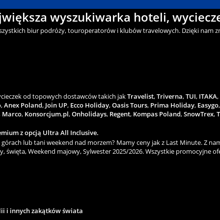
ajwiększa wyszukiwarka hoteli, wyciecze
wszystkich biur podróży, touroperatorów i klubów travelowych. Dzięki nam zn
wycieczek od topowych dostawców takich jak
Travelist
,
Triverna
,
TUI
,
ITAKA
,
o
,
Anex Poland
,
Join UP
,
Ecco Holiday
,
Oasis Tours
,
Prima Holiday
,
Easygo
,
Marco
,
Konsorcjum.pl
,
Onholidays
,
Regent
,
Kompas Poland
,
SnowTrex
,
T
mium z opcją Ultra All Inclusive.
górach lub tani weekend nad morzem? Mamy ceny jak z Last Minute. Z nami
y, święta, Weekend majowy, Sylwester 2025/2026. Wszystkie promocyjne ofe
lii i innych zakątków świata