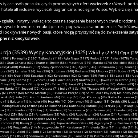
as tyiące osób poszukujących promocyjnych ofert wycieczek z różnych porta
hotele all inclusive, wycieczki zagraniczne, noclegi w Polsce. Wybierz się z n
ełku i rutyny. Wakacje to czas na spędzenie bezcennych chwil z rodziną lu
korzyści zdrowotne, redukując stres i poprawiając samopoczucie. Podróżowa
 i odkrywanie nowych pasji, które mogą przyczynić się do zwiększenia satysfa
ępne niż kiedykolwiek!
urcja (3539)
Wyspy Kanaryjskie (3425)
Włochy (2949)
Cypr (26
 (1361)
Portugalia (1290)
Tajlandia (1163)
Ayia Napa (1117)
Rodos (1107)
Pafos (1078)
Tunez
661)
Gran Canaria (637)
Sharm el Sheikh (584)
Mauritius (579)
Maroko (574)
Chalkidiki (566)
Meksyk (400)
Protaras (352)
Stany Zjednoczone (348)
Agadir (346)
Dominikana (338)
Kemer (3
ote (262)
Larnaka (256)
Kos (256)
St. Julians (248)
Bodrum (236)
Minorka (225)
Budva (217)
I
ona (169)
Krabi (166)
Kusadasi (162)
Kołobrzeg (162)
Cancun (159)
Porto (158)
Lara (158)
Albe
pane (119)
Sliema (115)
Vodice (114)
Okurcalar (112)
Kraków (112)
Qawra (110)
Obzor (110)
Chiny (93)
Riwiera Olimpijska (91)
Rabac (91)
Paryż (91)
Świeradów-Zdrój (90)
Midoun (89)
L
oro Garda (74)
Sozopol (72)
Karpacz (71)
Indie (71)
Sal (70)
Thassos (68)
Wrocław (67)
Japonia
y (61)
Porec (60)
Marsa Matruh (60)
Szklarska Poręba (59)
Saint Paul’s Bay (59)
Malediwy (58)
benik (46)
Pula (46)
Port El Kantaoui (46)
Filipiny (46)
Cypr Północny (46)
Białka Tatrzańska (4
a (41)
Balaton (41)
Icmeler (40)
Hua Hin (40)
Dźwirzyno (40)
Singapur (39)
Orebic (39)
Litwa 
)
Madagaskar (35)
Lesbos (35)
La Romana (35)
Dahab (35)
Batumi (35)
Szczyrk (34)
Hawaje (3
ma (31)
Kolumbia (31)
Dubaj (31)
Wiedeń (30)
Szczawnica (28)
Reunion (28)
Holandia (28)
Łód
g Novi (25)
Gdynia (25)
Amsterdam (25)
Wisła (24)
Uzbekistan (24)
Ustroń (24)
Rumunia (24)
 (23)
Naksos (22)
Los Angeles (22)
Kair (22)
Darłowo (22)
Slano (21)
Polanica-Zdrój (21)
Peru
utomore (18)
Rovinj (18)
Panama (18)
Kujawsko-Pomorskie (18)
Argentyna (18)
Rzeszów (17)
sacz (14)
Pogorzelica (14)
Międzywodzie (14)
Karaburun (14)
Jelenia Góra (14)
Irlandia (14)
Bu
awowo (12)
Ulcinj (12)
Split (12)
Sarigerme (12)
Saranda (12)
Salvador (12)
Kanada (12)
Edynbu
-Zdrój (11)
Bol (11)
Sosnówka (10)
Sarbinowo (10)
Samana (10)
Puerto Plata (10)
Marsylia (10