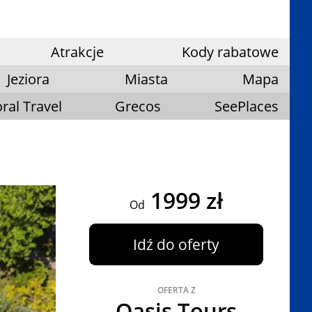
Atrakcje
Kody rabatowe
Jeziora
Miasta
Mapa
ral Travel
Grecos
SeePlaces
1999 zł
Od
Idź do oferty
OFERTA Z
Oasis Tours