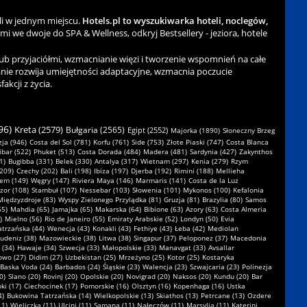
li w jednym miejscu.
Hotels.pl to wyszukiwarka hoteli, noclegów,
ami we dwoje do SPA & Wellness, odkryj Bestsellery - jeziora, hotele
b przyjaciółmi, wzmacnianie więzi i tworzenie wspomnień na całe
nie rozwija umiejętności adaptacyjne, wzmacnia poczucie
kcji z życia.
96)
Kreta (2579)
Bułgaria (2565)
Egipt (2552)
Majorka (1890)
Słoneczny Brzeg
ja (946)
Costa del Sol (781)
Korfu (761)
Side (753)
Złote Piaski (747)
Costa Blanca
ibar (522)
Phuket (513)
Costa Dorada (484)
Madera (481)
Sardynia (427)
Zakynthos
1)
Bugibba (331)
Belek (330)
Antalya (317)
Wietnam (297)
Kenia (279)
Rzym
(209)
Czechy (202)
Bali (198)
Ibiza (197)
Djerba (192)
Rimini (188)
Mellieha
em (149)
Węgry (147)
Riviera Maya (146)
Marmaris (141)
Costa de la Luz
zor (108)
Stambuł (107)
Nessebar (103)
Słowenia (101)
Mykonos (100)
Kefalonia
Międzyzdroje (83)
Wyspy Zielonego Przylądka (81)
Gruzja (81)
Brazylia (80)
Samos
65)
Mahdia (65)
Jamajka (65)
Makarska (64)
Bibione (63)
Azory (63)
Costa Almeria
)
Mielno (56)
Rio de Janeiro (55)
Emiraty Arabskie (52)
Londyn (50)
Evia
atrzańska (44)
Wenecja (43)
Konakli (43)
Fethiye (43)
Łeba (42)
Mediolan
udeniz (38)
Mazowieckie (38)
Litwa (38)
Singapur (37)
Peloponez (37)
Macedonia
 (34)
Hawaje (34)
Szwecja (33)
Małopolskie (33)
Manavgat (33)
Avsallar
owo (27)
Didim (27)
Uzbekistan (25)
Mrzeżyno (25)
Kotor (25)
Kostaryka
Baska Voda (24)
Barbados (24)
Śląskie (23)
Walencja (23)
Szwajcaria (23)
Polinezja
0)
Slano (20)
Rovinj (20)
Opolskie (20)
Novigrad (20)
Naksos (20)
Kundu (20)
Bar
ki (17)
Ciechocinek (17)
Pomorskie (16)
Olsztyn (16)
Kopenhaga (16)
Ustka
4)
Bukowina Tatrzańska (14)
Wielkopolskie (13)
Skiathos (13)
Petrcane (13)
Ozdere
11)
Wieliczka (11)
Ulcinj (11)
Samana (11)
Nałęczów (11)
Marsylia (11)
Katerini