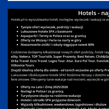
Hotels - n
Hotels.pl to wyszukiwarka hoteli, noclegów, wycieczek i wakacji ze 
Tysiąte ofert wycieczek, podróży i wakacji
Luksusowe Hotele SPA z basenami
Aquaparki i Termy w Polsce oraz za granicą
Oferty na Wczasy i Ferie na narty w góry
Niesamowite zniżki i rabaty sięgające nawet 80%
Codziennie dodajemy kilkadziesiąt nowych ofert podróży, hoteli i 
eSky
,
Nekera
,
TOP Touristik
,
Super Prezenty
,
Best Reisen
,
Click&G
Orka Travel
,
Ecco Travel
,
Logos Tour
,
Atur
,
Euro Pol Tour
,
Funclub
Vitkovice Tours
.
Znajdź idealną ofertę dla siebie - od tanich wczasów po oferty Pre
Luksusowe i Ekskluzywne Hotele SPA? Rodzinne Wczasy z dziećmi w 
ferie zimowe. Oferujemy tanie wakacje nad morzem, wycieczki w gór
Oferty na Lato i Zimę 2025/2026
Noclegi w Polsce i za granicą
Turystyczne okazje na rodzinne wakacje
Hotele i ośrodki SPA przyjazne dzieciom
Wyjazdy kilkudniowe, weekendowe, tygodniowe i dłuższe
Wycieczki i loty samolotem do Ameryki, Azji, Afryki, Austra