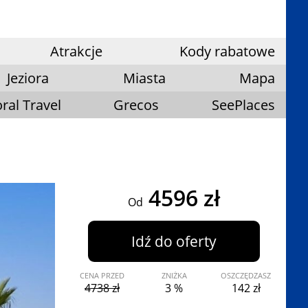
Atrakcje
Kody rabatowe
Jeziora
Miasta
Mapa
ral Travel
Grecos
SeePlaces
4596 zł
Od
Idź do oferty
CENA PRZED
ZNIŻKA
OSZCZĘDZASZ
4738 zł
3 %
142 zł