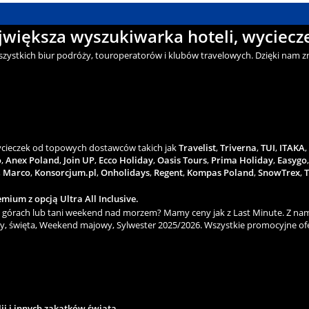
ajwiększa wyszukiwarka hoteli, wyciecze
wszystkich biur podróży, touroperatorów i klubów travelowych. Dzięki nam zn
wycieczek od topowych dostawców takich jak
Travelist
,
Triverna
,
TUI
,
ITAKA
,
o
,
Anex Poland
,
Join UP
,
Ecco Holiday
,
Oasis Tours
,
Prima Holiday
,
Easygo
,
Marco
,
Konsorcjum.pl
,
Onholidays
,
Regent
,
Kompas Poland
,
SnowTrex
,
T
mium z opcją Ultra All Inclusive.
górach lub tani weekend nad morzem? Mamy ceny jak z Last Minute. Z nami
y, święta, Weekend majowy, Sylwester 2025/2026. Wszystkie promocyjne ofe
lii i innych zakątków świata