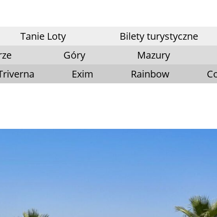
Tanie Loty
Bilety turystyczne
rze
Góry
Mazury
Triverna
Exim
Rainbow
Co