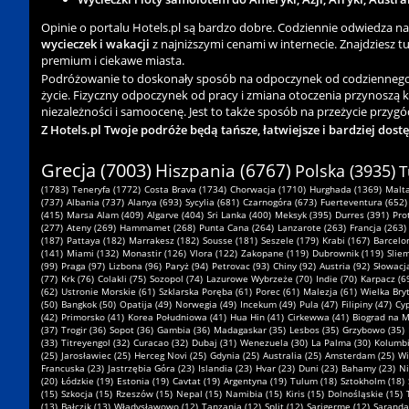
Opinie o portalu Hotels.pl są bardzo dobre. Codziennie odwiedza n
wycieczek i wakacji
z najniższymi cenami w internecie. Znajdziesz tu 
premium i ciekawe miasta.
Podróżowanie to doskonały sposób na odpoczynek od codziennego zgi
życie. Fizyczny odpoczynek od pracy i zmiana otoczenia przynoszą 
niezależności i samoocenę. Jest to także sposób na przeżycie przygód
Z Hotels.pl Twoje podróże będą tańsze, łatwiejsze i bardziej dost
Grecja (7003)
Hiszpania (6767)
Polska (3935)
T
(1783)
Teneryfa (1772)
Costa Brava (1734)
Chorwacja (1710)
Hurghada (1369)
Malta
(737)
Albania (737)
Alanya (693)
Sycylia (681)
Czarnogóra (673)
Fuerteventura (652)
(415)
Marsa Alam (409)
Algarve (404)
Sri Lanka (400)
Meksyk (395)
Durres (391)
Pro
(277)
Ateny (269)
Hammamet (268)
Punta Cana (264)
Lanzarote (263)
Francja (263)
(187)
Pattaya (182)
Marrakesz (182)
Sousse (181)
Seszele (179)
Krabi (167)
Barcelo
(141)
Miami (132)
Monastir (126)
Vlora (122)
Zakopane (119)
Dubrownik (119)
Slie
(99)
Praga (97)
Lizbona (96)
Paryż (94)
Petrovac (93)
Chiny (92)
Austria (92)
Słowacja
(77)
Krk (76)
Colakli (75)
Sozopol (74)
Lazurowe Wybrzeże (70)
Indie (70)
Karpacz (6
(62)
Ustronie Morskie (61)
Szklarska Poręba (61)
Porec (61)
Malezja (61)
Wielka Bryt
(50)
Bangkok (50)
Opatija (49)
Norwegia (49)
Incekum (49)
Pula (47)
Filipiny (47)
Cyp
(42)
Primorsko (41)
Korea Południowa (41)
Hua Hin (41)
Cirkewwa (41)
Biograd na M
(37)
Trogir (36)
Sopot (36)
Gambia (36)
Madagaskar (35)
Lesbos (35)
Grzybowo (35)
(33)
Titreyengol (32)
Curacao (32)
Dubaj (31)
Wenezuela (30)
La Palma (30)
Kolumbi
(25)
Jarosławiec (25)
Herceg Novi (25)
Gdynia (25)
Australia (25)
Amsterdam (25)
Wi
Francuska (23)
Jastrzębia Góra (23)
Islandia (23)
Hvar (23)
Duni (23)
Bahamy (23)
Ni
(20)
Łódzkie (19)
Estonia (19)
Cavtat (19)
Argentyna (19)
Tulum (18)
Sztokholm (18)
(15)
Szkocja (15)
Rzeszów (15)
Nepal (15)
Namibia (15)
Kiris (15)
Dolnośląskie (15)
(13)
Bałczik (13)
Władysławowo (12)
Tanzania (12)
Split (12)
Sarigerme (12)
Saranda