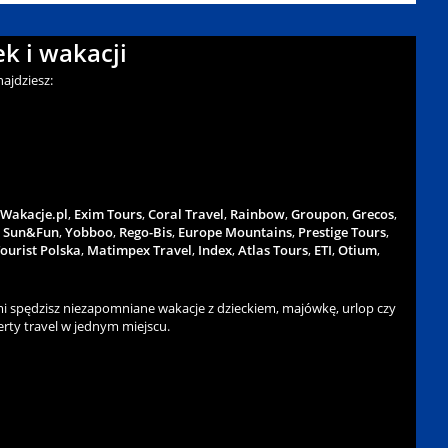
k i wakacji
ajdziesz:
Wakacje.pl
,
Exim Tours
,
Coral Travel
,
Rainbow
,
Groupon
,
Grecos
,
,
Sun&Fun
,
Yobboo
,
Rego-Bis
,
Europe Mountains
,
Prestige Tours
,
ourist Polska
,
Matimpex Travel
,
Index
,
Atlas Tours
,
ETI
,
Otium
,
 spędzisz niezapomniane wakacje z dzieckiem, majówkę, urlop czy
rty travel w jednym miejscu.