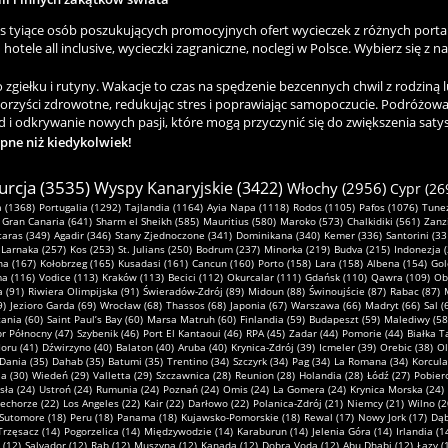
as tyiące osób poszukujących promocyjnych ofert wycieczek z różnych porta
hotele all inclusive, wycieczki zagraniczne, noclegi w Polsce. Wybierz się z n
ełku i rutyny. Wakacje to czas na spędzenie bezcennych chwil z rodziną lu
korzyści zdrowotne, redukując stres i poprawiając samopoczucie. Podróżowa
 i odkrywanie nowych pasji, które mogą przyczynić się do zwiększenia satysfa
ępne niż kiedykolwiek!
urcja (3535)
Wyspy Kanaryjskie (3422)
Włochy (2956)
Cypr (26
 (1368)
Portugalia (1292)
Tajlandia (1164)
Ayia Napa (1118)
Rodos (1105)
Pafos (1076)
Tunez
Gran Canaria (641)
Sharm el Sheikh (585)
Mauritius (580)
Maroko (573)
Chalkidiki (561)
Zanz
taras (349)
Agadir (346)
Stany Zjednoczone (341)
Dominikana (340)
Kemer (336)
Santorini (33
Larnaka (257)
Kos (253)
St. Julians (250)
Bodrum (237)
Minorka (219)
Budva (215)
Indonezja 
na (167)
Kołobrzeg (165)
Kusadasi (161)
Cancun (160)
Porto (158)
Lara (158)
Albena (154)
Gol
ma (116)
Vodice (113)
Kraków (113)
Becici (112)
Okurcalar (111)
Gdańsk (110)
Qawra (109)
Ob
 (91)
Riwiera Olimpijska (91)
Świeradów-Zdrój (89)
Midoun (88)
Świnoujście (87)
Rabac (87)
9)
Jezioro Garda (69)
Wrocław (68)
Thassos (68)
Japonia (67)
Warszawa (66)
Madryt (66)
Sal (
ania (60)
Saint Paul’s Bay (60)
Marsa Matruh (60)
Finlandia (59)
Budapeszt (59)
Malediwy (58
r Północny (47)
Szybenik (46)
Port El Kantaoui (46)
RPA (45)
Zadar (44)
Pomorie (44)
Białka T
oru (41)
Dźwirzyno (40)
Balaton (40)
Aruba (40)
Krynica-Zdrój (39)
Icmeler (39)
Orebic (38)
Ol
Dania (35)
Dahab (35)
Batumi (35)
Trentino (34)
Szczyrk (34)
Pag (34)
La Romana (34)
Korcula
a (30)
Wiedeń (29)
Valletta (29)
Szczawnica (28)
Reunion (28)
Holandia (28)
Łódź (27)
Pobier
sła (24)
Ustroń (24)
Rumunia (24)
Poznań (24)
Omis (24)
La Gomera (24)
Krynica Morska (24)
echorze (22)
Los Angeles (22)
Kair (22)
Darłowo (22)
Polanica-Zdrój (21)
Niemcy (21)
Wilno (2
Sutomore (18)
Peru (18)
Panama (18)
Kujawsko-Pomorskie (18)
Rewal (17)
Nowy Jork (17)
Dąb
Trzęsacz (14)
Pogorzelica (14)
Międzywodzie (14)
Karaburun (14)
Jelenia Góra (14)
Irlandia (1
 (12)
Salvador (12)
Rab (12)
Muszyna (12)
Kanada (12)
Dobra Voda (12)
Abu Dhabi (12)
Łazy (