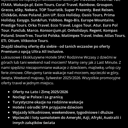
ITAKA
,
Wakacje.pl
,
Exim Tours
,
Coral Travel
,
Rainbow
,
Groupon
,
Grecos
,
eSky
,
Nekera
,
TOP Touristik
,
Super Prezenty
,
Best Reisen
,
Click&Go
,
Anex Poland
,
Join UP
,
Ecco Holiday
,
Oasis Tours
,
Prima
Holiday
,
Easygo
,
Sun&Fun
,
Yobboo
,
Rego-Bis
,
Europe Mountains
,
Prestige Tours
,
Orka Travel
,
Ecco Travel
,
Logos Tour
,
Atur
,
Euro Pol
Tour
,
Funclub
,
Marco
,
Konsorcjum.pl
,
Onholidays
,
Regent
,
Kompas
Poland
,
SnowTrex
,
Tourist Polska
,
Matimpex Travel
,
Index
,
Atlas Tours
,
ETI
,
Otium
,
Vitkovice Tours
.
Znajdź idealną ofertę dla siebie - od tanich wczasów po oferty
Premium z opcją Ultra All Inclusive.
Luksusowe i Ekskluzywne Hotele SPA? Rodzinne Wczasy z dziećmi w
górach lub tani weekend nad morzem? Mamy ceny jak z Last Minute. Z
nami spędzisz niezapomniane wakacje z dzieckiem, majówkę, urlop czy
ferie zimowe. Oferujemy tanie wakacje nad morzem, wycieczki w góry,
święta, Weekend majowy, Sylwester 2025/2026. Wszystkie promocyjne
oferty travel w jednym miejscu.
Oferty na Lato i Zimę 2025/2026
Noclegi w Polsce i za granicą
Turystyczne okazje na rodzinne wakacje
Hotele i ośrodki SPA przyjazne dzieciom
Wyjazdy kilkudniowe, weekendowe, tygodniowe i dłuższe
Wycieczki i loty samolotem do Ameryki, Azji, Afryki, Australii i
innych zakątków świata