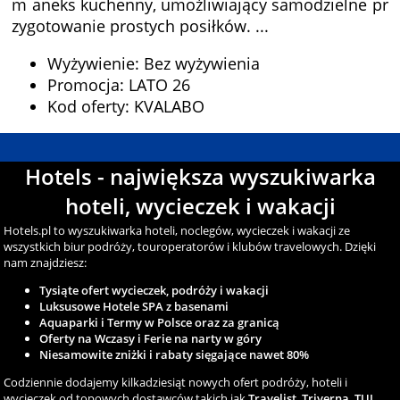
m aneks kuchenny, umożliwiający samodzielne pr
zygotowanie prostych posiłków. ...
Wyżywienie: Bez wyżywienia
Promocja: LATO 26
Kod oferty: KVALABO
Hotels - największa wyszukiwarka
hoteli, wycieczek i wakacji
Hotels.pl to wyszukiwarka hoteli, noclegów, wycieczek i wakacji ze
wszystkich biur podróży, touroperatorów i klubów travelowych. Dzięki
nam znajdziesz:
Tysiąte ofert wycieczek, podróży i wakacji
Luksusowe Hotele SPA z basenami
Aquaparki i Termy w Polsce oraz za granicą
Oferty na Wczasy i Ferie na narty w góry
Niesamowite zniżki i rabaty sięgające nawet 80%
Codziennie dodajemy kilkadziesiąt nowych ofert podróży, hoteli i
wycieczek od topowych dostawców takich jak
Travelist
,
Triverna
,
TUI
,