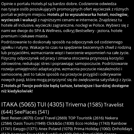
Opinie o portalu Hotels.pl są bardzo dobre. Codziennie odwiedza
nas tyiące osób poszukujących promocyjnych ofert wycieczek z różnych
portali w jednym miejscu.
Hotels.pl to wyszukiwarka hoteli, noclegów,
wycieczek i wakacji
z najniższymi cenami w internecie. Znajdziesz tu
hotele all inclusive, wycieczki zagraniczne, noclegi w Polsce. Wybierz się z
nami we dwoje do SPA & Wellness, odkryj Bestsellery - jeziora, hotele
premium i ciekawe miasta.
Podróżowanie to doskonały sposób na odpoczynek od codziennego
zgiełku i rutyny. Wakacje to czas na spędzenie bezcennych chwil z rodziną
lub przyjaciółmi, wzmacnianie więzi i tworzenie wspomnień na całe życie.
Fizyczny odpoczynek od pracy i zmiana otoczenia przynoszą korzyści
zdrowotne, redukując stres i poprawiając samopoczucie. Podróżowanie
rozwija umiejętności adaptacyjne, wzmacnia poczucie niezależności i
samoocenę. Jest to także sposób na przeżycie przygód i odkrywanie
nowych pasji, które mogą przyczynić się do zwiększenia satysfakcji z życia.
Z Hotels.pl Twoje podróże będą tańsze, łatwiejsze i bardziej dostępne
niż kiedykolwiek!
ITAKA (5065)
TUI (4305)
Triverna (1585)
Travelist
(644)
SeePlaces (541)
Best Reisen (4070)
Coral Travel (2669)
TOP Touristik (2616)
Nekera
(2584)
Oasis Tours (1949)
Click&Go (1830)
Ecco Holiday (1743)
Rainbow
(1741)
Easygo (1371)
Anex Poland (1079)
Prima Holiday (1060)
Onholidays