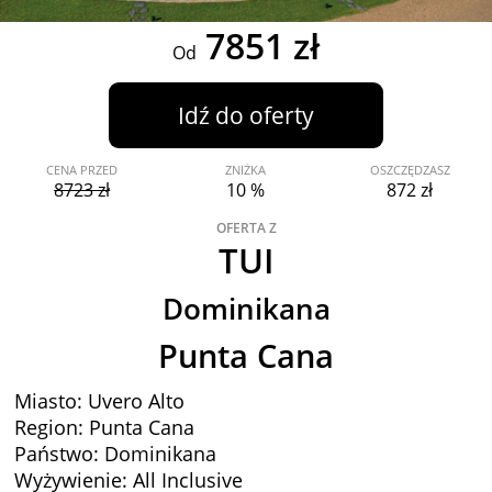
7851 zł
Od
Idź do oferty
CENA PRZED
ZNIŻKA
OSZCZĘDZASZ
8723 zł
10 %
872 zł
OFERTA Z
TUI
Dominikana
Punta Cana
Miasto: Uvero Alto
Region: Punta Cana
Państwo: Dominikana
Wyżywienie: All Inclusive