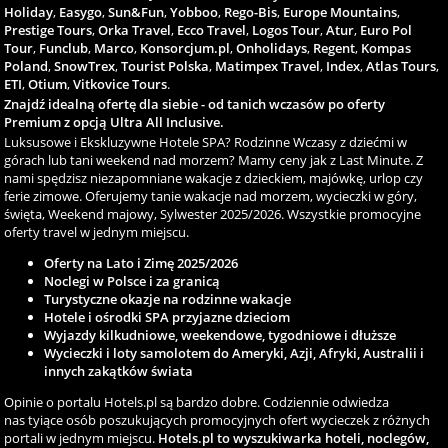
Holiday
,
Easygo
,
Sun&Fun
,
Yobboo
,
Rego-Bis
,
Europe Mountains
,
Prestige Tours
,
Orka Travel
,
Ecco Travel
,
Logos Tour
,
Atur
,
Euro Pol
Tour
,
Funclub
,
Marco
,
Konsorcjum.pl
,
Onholidays
,
Regent
,
Kompas
Poland
,
SnowTrex
,
Tourist Polska
,
Matimpex Travel
,
Index
,
Atlas Tours
,
ETI
,
Otium
,
Vitkovice Tours
.
Znajdź idealną ofertę dla siebie - od tanich wczasów po oferty
Premium z opcją Ultra All Inclusive.
Luksusowe i Ekskluzywne Hotele SPA? Rodzinne Wczasy z dziećmi w
górach lub tani weekend nad morzem? Mamy ceny jak z Last Minute. Z
nami spędzisz niezapomniane wakacje z dzieckiem, majówkę, urlop czy
ferie zimowe. Oferujemy tanie wakacje nad morzem, wycieczki w góry,
święta, Weekend majowy, Sylwester 2025/2026. Wszystkie promocyjne
oferty travel w jednym miejscu.
Oferty na Lato i Zimę 2025/2026
Noclegi w Polsce i za granicą
Turystyczne okazje na rodzinne wakacje
Hotele i ośrodki SPA przyjazne dzieciom
Wyjazdy kilkudniowe, weekendowe, tygodniowe i dłuższe
Wycieczki i loty samolotem do Ameryki, Azji, Afryki, Australii i
innych zakątków świata
Opinie o portalu Hotels.pl są bardzo dobre. Codziennie odwiedza
nas tyiące osób poszukujących promocyjnych ofert wycieczek z różnych
portali w jednym miejscu.
Hotels.pl to wyszukiwarka hoteli, noclegów,