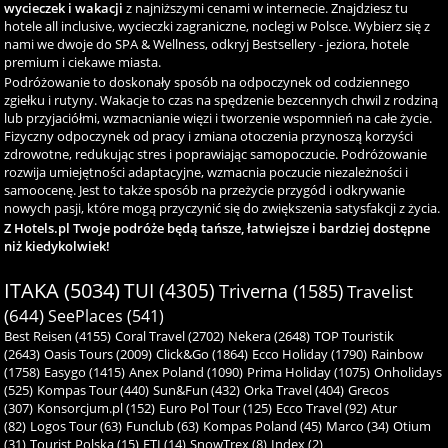
wycieczek i wakacji
z najniższymi cenami w internecie. Znajdziesz tu
hotele all inclusive, wycieczki zagraniczne, noclegi w Polsce. Wybierz się z
nami we dwoje do SPA & Wellness, odkryj Bestsellery - jeziora, hotele
premium i ciekawe miasta.
Podróżowanie to doskonały sposób na odpoczynek od codziennego
zgiełku i rutyny. Wakacje to czas na spędzenie bezcennych chwil z rodziną
lub przyjaciółmi, wzmacnianie więzi i tworzenie wspomnień na całe życie.
Fizyczny odpoczynek od pracy i zmiana otoczenia przynoszą korzyści
zdrowotne, redukując stres i poprawiając samopoczucie. Podróżowanie
rozwija umiejętności adaptacyjne, wzmacnia poczucie niezależności i
samoocenę. Jest to także sposób na przeżycie przygód i odkrywanie
nowych pasji, które mogą przyczynić się do zwiększenia satysfakcji z życia.
Z Hotels.pl Twoje podróże będą tańsze, łatwiejsze i bardziej dostępne
niż kiedykolwiek!
ITAKA (5034)
TUI (4305)
Triverna (1585)
Travelist
(644)
SeePlaces (541)
Best Reisen (4155)
Coral Travel (2702)
Nekera (2648)
TOP Touristik
(2643)
Oasis Tours (2009)
Click&Go (1864)
Ecco Holiday (1790)
Rainbow
(1758)
Easygo (1415)
Anex Poland (1090)
Prima Holiday (1075)
Onholidays
(525)
Kompas Tour (440)
Sun&Fun (432)
Orka Travel (404)
Grecos
(307)
Konsorcjum.pl (152)
Euro Pol Tour (125)
Ecco Travel (92)
Atur
(82)
Logos Tour (63)
Funclub (63)
Kompas Poland (45)
Marco (34)
Otium
(31)
Tourist Polska (15)
ETI (14)
SnowTrex (8)
Index (2)