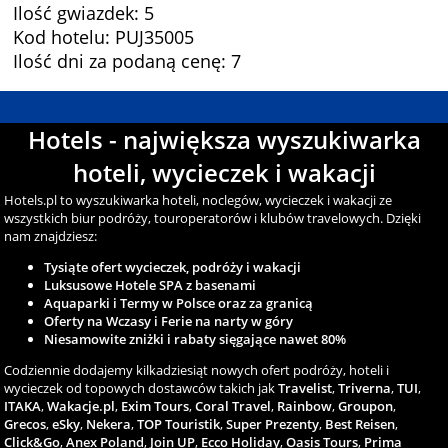
Ilość gwiazdek: 5
Kod hotelu: PUJ35005
Ilość dni za podaną cenę: 7
Hotels - największa wyszukiwarka
hoteli, wycieczek i wakacji
Hotels.pl to wyszukiwarka hoteli, noclegów, wycieczek i wakacji ze
wszystkich biur podróży, touroperatorów i klubów travelowych. Dzięki
nam znajdziesz:
Tysiąte ofert wycieczek, podróży i wakacji
Luksusowe Hotele SPA z basenami
Aquaparki i Termy w Polsce oraz za granicą
Oferty na Wczasy i Ferie na narty w góry
Niesamowite zniżki i rabaty sięgające nawet 80%
Codziennie dodajemy kilkadziesiąt nowych ofert podróży, hoteli i
wycieczek od topowych dostawców takich jak
Travelist
,
Triverna
,
TUI
,
ITAKA
,
Wakacje.pl
,
Exim Tours
,
Coral Travel
,
Rainbow
,
Groupon
,
Grecos
,
eSky
,
Nekera
,
TOP Touristik
,
Super Prezenty
,
Best Reisen
,
Click&Go
,
Anex Poland
,
Join UP
,
Ecco Holiday
,
Oasis Tours
,
Prima