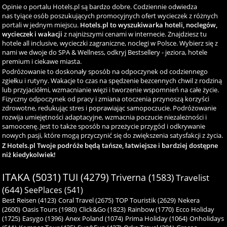
Opinie o portalu Hotels.pl są bardzo dobre. Codziennie odwiedza
nas tyiące osób poszukujących promocyjnych ofert wycieczek z różnych
portali w jednym miejscu.
Hotels.pl to wyszukiwarka hoteli, noclegów,
wycieczek i wakacji
z najniższymi cenami w internecie. Znajdziesz tu
hotele all inclusive, wycieczki zagraniczne, noclegi w Polsce. Wybierz się z
nami we dwoje do SPA & Wellness, odkryj Bestsellery - jeziora, hotele
premium i ciekawe miasta.
Podróżowanie to doskonały sposób na odpoczynek od codziennego
zgiełku i rutyny. Wakacje to czas na spędzenie bezcennych chwil z rodziną
lub przyjaciółmi, wzmacnianie więzi i tworzenie wspomnień na całe życie.
Fizyczny odpoczynek od pracy i zmiana otoczenia przynoszą korzyści
zdrowotne, redukując stres i poprawiając samopoczucie. Podróżowanie
rozwija umiejętności adaptacyjne, wzmacnia poczucie niezależności i
samoocenę. Jest to także sposób na przeżycie przygód i odkrywanie
nowych pasji, które mogą przyczynić się do zwiększenia satysfakcji z życia.
Z Hotels.pl Twoje podróże będą tańsze, łatwiejsze i bardziej dostępne
niż kiedykolwiek!
ITAKA (5031)
TUI (4279)
Triverna (1583)
Travelist
(644)
SeePlaces (541)
Best Reisen (4123)
Coral Travel (2675)
TOP Touristik (2629)
Nekera
(2600)
Oasis Tours (1980)
Click&Go (1823)
Rainbow (1770)
Ecco Holiday
(1725)
Easygo (1396)
Anex Poland (1074)
Prima Holiday (1064)
Onholidays