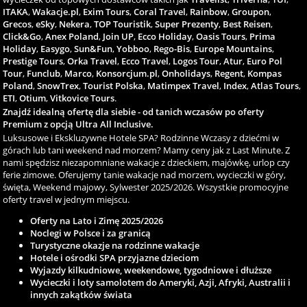
ITAKA
,
Wakacje.pl
,
Exim Tours
,
Coral Travel
,
Rainbow
,
Groupon
,
Grecos
,
eSky
,
Nekera
,
TOP Touristik
,
Super Prezenty
,
Best Reisen
,
Click&Go
,
Anex Poland
,
Join UP
,
Ecco Holiday
,
Oasis Tours
,
Prima
Holiday
,
Easygo
,
Sun&Fun
,
Yobboo
,
Rego-Bis
,
Europe Mountains
,
Prestige Tours
,
Orka Travel
,
Ecco Travel
,
Logos Tour
,
Atur
,
Euro Pol
Tour
,
Funclub
,
Marco
,
Konsorcjum.pl
,
Onholidays
,
Regent
,
Kompas
Poland
,
SnowTrex
,
Tourist Polska
,
Matimpex Travel
,
Index
,
Atlas Tours
,
ETI
,
Otium
,
Vitkovice Tours
.
Znajdź idealną ofertę dla siebie - od tanich wczasów po oferty
Premium z opcją Ultra All Inclusive.
Luksusowe i Ekskluzywne Hotele SPA? Rodzinne Wczasy z dziećmi w
górach lub tani weekend nad morzem? Mamy ceny jak z Last Minute. Z
nami spędzisz niezapomniane wakacje z dzieckiem, majówkę, urlop czy
ferie zimowe. Oferujemy tanie wakacje nad morzem, wycieczki w góry,
święta, Weekend majowy, Sylwester 2025/2026. Wszystkie promocyjne
oferty travel w jednym miejscu.
Oferty na Lato i Zimę 2025/2026
Noclegi w Polsce i za granicą
Turystyczne okazje na rodzinne wakacje
Hotele i ośrodki SPA przyjazne dzieciom
Wyjazdy kilkudniowe, weekendowe, tygodniowe i dłuższe
Wycieczki i loty samolotem do Ameryki, Azji, Afryki, Australii i
innych zakątków świata