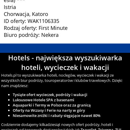
esia) ***
Istria
Chorwacja, Katoro
ID oferty: WAK1106335
Rodzaj oferty: First Minute
Biuro podróży: Nekera
Hotels - największa wyszukiwarka
hoteli, wycieczek i wakacji
Hotels.pl to wyszukiwarka hoteli, noclegów, wycieczek i wakacji ze
wszystkich biur podróży, touroperatorów i klubów travelowych. Dzięki
nam znajdziesz:
Tysiąte ofert wycieczek, podróży i wakacji
Luksusowe Hotele SPA z basenami
Aquaparki i Termy w Polsce oraz za granicą
Oferty na Wczasy i Ferie na narty w góry
Niesamowite zniżki i rabaty sięgające nawet 80%
Codziennie dodajemy kilkadziesiąt nowych ofert podróży, hoteli i
wycieczek od topowych dostawców takich jak
Travelist
,
Triverna
,
TUI
,