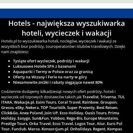
Hotels - największa wyszukiwarka
hoteli, wycieczek i wakacji
Hotels.pl to wyszukiwarka hoteli, noclegów, wycieczek i wakacji ze
wszystkich biur podróży, touroperatorów i klubów travelowych. Dzięki
nam znajdziesz:
Tysiąte ofert wycieczek, podróży i wakacji
Luksusowe Hotele SPA z basenami
Aquaparki i Termy w Polsce oraz za granicą
Oferty na Wczasy i Ferie na narty w góry
Niesamowite zniżki i rabaty sięgające nawet 80%
Codziennie dodajemy kilkadziesiąt nowych ofert podróży, hoteli i
wycieczek od topowych dostawców takich jak
Travelist
,
Triverna
,
TUI
,
ITAKA
,
Wakacje.pl
,
Exim Tours
,
Coral Travel
,
Rainbow
,
Groupon
,
Grecos
,
eSky
,
Nekera
,
TOP Touristik
,
Super Prezenty
,
Best Reisen
,
Click&Go
,
Anex Poland
,
Join UP
,
Ecco Holiday
,
Oasis Tours
,
Prima
Holiday
,
Easygo
,
Sun&Fun
,
Yobboo
,
Rego-Bis
,
Europe Mountains
,
Prestige Tours
,
Orka Travel
,
Ecco Travel
,
Logos Tour
,
Atur
,
Euro Pol
Tour
,
Funclub
,
Marco
,
Konsorcjum.pl
,
Onholidays
,
Regent
,
Kompas