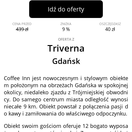
Idź do oferty
CENA PRZED
ZNIŻKA
OSZCZĘDZASZ
439 zł
9 %
40 zł
OFERTA Z
Triverna
Gdańsk
Coffee Inn jest nowoczesnym i stylowym obiekte
m położonym na obrzeżach Gdańska w spokojnej
okolicy, niedaleko zjazdu z Trójmiejskiej obwodni
cy. Do samego centrum miasta odległość wynosi
niecałe 9 km. Obiekt powstał z połączenia pasji d
o kawy i zamiłowania do właściwego odpoczynku.
Obiekt swoim gościom oferuje 12 bogato wyposa