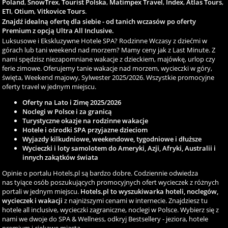
Poland
,
SnowTrex
,
Tourist Polska
,
Matimpex Travel
,
Index
,
Atlas Tours
,
ETI
,
Otium
,
Vitkovice Tours
.
Znajdź idealną ofertę dla siebie - od tanich wczasów po oferty
Premium z opcją Ultra All Inclusive.
Luksusowe i Ekskluzywne Hotele SPA? Rodzinne Wczasy z dziećmi w
górach lub tani weekend nad morzem? Mamy ceny jak z Last Minute. Z
nami spędzisz niezapomniane wakacje z dzieckiem, majówkę, urlop czy
ferie zimowe. Oferujemy tanie wakacje nad morzem, wycieczki w góry,
święta, Weekend majowy, Sylwester 2025/2026. Wszystkie promocyjne
oferty travel w jednym miejscu.
Oferty na Lato i Zimę 2025/2026
Noclegi w Polsce i za granicą
Turystyczne okazje na rodzinne wakacje
Hotele i ośrodki SPA przyjazne dzieciom
Wyjazdy kilkudniowe, weekendowe, tygodniowe i dłuższe
Wycieczki i loty samolotem do Ameryki, Azji, Afryki, Australii i
innych zakątków świata
Opinie o portalu Hotels.pl są bardzo dobre. Codziennie odwiedza
nas tyiące osób poszukujących promocyjnych ofert wycieczek z różnych
portali w jednym miejscu.
Hotels.pl to wyszukiwarka hoteli, noclegów,
wycieczek i wakacji
z najniższymi cenami w internecie. Znajdziesz tu
hotele all inclusive, wycieczki zagraniczne, noclegi w Polsce. Wybierz się z
nami we dwoje do SPA & Wellness, odkryj Bestsellery - jeziora, hotele