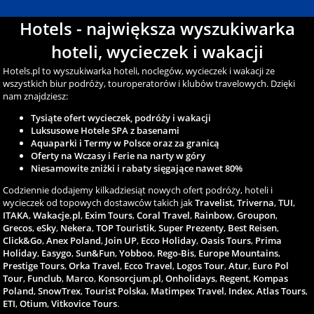
Hotels - największa wyszukiwarka
hoteli, wycieczek i wakacji
Hotels.pl to wyszukiwarka hoteli, noclegów, wycieczek i wakacji ze
wszystkich biur podróży, touroperatorów i klubów travelowych. Dzięki
nam znajdziesz:
Tysiąte ofert wycieczek, podróży i wakacji
Luksusowe Hotele SPA z basenami
Aquaparki i Termy w Polsce oraz za granicą
Oferty na Wczasy i Ferie na narty w góry
Niesamowite zniżki i rabaty sięgające nawet 80%
Codziennie dodajemy kilkadziesiąt nowych ofert podróży, hoteli i
wycieczek od topowych dostawców takich jak
Travelist
,
Triverna
,
TUI
,
ITAKA
,
Wakacje.pl
,
Exim Tours
,
Coral Travel
,
Rainbow
,
Groupon
,
Grecos
,
eSky
,
Nekera
,
TOP Touristik
,
Super Prezenty
,
Best Reisen
,
Click&Go
,
Anex Poland
,
Join UP
,
Ecco Holiday
,
Oasis Tours
,
Prima
Holiday
,
Easygo
,
Sun&Fun
,
Yobboo
,
Rego-Bis
,
Europe Mountains
,
Prestige Tours
,
Orka Travel
,
Ecco Travel
,
Logos Tour
,
Atur
,
Euro Pol
Tour
,
Funclub
,
Marco
,
Konsorcjum.pl
,
Onholidays
,
Regent
,
Kompas
Poland
,
SnowTrex
,
Tourist Polska
,
Matimpex Travel
,
Index
,
Atlas Tours
,
ETI
,
Otium
,
Vitkovice Tours
.