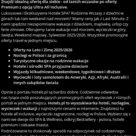
Znajdź idealną ofertę dla siebie - od tanich wczasów po oferty
Premium z opcją Ultra All Inclusive.
Luksusowe i Ekskluzywne Hotele SPA? Rodzinne Wczasy z dziećmi w
górach lub tani weekend nad morzem? Mamy ceny jak z Last Minute. Z
nami spędzisz niezapomniane wakacje z dzieckiem, majówkę, urlop czy
ferie zimowe. Oferujemy tanie wakacje nad morzem, wycieczki w góry,
święta, Weekend majowy, Sylwester 2025/2026. Wszystkie promocyjne
oferty travel w jednym miejscu.
Oferty na Lato i Zimę 2025/2026
Noclegi w Polsce i za granicą
Turystyczne okazje na rodzinne wakacje
Hotele i ośrodki SPA przyjazne dzieciom
Wyjazdy kilkudniowe, weekendowe, tygodniowe i dłuższe
Wycieczki i loty samolotem do Ameryki, Azji, Afryki, Australii i
innych zakątków świata
Opinie o portalu Hotels.pl są bardzo dobre. Codziennie odwiedza
nas tyiące osób poszukujących promocyjnych ofert wycieczek z różnych
portali w jednym miejscu.
Hotels.pl to wyszukiwarka hoteli, noclegów,
wycieczek i wakacji
z najniższymi cenami w internecie. Znajdziesz tu
hotele all inclusive, wycieczki zagraniczne, noclegi w Polsce. Wybierz się z
nami we dwoje do SPA & Wellness, odkryj Bestsellery - jeziora, hotele
premium i ciekawe miasta.
Podróżowanie to doskonały sposób na odpoczynek od codziennego