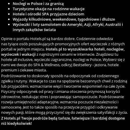
Noclegi w Polsce i za granicą
Turystyczne okazje na rodzinne wakacje
Hotele i ośrodki SPA przyjazne dzieciom
Wyjazdy kilkudniowe, weekendowe, tygodniowe i dłuższe
Wycieczki i loty samolotem do Ameryki, Azji, Afryki, Australii i
innych zakątków świata
Opinie o portalu Hotels.pl są bardzo dobre. Codziennie odwiedza
nas tyiące osób poszukujących promocyjnych ofert wycieczek z różnych
portali w jednym miejscu.
Hotels.pl to wyszukiwarka hoteli, noclegów,
wycieczek i wakacji
z najniższymi cenami w internecie. Znajdziesz tu
hotele all inclusive, wycieczki zagraniczne, noclegi w Polsce. Wybierz się z
nami we dwoje do SPA & Wellness, odkryj Bestsellery - jeziora, hotele
premium i ciekawe miasta.
Podróżowanie to doskonały sposób na odpoczynek od codziennego
zgiełku i rutyny. Wakacje to czas na spędzenie bezcennych chwil z rodziną
lub przyjaciółmi, wzmacnianie więzi i tworzenie wspomnień na całe życie.
Fizyczny odpoczynek od pracy i zmiana otoczenia przynoszą korzyści
zdrowotne, redukując stres i poprawiając samopoczucie. Podróżowanie
rozwija umiejętności adaptacyjne, wzmacnia poczucie niezależności i
samoocenę. Jest to także sposób na przeżycie przygód i odkrywanie
nowych pasji, które mogą przyczynić się do zwiększenia satysfakcji z życia.
Z Hotels.pl Twoje podróże będą tańsze, łatwiejsze i bardziej dostępne
niż kiedykolwiek!