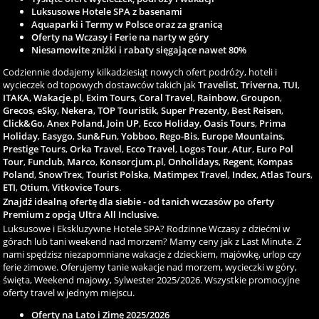
Luksusowe Hotele SPA z basenami
Aquaparki i Termy w Polsce oraz za granicą
Oferty na Wczasy i Ferie na narty w góry
Niesamowite zniżki i rabaty sięgające nawet 80%
Codziennie dodajemy kilkadziesiąt nowych ofert podróży, hoteli i
wycieczek od topowych dostawców takich jak
Travelist
,
Triverna
,
TUI
,
ITAKA
,
Wakacje.pl
,
Exim Tours
,
Coral Travel
,
Rainbow
,
Groupon
,
Grecos
,
eSky
,
Nekera
,
TOP Touristik
,
Super Prezenty
,
Best Reisen
,
Click&Go
,
Anex Poland
,
Join UP
,
Ecco Holiday
,
Oasis Tours
,
Prima
Holiday
,
Easygo
,
Sun&Fun
,
Yobboo
,
Rego-Bis
,
Europe Mountains
,
Prestige Tours
,
Orka Travel
,
Ecco Travel
,
Logos Tour
,
Atur
,
Euro Pol
Tour
,
Funclub
,
Marco
,
Konsorcjum.pl
,
Onholidays
,
Regent
,
Kompas
Poland
,
SnowTrex
,
Tourist Polska
,
Matimpex Travel
,
Index
,
Atlas Tours
,
ETI
,
Otium
,
Vitkovice Tours
.
Znajdź idealną ofertę dla siebie - od tanich wczasów po oferty
Premium z opcją Ultra All Inclusive.
Luksusowe i Ekskluzywne Hotele SPA? Rodzinne Wczasy z dziećmi w
górach lub tani weekend nad morzem? Mamy ceny jak z Last Minute. Z
nami spędzisz niezapomniane wakacje z dzieckiem, majówkę, urlop czy
ferie zimowe. Oferujemy tanie wakacje nad morzem, wycieczki w góry,
święta, Weekend majowy, Sylwester 2025/2026. Wszystkie promocyjne
oferty travel w jednym miejscu.
Oferty na Lato i Zimę 2025/2026