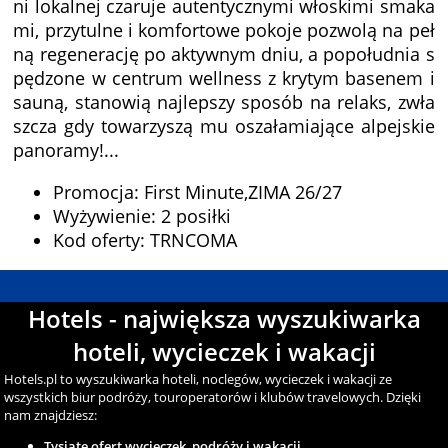
ni lokalnej czaruje autentycznymi włoskimi smaka
mi, przytulne i komfortowe pokoje pozwolą na peł
ną regenerację po aktywnym dniu, a popołudnia s
pędzone w centrum wellness z krytym basenem i
sauną, stanowią najlepszy sposób na relaks, zwła
szcza gdy towarzyszą mu oszałamiające alpejskie
panoramy!...
Promocja: First Minute,ZIMA 26/27
Wyżywienie: 2 posiłki
Kod oferty: TRNCOMA
Hotels - największa wyszukiwarka
hoteli, wycieczek i wakacji
Hotels.pl to wyszukiwarka hoteli, noclegów, wycieczek i wakacji ze
wszystkich biur podróży, touroperatorów i klubów travelowych. Dzięki
nam znajdziesz:
Tysiąte ofert wycieczek, podróży i wakacji