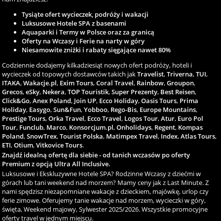
Tysiąte ofert wycieczek, podróży i wakacji
Luksusowe Hotele SPA z basenami
Aquaparki i Termy w Polsce oraz za granicą
Oferty na Wczasy i Ferie na narty w góry
Niesamowite zniżki i rabaty sięgające nawet 80%
Codziennie dodajemy kilkadziesiąt nowych ofert podróży, hoteli i
wycieczek od topowych dostawców takich jak
Travelist
,
Triverna
,
TUI
,
ITAKA
,
Wakacje.pl
,
Exim Tours
,
Coral Travel
,
Rainbow
,
Groupon
,
Grecos
,
eSky
,
Nekera
,
TOP Touristik
,
Super Prezenty
,
Best Reisen
,
Click&Go
,
Anex Poland
,
Join UP
,
Ecco Holiday
,
Oasis Tours
,
Prima
Holiday
,
Easygo
,
Sun&Fun
,
Yobboo
,
Rego-Bis
,
Europe Mountains
,
Prestige Tours
,
Orka Travel
,
Ecco Travel
,
Logos Tour
,
Atur
,
Euro Pol
Tour
,
Funclub
,
Marco
,
Konsorcjum.pl
,
Onholidays
,
Regent
,
Kompas
Poland
,
SnowTrex
,
Tourist Polska
,
Matimpex Travel
,
Index
,
Atlas Tours
,
ETI
,
Otium
,
Vitkovice Tours
.
Znajdź idealną ofertę dla siebie - od tanich wczasów po oferty
Premium z opcją Ultra All Inclusive.
Luksusowe i Ekskluzywne Hotele SPA? Rodzinne Wczasy z dziećmi w
górach lub tani weekend nad morzem? Mamy ceny jak z Last Minute. Z
nami spędzisz niezapomniane wakacje z dzieckiem, majówkę, urlop czy
ferie zimowe. Oferujemy tanie wakacje nad morzem, wycieczki w góry,
święta, Weekend majowy, Sylwester 2025/2026. Wszystkie promocyjne
oferty travel w jednym miejscu.