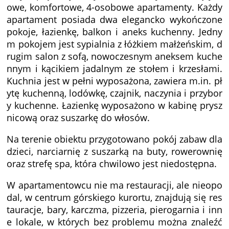
owe, komfortowe, 4-osobowe apartamenty. Każdy
apartament posiada dwa elegancko wykończone
pokoje, łazienkę, balkon i aneks kuchenny. Jedny
m pokojem jest sypialnia z łóżkiem małżeńskim, d
rugim salon z sofą, nowoczesnym aneksem kuche
nnym i kącikiem jadalnym ze stołem i krzesłami.
Kuchnia jest w pełni wyposażona, zawiera m.in. pł
ytę kuchenną, lodówkę, czajnik, naczynia i przybor
y kuchenne. Łazienkę wyposażono w kabinę prysz
nicową oraz suszarkę do włosów.
Na terenie obiektu przygotowano pokój zabaw dla
dzieci, narciarnię z suszarką na buty, rowerownię
oraz strefę spa, która chwilowo jest niedostępna.
W apartamentowcu nie ma restauracji, ale nieopo
dal, w centrum górskiego kurortu, znajdują się res
tauracje, bary, karczma, pizzeria, pierogarnia i inn
e lokale, w których bez problemu można znaleźć