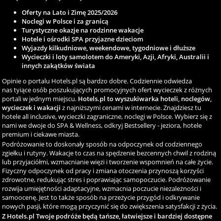
Oferty na Lato i Zimę 2025/2026
Noclegi w Polsce i za granicą
Turystyczne okazje na rodzinne wakacje
Hotele i ośrodki SPA przyjazne dzieciom
Wyjazdy kilkudniowe, weekendowe, tygodniowe i dłuższe
Wycieczki i loty samolotem do Ameryki, Azji, Afryki, Australii i
innych zakątków świata
Opinie o portalu Hotels.pl są bardzo dobre. Codziennie odwiedza
nas tyiące osób poszukujących promocyjnych ofert wycieczek z różnych
portali w jednym miejscu.
Hotels.pl to wyszukiwarka hoteli, noclegów,
wycieczek i wakacji
z najniższymi cenami w internecie. Znajdziesz tu
hotele all inclusive, wycieczki zagraniczne, noclegi w Polsce. Wybierz się z
nami we dwoje do SPA & Wellness, odkryj Bestsellery - jeziora, hotele
premium i ciekawe miasta.
Podróżowanie to doskonały sposób na odpoczynek od codziennego
zgiełku i rutyny. Wakacje to czas na spędzenie bezcennych chwil z rodziną
lub przyjaciółmi, wzmacnianie więzi i tworzenie wspomnień na całe życie.
Fizyczny odpoczynek od pracy i zmiana otoczenia przynoszą korzyści
zdrowotne, redukując stres i poprawiając samopoczucie. Podróżowanie
rozwija umiejętności adaptacyjne, wzmacnia poczucie niezależności i
samoocenę. Jest to także sposób na przeżycie przygód i odkrywanie
nowych pasji, które mogą przyczynić się do zwiększenia satysfakcji z życia.
Z Hotels.pl Twoje podróże będą tańsze, łatwiejsze i bardziej dostępne