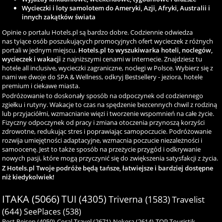
Wycieczki i loty samolotem do Ameryki, Azji, Afryki, Australii i
innych zakątków świata
Opinie o portalu Hotels.pl są bardzo dobre. Codziennie odwiedza
nas tyiące osób poszukujących promocyjnych ofert wycieczek z różnych
portali w jednym miejscu.
Hotels.pl to wyszukiwarka hoteli, noclegów,
wycieczek i wakacji
z najniższymi cenami w internecie. Znajdziesz tu
hotele all inclusive, wycieczki zagraniczne, noclegi w Polsce. Wybierz się z
nami we dwoje do SPA & Wellness, odkryj Bestsellery - jeziora, hotele
premium i ciekawe miasta.
Podróżowanie to doskonały sposób na odpoczynek od codziennego
zgiełku i rutyny. Wakacje to czas na spędzenie bezcennych chwil z rodziną
lub przyjaciółmi, wzmacnianie więzi i tworzenie wspomnień na całe życie.
Fizyczny odpoczynek od pracy i zmiana otoczenia przynoszą korzyści
zdrowotne, redukując stres i poprawiając samopoczucie. Podróżowanie
rozwija umiejętności adaptacyjne, wzmacnia poczucie niezależności i
samoocenę. Jest to także sposób na przeżycie przygód i odkrywanie
nowych pasji, które mogą przyczynić się do zwiększenia satysfakcji z życia.
Z Hotels.pl Twoje podróże będą tańsze, łatwiejsze i bardziej dostępne
niż kiedykolwiek!
ITAKA (5066)
TUI (4305)
Triverna (1583)
Travelist
(644)
SeePlaces (538)
Best Reisen (4050)
Coral Travel (2671)
Nekera (2614)
TOP Touristik