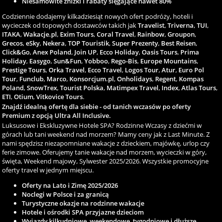
Niesamowite zniżki i rabaty sięgające nawet 80%
Codziennie dodajemy kilkadziesiąt nowych ofert podróży, hoteli i
wycieczek od topowych dostawców takich jak
Travelist
,
Triverna
,
TUI
,
ITAKA
,
Wakacje.pl
,
Exim Tours
,
Coral Travel
,
Rainbow
,
Groupon
,
Grecos
,
eSky
,
Nekera
,
TOP Touristik
,
Super Prezenty
,
Best Reisen
,
Click&Go
,
Anex Poland
,
Join UP
,
Ecco Holiday
,
Oasis Tours
,
Prima
Holiday
,
Easygo
,
Sun&Fun
,
Yobboo
,
Rego-Bis
,
Europe Mountains
,
Prestige Tours
,
Orka Travel
,
Ecco Travel
,
Logos Tour
,
Atur
,
Euro Pol
Tour
,
Funclub
,
Marco
,
Konsorcjum.pl
,
Onholidays
,
Regent
,
Kompas
Poland
,
SnowTrex
,
Tourist Polska
,
Matimpex Travel
,
Index
,
Atlas Tours
,
ETI
,
Otium
,
Vitkovice Tours
.
Znajdź idealną ofertę dla siebie - od tanich wczasów po oferty
Premium z opcją Ultra All Inclusive.
Luksusowe i Ekskluzywne Hotele SPA? Rodzinne Wczasy z dziećmi w
górach lub tani weekend nad morzem? Mamy ceny jak z Last Minute. Z
nami spędzisz niezapomniane wakacje z dzieckiem, majówkę, urlop czy
ferie zimowe. Oferujemy tanie wakacje nad morzem, wycieczki w góry,
święta, Weekend majowy, Sylwester 2025/2026. Wszystkie promocyjne
oferty travel w jednym miejscu.
Oferty na Lato i Zimę 2025/2026
Noclegi w Polsce i za granicą
Turystyczne okazje na rodzinne wakacje
Hotele i ośrodki SPA przyjazne dzieciom
Wyjazdy kilkudniowe, weekendowe, tygodniowe i dłuższe