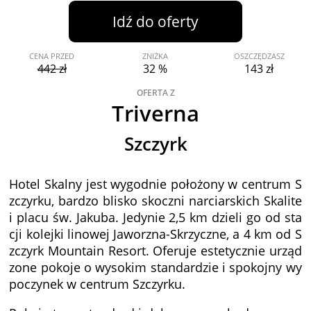
Idź do oferty
CENA PRZED
ZNIŻKA
OSZCZĘDZASZ
442 zł
32 %
143 zł
OFERTA Z
Triverna
Szczyrk
Hotel Skalny jest wygodnie położony w centrum S
zczyrku, bardzo blisko skoczni narciarskich Skalite
i placu św. Jakuba. Jedynie 2,5 km dzieli go od sta
cji kolejki linowej Jaworzna-Skrzyczne, a 4 km od S
zczyrk Mountain Resort. Oferuje estetycznie urząd
zone pokoje o wysokim standardzie i spokojny wy
poczynek w centrum Szczyrku.