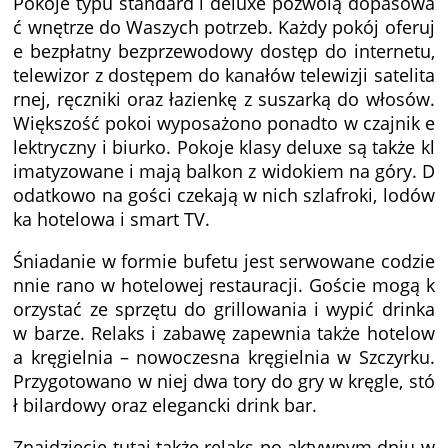
Pokoje typu standard i deluxe pozwolą dopasowa
ć wnętrze do Waszych potrzeb. Każdy pokój oferuj
e bezpłatny bezprzewodowy dostęp do internetu,
telewizor z dostępem do kanałów telewizji satelita
rnej, ręczniki oraz łazienkę z suszarką do włosów.
Większość pokoi wyposażono ponadto w czajnik e
lektryczny i biurko. Pokoje klasy deluxe są także kl
imatyzowane i mają balkon z widokiem na góry. D
odatkowo na gości czekają w nich szlafroki, lodów
ka hotelowa i smart TV.
Śniadanie w formie bufetu jest serwowane codzie
nnie rano w hotelowej restauracji. Goście mogą k
orzystać ze sprzętu do grillowania i wypić drinka
w barze. Relaks i zabawę zapewnia także hotelow
a kręgielnia – nowoczesna kręgielnia w Szczyrku.
Przygotowano w niej dwa tory do gry w kręgle, stó
ł bilardowy oraz elegancki drink bar.
Znajdziecie tutaj także relaks po aktywnym dniu w