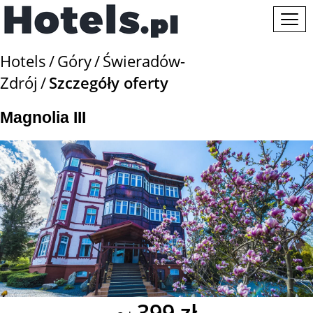
Hotels
Góry
Świeradów-
Zdrój
Szczegóły oferty
Magnolia III
399 zł