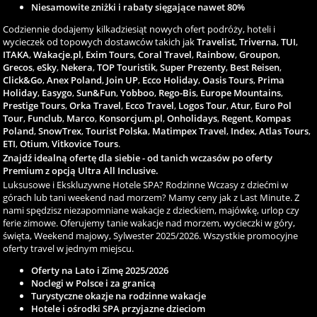
Niesamowite zniżki i rabaty sięgające nawet 80%
Codziennie dodajemy kilkadziesiąt nowych ofert podróży, hoteli i
wycieczek od topowych dostawców takich jak
Travelist
,
Triverna
,
TUI
,
ITAKA
,
Wakacje.pl
,
Exim Tours
,
Coral Travel
,
Rainbow
,
Groupon
,
Grecos
,
eSky
,
Nekera
,
TOP Touristik
,
Super Prezenty
,
Best Reisen
,
Click&Go
,
Anex Poland
,
Join UP
,
Ecco Holiday
,
Oasis Tours
,
Prima
Holiday
,
Easygo
,
Sun&Fun
,
Yobboo
,
Rego-Bis
,
Europe Mountains
,
Prestige Tours
,
Orka Travel
,
Ecco Travel
,
Logos Tour
,
Atur
,
Euro Pol
Tour
,
Funclub
,
Marco
,
Konsorcjum.pl
,
Onholidays
,
Regent
,
Kompas
Poland
,
SnowTrex
,
Tourist Polska
,
Matimpex Travel
,
Index
,
Atlas Tours
,
ETI
,
Otium
,
Vitkovice Tours
.
Znajdź idealną ofertę dla siebie - od tanich wczasów po oferty
Premium z opcją Ultra All Inclusive.
Luksusowe i Ekskluzywne Hotele SPA? Rodzinne Wczasy z dziećmi w
górach lub tani weekend nad morzem? Mamy ceny jak z Last Minute. Z
nami spędzisz niezapomniane wakacje z dzieckiem, majówkę, urlop czy
ferie zimowe. Oferujemy tanie wakacje nad morzem, wycieczki w góry,
święta, Weekend majowy, Sylwester 2025/2026. Wszystkie promocyjne
oferty travel w jednym miejscu.
Oferty na Lato i Zimę 2025/2026
Noclegi w Polsce i za granicą
Turystyczne okazje na rodzinne wakacje
Hotele i ośrodki SPA przyjazne dzieciom