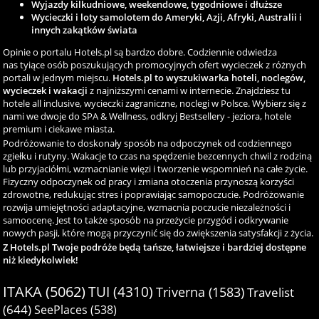
Wyjazdy kilkudniowe, weekendowe, tygodniowe i dłuższe
Wycieczki i loty samolotem do Ameryki, Azji, Afryki, Australii i
innych zakątków świata
Opinie o portalu Hotels.pl są bardzo dobre. Codziennie odwiedza
nas tyiące osób poszukujących promocyjnych ofert wycieczek z różnych
portali w jednym miejscu.
Hotels.pl to wyszukiwarka hoteli, noclegów,
wycieczek i wakacji
z najniższymi cenami w internecie. Znajdziesz tu
hotele all inclusive, wycieczki zagraniczne, noclegi w Polsce. Wybierz się z
nami we dwoje do SPA & Wellness, odkryj Bestsellery - jeziora, hotele
premium i ciekawe miasta.
Podróżowanie to doskonały sposób na odpoczynek od codziennego
zgiełku i rutyny. Wakacje to czas na spędzenie bezcennych chwil z rodziną
lub przyjaciółmi, wzmacnianie więzi i tworzenie wspomnień na całe życie.
Fizyczny odpoczynek od pracy i zmiana otoczenia przynoszą korzyści
zdrowotne, redukując stres i poprawiając samopoczucie. Podróżowanie
rozwija umiejętności adaptacyjne, wzmacnia poczucie niezależności i
samoocenę. Jest to także sposób na przeżycie przygód i odkrywanie
nowych pasji, które mogą przyczynić się do zwiększenia satysfakcji z życia.
Z Hotels.pl Twoje podróże będą tańsze, łatwiejsze i bardziej dostępne
niż kiedykolwiek!
ITAKA (5062)
TUI (4310)
Triverna (1583)
Travelist
(644)
SeePlaces (538)