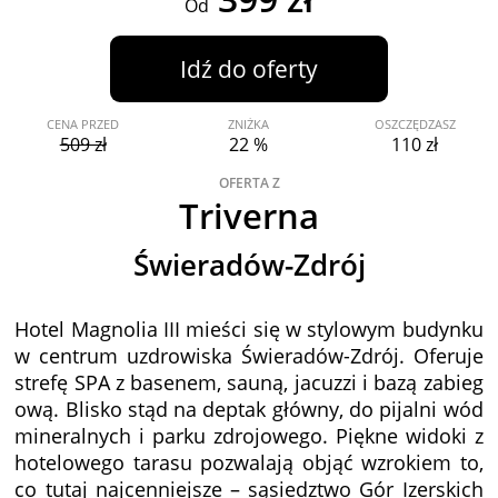
Od
Idź do oferty
CENA PRZED
ZNIŻKA
OSZCZĘDZASZ
509 zł
22 %
110 zł
OFERTA Z
Triverna
Świeradów-Zdrój
Hotel Magnolia III mieści się w stylowym budynku
w centrum uzdrowiska Świeradów-Zdrój. Oferuje
strefę SPA z basenem, sauną, jacuzzi i bazą zabieg
ową. Blisko stąd na deptak główny, do pijalni wód
mineralnych i parku zdrojowego. Piękne widoki z
hotelowego tarasu pozwalają objąć wzrokiem to,
co tutaj najcenniejsze – sąsiedztwo Gór Izerskich