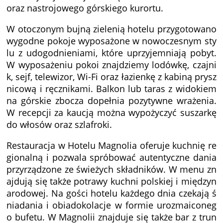
oraz nastrojowego górskiego kurortu.
W otoczonym bujną zielenią hotelu przygotowano
wygodne pokoje wyposażone w nowoczesnym sty
lu z udogodnieniami, które uprzyjemniają pobyt.
W wyposażeniu pokoi znajdziemy lodówkę, czajni
k, sejf, telewizor, Wi-Fi oraz łazienkę z kabiną prysz
nicową i ręcznikami. Balkon lub taras z widokiem
na górskie zbocza dopełnia pozytywne wrażenia.
W recepcji za kaucją można wypożyczyć suszarkę
do włosów oraz szlafroki.
Restauracja w Hotelu Magnolia oferuje kuchnię re
gionalną i pozwala spróbować autentyczne dania
przyrządzone ze świeżych składników. W menu zn
ajdują się także potrawy kuchni polskiej i międzyn
arodowej. Na gości hotelu każdego dnia czekają ś
niadania i obiadokolacje w formie urozmaiconeg
o bufetu. W Magnolii znajduje się także bar z trun